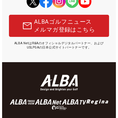
ALBAゴルフニュース
メルマガ登録はこちら
ALBA NetはR&Aのオフィシャルデジタルパートナー、および
USLPGAの日本公式サイトパートナーです。