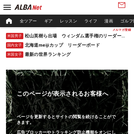
全ツアー
ギア
レッスン
ライフ
漫画
ゴルフ
メルマガ登録
松山英樹ら出場 ウィンダム選手権のリーダーボード
米国男子
北海道meijiカップ リーダーボード
国内女子
最新の世界ランキング
米国女子
このページが表示されるお客様へ
ページを更新するとサイトの閲覧を続けることがで
きます。
広告ブロッカーやトラッキング防止機能をオンにし