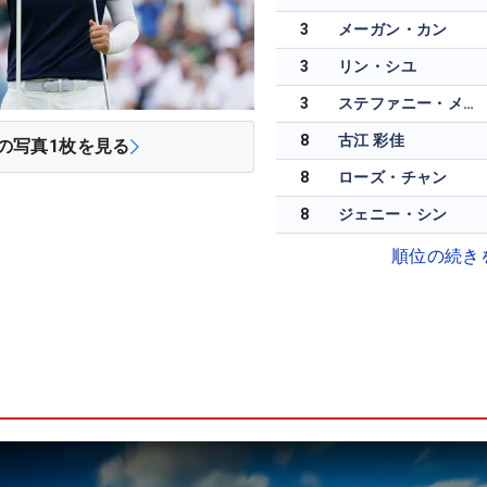
3
メーガン・カン
3
リン・シユ
3
ステファニー・メドウ
8
古江 彩佳
の写真
1
枚を見る
8
ローズ・チャン
8
ジェニー・シン
順位の続き