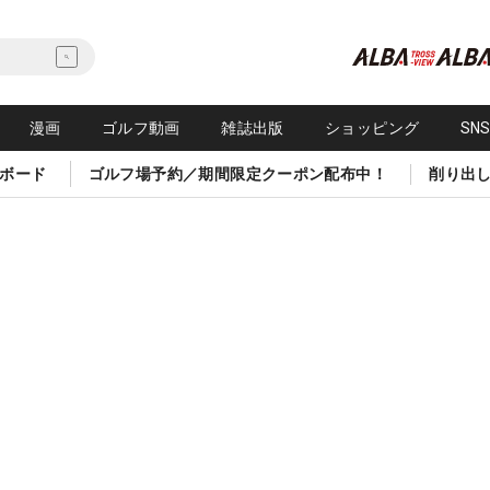
漫画
ゴルフ動画
雑誌出版
ショッピング
SN
ボード
ゴルフ場予約／期間限定クーポン配布中！
削り出