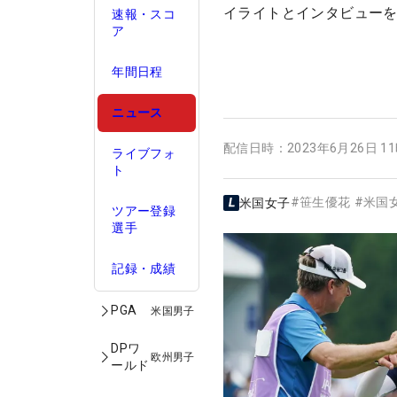
イライトとインタビューを
速報・スコ
ア
年間日程
ニュース
配信日時：
2023年6月26日 1
ライブフォ
ト
#
笹生優花
#
米国
米国女子
ツアー登録
選手
記録・成績
PGA
米国男子
DPワ
欧州男子
ールド