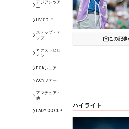
アジアンツア
ー
LIV GOLF
ステップ・ア
ップ
この記事
ネクストヒロ
イン
PGAシニア
ACNツアー
アマチュア・
他
ハイライト
LADY GO CUP