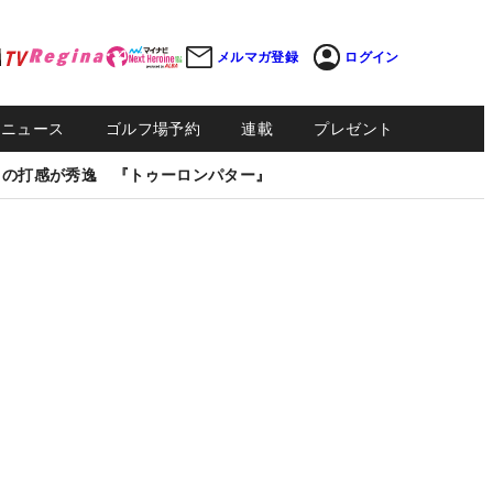
メルマガ登録
ログイン
Sニュース
ゴルフ場予約
連載
プレゼント
しの打感が秀逸 『トゥーロンパター』