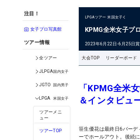
注目！
LPGAツアー
米国女子
KPMG全米女子プ
女子プロ写真館
ツアー情報
2023年6月22日-6月25日
賞
大会TOP
リーダーボード
全ツアー
JLPGA
国内女子
JGTO
国内男子
「KPMG全米
＆インタビュー
LPGA
米国女子
ツアーメニ
ュー
笹生優花は最終日6バーデ
ツアーTOP
ーでホールアウト。後続に