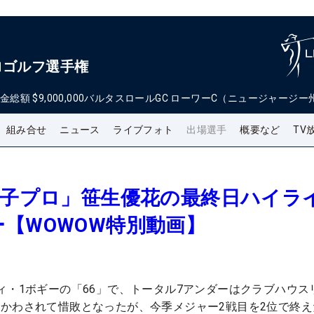
ロゴルフ選手権
金総額
$9,000,000
バルタスロールGC ローワーC（ニュージャージー
組み合せ
ニュース
ライブフォト
出場選手
概要など
TV
女子プロ」笹生優花の最終日ハイラ
【WOWOW特別動画】
ィ・1ボギーの「66」で、トータル7アンダーはクラブハウス
かわされて惜敗となったが、今季メジャー2戦目を2位で終え