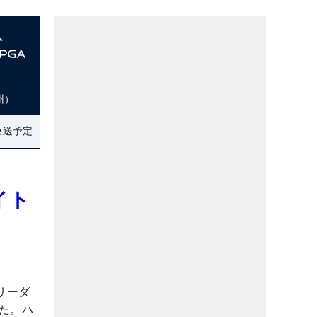
州）
放送予定
イト
リーダ
た。ハ