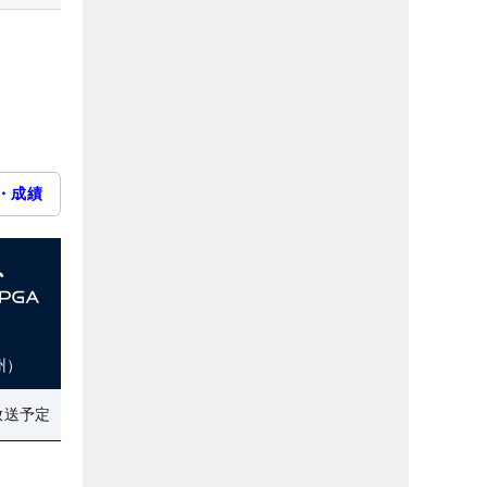
・成績
州）
放送予定