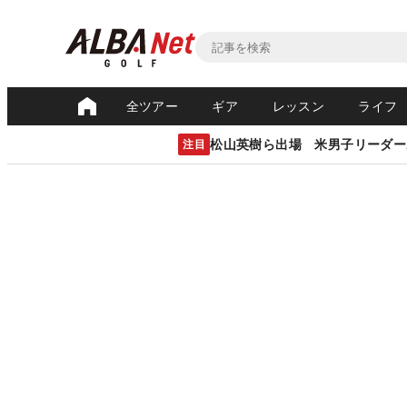
全ツアー
ギア
レッスン
ライフ
松山英樹ら出場 米男子リーダー
注目