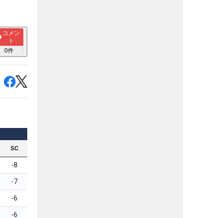
コメン
ト
0
件
SC
-8
-7
-6
-6