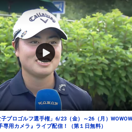
子プロゴルフ選手権」6/23（金）～26（月）WOWO
選手専用カメラ』ライブ配信！（第１日無料）