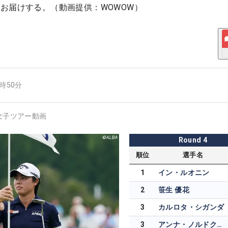
お届けする。（動画提供：WOWOW）
1時50分
女子ツアー動画
Round
4
順位
選手名
1
イン・ルオニン
2
笹生 優花
3
カルロタ・シガンダ
3
アンナ・ノルドクビスト