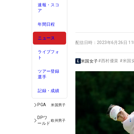
速報・スコ
ア
年間日程
ニュース
配信日時：
2023年6月26日 1
ライブフォ
ト
#
西村優菜
#
米国
米国女子
ツアー登録
選手
記録・成績
PGA
米国男子
DPワ
欧州男子
ールド