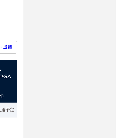
・成績
州）
放送予定