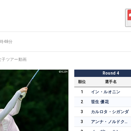
1時48分
女子ツアー動画
Round
4
順位
選手名
1
イン・ルオニン
2
笹生 優花
3
カルロタ・シガンダ
3
アンナ・ノルドクビスト