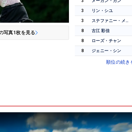
3
メーガン・カン
3
リン・シユ
3
ステファニー・メドウ
8
古江 彩佳
の写真
1
枚を見る
8
ローズ・チャン
8
ジェニー・シン
順位の続き