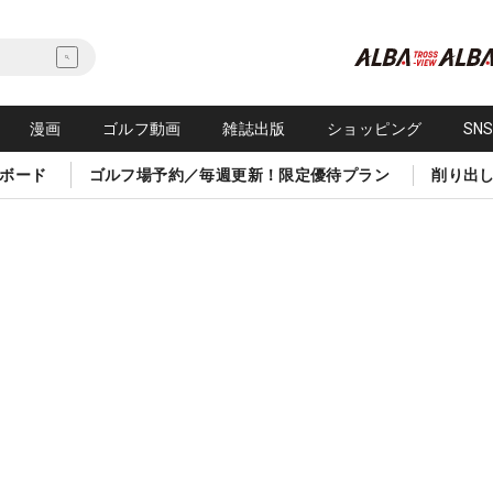
漫画
ゴルフ動画
雑誌出版
ショッピング
SN
ボード
ゴルフ場予約／毎週更新！限定優待プラン
削り出