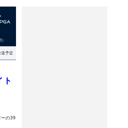
州）
放送予定
イト
ーの39