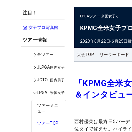
注目！
LPGAツアー
米国女子
KPMG全米女子プ
女子プロ写真館
ツアー情報
2023年6月22日-6月25日
賞
大会TOP
リーダーボード
全ツアー
JLPGA
国内女子
JGTO
国内男子
「KPMG全米
＆インタビュー
LPGA
米国女子
ツアーメニ
ュー
西村優菜は最終日5バーデ
ツアーTOP
位タイで終えた。ハイライ