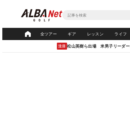
全ツアー
ギア
レッスン
ライフ
松山英樹ら出場 米男子リーダー
注目