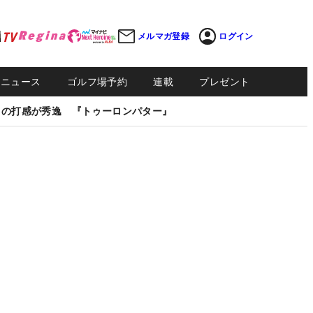
メルマガ登録
ログイン
Sニュース
ゴルフ場予約
連載
プレゼント
しの打感が秀逸 『トゥーロンパター』