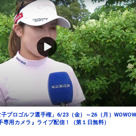
子プロゴルフ選手権」6/23（金）～26（月）WOWO
選手専用カメラ』ライブ配信！（第１日無料）