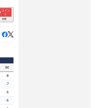
コメン
ト
0
件
SC
-8
-7
-6
-6