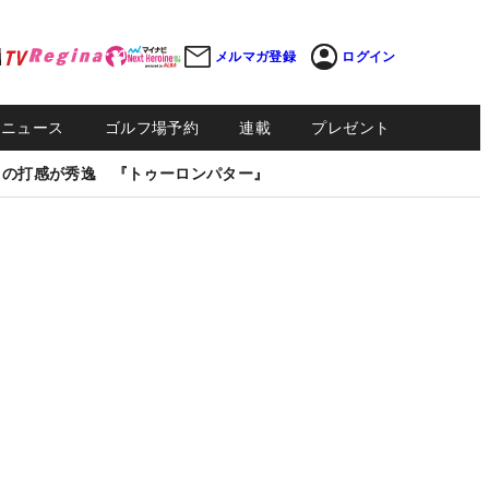
メルマガ登録
ログイン
Sニュース
ゴルフ場予約
連載
プレゼント
しの打感が秀逸 『トゥーロンパター』