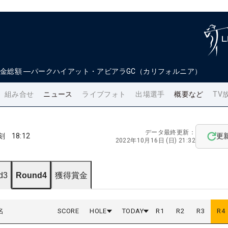
金総額
―
パークハイアット・アビアラGC（カリフォルニア）
組み合せ
ニュース
ライブフォト
出場選手
概要など
TV
データ最終更新：
刻
18:12
更
2022年10月16日 (日) 21:32
d3
Round4
獲得賞金
名
SCORE
HOLE
TODAY
R
1
R
2
R
3
R
4