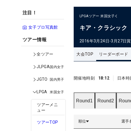
注目！
LPGAツアー
米国女子
キア・クラシック
女子プロ写真館
ツアー情報
2016年3月24日-3月27日
賞
大会TOP
リーダーボード
全ツアー
JLPGA
国内女子
開催地時刻
18:12
日本時
JGTO
国内男子
LPGA
米国女子
Round1
Round2
Roun
ツアーメニ
ュー
順位
選手
ツアーTOP