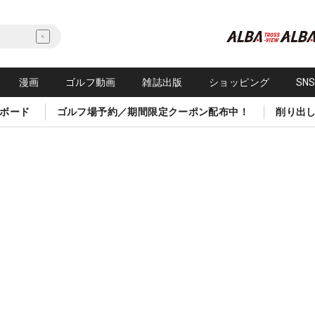
漫画
ゴルフ動画
雑誌出版
ショッピング
SN
ボード
ゴルフ場予約／期間限定クーポン配布中！
削り出