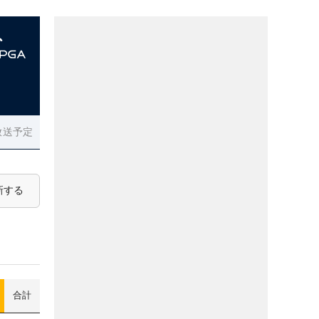
放送予定
新する
合計