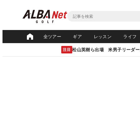
全ツアー
ギア
レッスン
ライフ
松山英樹ら出場 米男子リーダー
注目