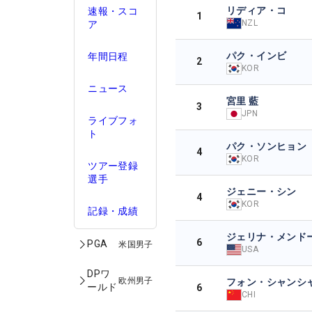
リディア・コ
速報・スコ
1
NZL
ア
パク・インビ
年間日程
2
KOR
ニュース
宮里 藍
3
JPN
ライブフォ
ト
パク・ソンヒョン
4
KOR
ツアー登録
選手
ジェニー・シン
4
KOR
記録・成績
ジェリナ・メンド
6
PGA
米国男子
USA
DPワ
欧州男子
フォン・シャンシ
ールド
6
CHI