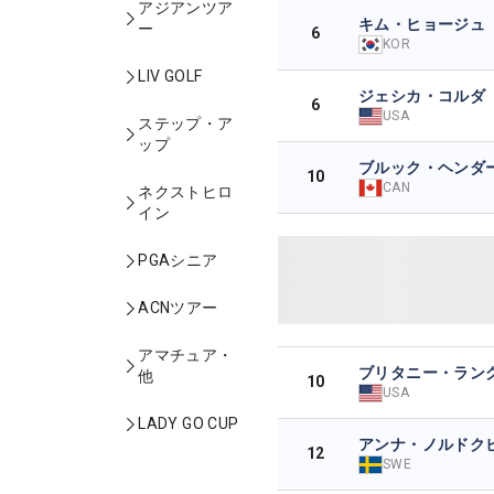
アジアンツア
キム・ヒョージュ
ー
6
KOR
LIV GOLF
ジェシカ・コルダ
6
USA
ステップ・ア
ップ
ブルック・ヘンダ
10
CAN
ネクストヒロ
イン
PGAシニア
ACNツアー
アマチュア・
ブリタニー・ラン
他
10
USA
LADY GO CUP
アンナ・ノルドク
12
SWE