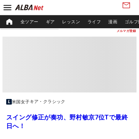
全ツアー
ギア
レッスン
ライフ
漫画
ゴルフ
メルマガ登録
キア・クラシック
米国女子
スイング修正が奏功、野村敏京7位Tで最終
日へ！