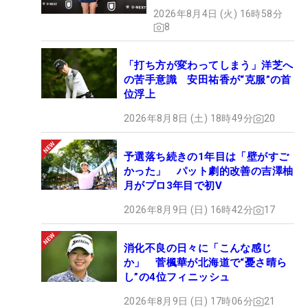
2026年8月4日 (火) 16時58分
8
「打ち方が変わってしまう」洋芝へ
の苦手意識 安田祐香が“克服”の首
位浮上
2026年8月8日 (土) 18時49分
20
予選落ち続きの1年目は「壁がすご
かった」 パット劇的改善の吉澤柚
月がプロ3年目で初V
2026年8月9日 (日) 16時42分
17
消化不良の日々に「こんな感じ
か」 菅楓華が北海道で“憂さ晴ら
し”の4位フィニッシュ
2026年8月9日 (日) 17時06分
21