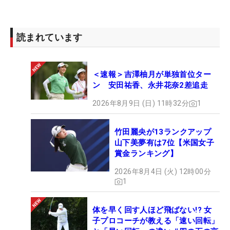
今週はビッグスコアがないものの、堅実にスコア
読まれています
を積み重ねている。ただ、「1日3アンダーが目標」
としていて1打足りておらず、7位の好位置でも満足
はしていない。「今1打足りないので、あしたは4ア
＜速報＞吉澤柚月が単独首位ター
ンダーを狙って行きます」と力強く宣言。首位とは
ン 安田祐香、永井花奈2差追走
6打差あるがパッティングがあってくればビッグス
2026年8月9日 (日) 11時32分
1
コアも現在の野村ならありえる。最終日でどこまで
迫れるか。
竹田麗央が13ランクアップ
山下美夢有は7位【米国女子
賞金ランキング】
2026年8月4日 (火) 12時00分
1
体を早く回す人ほど飛ばない!? 女
子プロコーチが教える「速い回転」