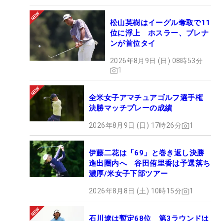
松山英樹はイーグル奪取で11
位に浮上 ホスラー、ブレナ
ンが首位タイ
2026年8月9日 (日) 08時53分
1
全米女子アマチュアゴルフ選手権
決勝マッチプレーの成績
2026年8月9日 (日) 17時26分
1
伊藤二花は「69」と巻き返し決勝
進出圏内へ 谷田侑里香は予選落ち
濃厚/米女子下部ツアー
2026年8月8日 (土) 10時15分
1
石川遼は暫定68位 第3ラウンドは