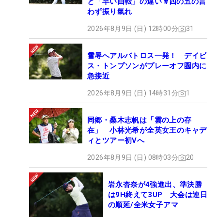
と「早い回転」の違い #四の五の言
わず振り氣れ
2026年8月9日 (日) 12時00分
31
雪辱へアルバトロス一発！ デイビ
ス・トンプソンがプレーオフ圏内に
急接近
2026年8月9日 (日) 14時31分
1
同郷・桑木志帆は「雲の上の存
在」 小林光希が全英女王のキャデ
ィとツアー初Vへ
2026年8月9日 (日) 08時03分
20
岩永杏奈が4強進出、準決勝
は9H終えて3UP 大会は連日
の順延/全米女子アマ