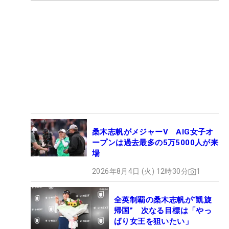
桑木志帆がメジャーV AIG女子オ
ープンは過去最多の5万5000人が来
場
2026年8月4日 (火) 12時30分
1
全英制覇の桑木志帆が“凱旋
帰国” 次なる目標は「やっ
ぱり女王を狙いたい」