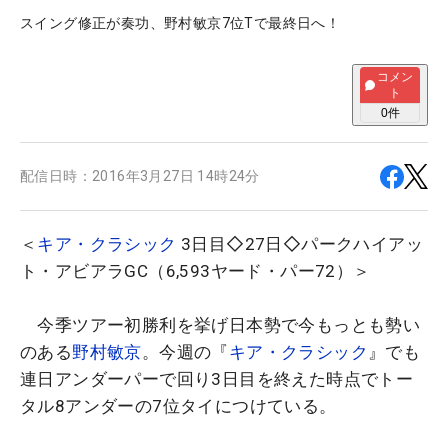
スイング修正が奏功、野村敏京7位Tで最終日へ！
コメン
ト
0
件
配信日時：
2016年3月27日 14時24分
＜
キア・クラシック
3日目◇27日◇パークハイアッ
ト・アビアラGC（6,593ヤード・パー72）＞
今季ツアー初勝利を挙げ日本勢で今もっとも勢い
のある
野村敏京
。今週の『
キア・クラシック
』でも
連日アンダーパーで回り3日目を終えた時点でトー
タル8アンダーの7位タイにつけている。