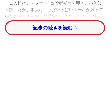
この日は、スタート1番でボギーを叩き、いきな
り躓いたが、本人は「まだいっぱいホールが残って
いたので、そんなに問題ない」と気にすることなく
プレー。4番ですぐに取り返すと、7番でも伸ばした
記事の続きを読む
6アンダーに。後半は10番でバーディが先行するも
続く11番ボギーに。その後14番、16番でバーディ
を奪い8アンダーでホールアウトした。「昨日と比
べるとグリーンがちょっと重かった。硬さはそのま
まで、グリーンはちょっと重くなっていた」とグリ
ーンのスピードに戸惑ったが、そんな中でもしっか
り伸ばし3日目を終えることが出来た。
先週の『JTBCファンダーズ・カップ』では71位
と調子を落としていた野村。その要因は不安定なシ
ョットだった。だが、今大会ではバックスイングを
「少しインサイド」に修正。その修正が奏功し復調
した。そこからは「好調が続いている」という。