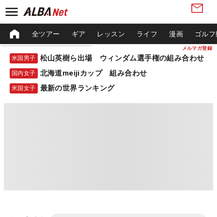
全ツアー
ギア
レッスン
ライフ
漫画
ゴルフ
メルマガ登録
松山英樹ら出場 ウィンダム選手権の組み合わせ
米国男子
北海道meijiカップ 組み合わせ
国内女子
最新の世界ランキング
米国女子