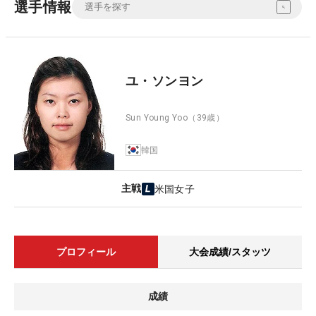
選手情報
ユ・ソンヨン
Sun Young Yoo
（39歳）
韓国
主戦
米国女子
プロフィール
大会成績/スタッツ
成績