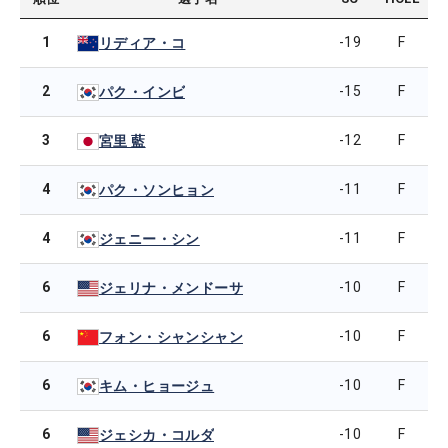
1
-19
F
リディア・コ
2
-15
F
パク・インビ
3
-12
F
宮里 藍
4
-11
F
パク・ソンヒョン
4
-11
F
ジェニー・シン
6
-10
F
ジェリナ・メンドーサ
6
-10
F
フォン・シャンシャン
6
-10
F
キム・ヒョージュ
6
-10
F
ジェシカ・コルダ