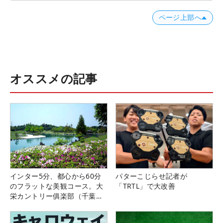
ページ上部へ
オススメの記事
インター5分、都心から60分
パターこじらせ記者が
のフラットな美観コース。大
「TRTL」で大改善
栄カントリー俱楽部（千葉
県）