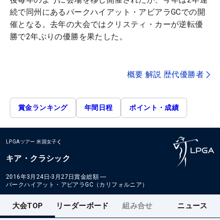
続で同州にあるパークハイアット・アビアラGCでの開
催となる。去年の大会ではクリスティ・カーが逆転優
勝で2年ぶりの優勝を果たした。
概要 解説 歴代優勝者
賞金ランキング
年間日程
ポイント・成績
LPGAツアー
米国女子
キア・クラシック
2016年3月24日-3月27日
賞金総額
―
パークハイアット・アビアラGC（カリフォルニア）
大会TOP
リーダーボード
組み合せ
ニュース