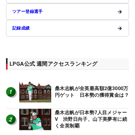
→
ツアー登録選手
→
記録成績
LPGA公式 週間アクセスランキング
桑木志帆が全英最高額2億3000万
1
円ゲット 日本勢の獲得賞金は？
桑木志帆が日本勢7人目メジャー
2
V 渋野日向子、山下美夢有に続
く全英制覇