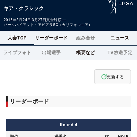
キア・クラシック
2016年3月24日-3月27日
賞金総額
―
パークハイアット・アビアラGC（カリフォルニア）
大会TOP
リーダーボード
組み合せ
ニュース
ライブフォト
出場選手
概要など
TV放送予定
更新する
リーダーボード
Round
4
順位
選手名
SC
HOLE