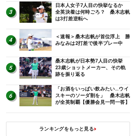
日本人女子7人目の快挙なるか
3
全英決着は何時ごろ？ 桑木志帆
は3打差逆転へ
＜速報＞桑木志帆が首位浮上 勝
4
みなみは2打差で後半プレー中
桑木志帆が日本勢7人目の快挙
5
23歳ショットメーカー、その軌
跡を振り返る
「お酒をいっぱい飲みたい…ウイ
6
スキーのソーダ割を」 桑木志帆
が全英制覇【優勝会見一問一答】
ランキングをもっと見る