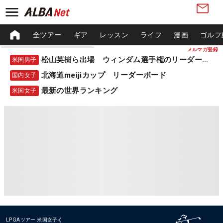
全ツアー
ギア
レッスン
ライフ
漫画
ゴルフ
メルマガ登録
松山英樹ら出場 ウィンダム選手権のリーダーボード
米国男子
北海道meijiカップ リーダーボード
国内女子
最新の世界ランキング
米国女子
LPGAツアー
米国女子