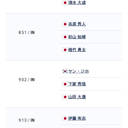
清水 大成
谷原 秀人
8:51
/
IN
杉山 知靖
植竹 勇太
ヤン・ジホ
9:02
/
IN
下家 秀琉
山田 大晟
伊藤 有志
9:13
/
IN