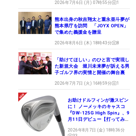
2026年7月6日 (月) 07時55分
1
熊本出身の秋吉翔太と重永亜斗夢が
熊本県庁を訪問 「JOYX OPEN」
で集めた義援金を贈呈
2026年8月6日 (木) 18時43分
8
「助けてほしい」のひと言で実現し
た新規大会 堀川未来夢が訴える男
子ゴルフ界の実情と開催の舞台裏
2026年7月7日 (火) 16時59分
1
お助けドルフィンが激スピン
に！ ノーメッキのキャスコ
『DW-125G High Spin』、9
月11日デビュー【打ってみ
た】
2026年8月7日 (金) 18時36分
33