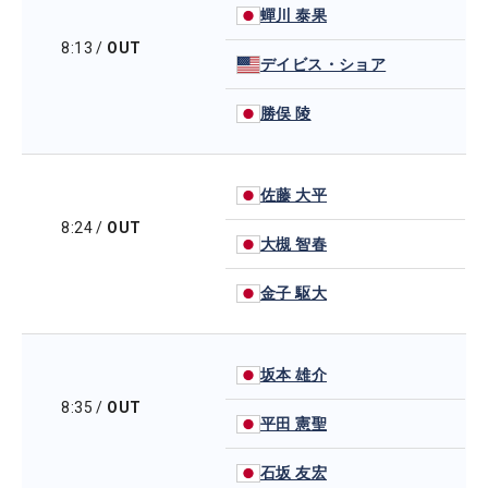
蟬川 泰果
8:13
/
OUT
デイビス・ショア
勝俣 陵
佐藤 大平
8:24
/
OUT
大槻 智春
金子 駆大
坂本 雄介
8:35
/
OUT
平田 憲聖
石坂 友宏