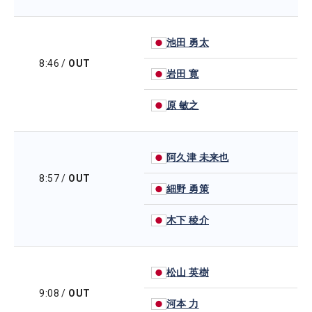
池田 勇太
8:46
/
OUT
岩田 寛
原 敏之
阿久津 未来也
8:57
/
OUT
細野 勇策
木下 稜介
松山 英樹
9:08
/
OUT
河本 力