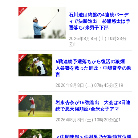
石川遼は終盤の4連続バーデ
ィで決勝進出 杉浦悠太は予
選落ち/米男子下部
2026年8月8日 (土) 10時33分
1
6戦連続予選落ちから復活の狼煙
入谷響を救った師匠・中嶋常幸の助
言
2026年8月8日 (土) 07時45分
19
岩永杏奈が16強進出 大会は3日連
続で悪天候順延/全米女子アマ
2026年8月8日 (土) 10時20分
1
＜中間速報＞仲村果乃が単独首位浮