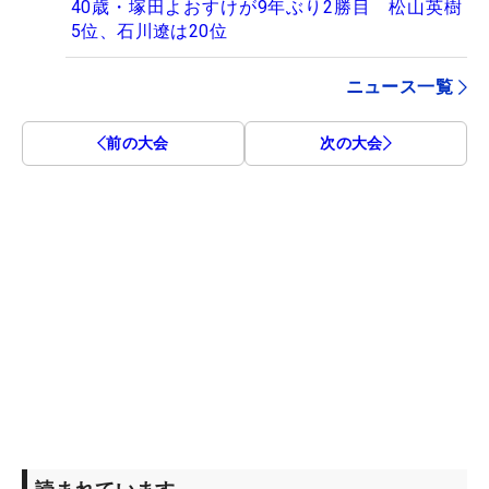
40歳・塚田よおすけが9年ぶり2勝目 松山英樹
5位、石川遼は20位
ニュース一覧
前の大会
次の大会