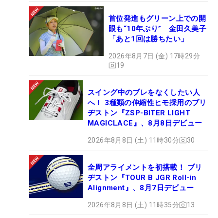
首位発進もグリーン上での開
眼も“10年ぶり” 金田久美子
「あと1回は勝ちたい」
2026年8月7日 (金) 17時29分
19
スイング中のブレをなくしたい人
へ！ 3種類の伸縮性ヒモ採用のブリ
ヂストン『ZSP-BITER LIGHT
MAGICLACE』、8月8日デビュー
2026年8月8日 (土) 11時30分
30
全周アライメントを初搭載！ ブリ
ヂストン『TOUR B JGR Roll-in
Alignment』、8月7日デビュー
2026年8月8日 (土) 11時35分
13