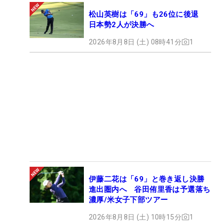
松山英樹は「69」も26位に後退
日本勢2人が決勝へ
2026年8月8日 (土) 08時41分
1
伊藤二花は「69」と巻き返し決勝
進出圏内へ 谷田侑里香は予選落ち
濃厚/米女子下部ツアー
2026年8月8日 (土) 10時15分
1