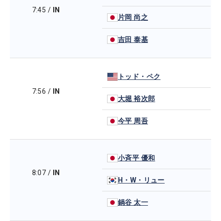
7:45
/
IN
片岡 尚之
吉田 泰基
トッド・ペク
7:56
/
IN
大堀 裕次郎
今平 周吾
小斉平 優和
8:07
/
IN
H・W・リュー
鍋谷 太一