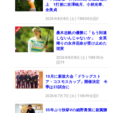
上 1打差に吉澤柚月、小林光希、
全美貞
2026年8月8日 (土) 13時04分
1
桑木志帆の優勝に「もう到達
しないんじゃないか」 全英
帰りの永井花奈が受け止めた
現実
2026年8月8日 (土) 10時30分
19
10月に新規大会「ドラッグスト
ア・コスモスカップ」開催決定 今
季は23試合に
2026年7月7日 (火) 11時49分
1
35年ぶり快挙Vの細野勇策に副賞贈