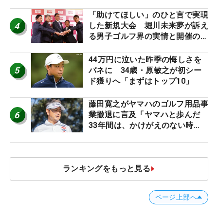
「助けてほしい」のひと言で実現
4
した新規大会 堀川未来夢が訴え
る男子ゴルフ界の実情と開催の舞
台裏
44万円に泣いた昨季の悔しさを
5
バネに 34歳・原敏之が初シー
ド獲りへ「まずはトップ10」
藤田寛之がヤマハのゴルフ用品事
6
業撤退に言及「ヤマハと歩んだ
33年間は、かけがえのない時
間」
ランキングをもっと見る
ページ上部へ