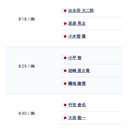
出水田 大二郎
8:18
/
IN
若原 亮太
小木曽 喬
小平 智
8:29
/
IN
岩崎 亜久竜
幡地 隆寛
竹安 俊也
8:40
/
IN
大岩 龍一