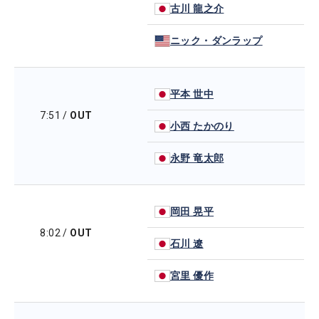
古川 龍之介
ニック・ダンラップ
平本 世中
7:51
/
OUT
小西 たかのり
永野 竜太郎
岡田 晃平
8:02
/
OUT
石川 遼
宮里 優作