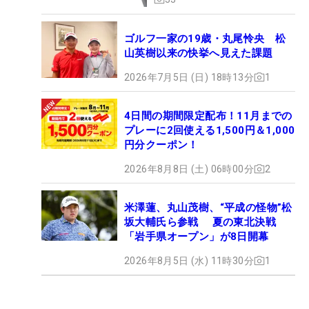
ゴルフ一家の19歳・丸尾怜央 松
山英樹以来の快挙へ見えた課題
2026年7月5日 (日) 18時13分
1
4日間の期間限定配布！11月までの
プレーに2回使える1,500円＆1,000
円分クーポン！
2026年8月8日 (土) 06時00分
2
米澤蓮、丸山茂樹、“平成の怪物”松
坂大輔氏ら参戦 夏の東北決戦
「岩手県オープン」が8日開幕
2026年8月5日 (水) 11時30分
1