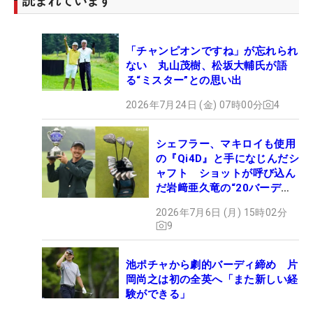
読まれています
「チャンピオンですね」が忘れられ
ない 丸山茂樹、松坂大輔氏が語
る“ミスター”との思い出
2026年7月24日 (金) 07時00分
4
シェフラー、マキロイも使用
の『Qi4D』と手になじんだシ
ャフト ショットが呼び込ん
だ岩﨑亜久竜の“20バーデ
ィ”【勝者のギア】
2026年7月6日 (月) 15時02分
9
池ポチャから劇的バーディ締め 片
岡尚之は初の全英へ「また新しい経
験ができる」