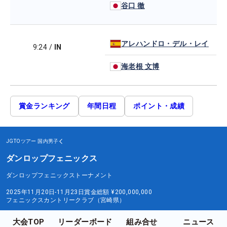
谷口 徹
アレハンドロ・デル・レイ
9:24
/
IN
海老根 文博
賞金ランキング
年間日程
ポイント・成績
JGTOツアー
国内男子
ダンロップフェニックス
ダンロップフェニックストーナメント
2025年11月20日-11月23日
賞金総額
¥200,000,000
フェニックスカントリークラブ（宮崎県）
大会TOP
リーダーボード
組み合せ
ニュース