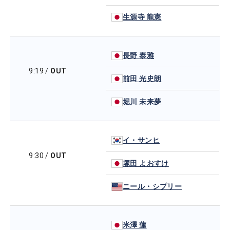
生源寺 龍憲
長野 泰雅
9:19
/
OUT
前田 光史朗
堀川 未来夢
イ・サンヒ
9:30
/
OUT
塚田 よおすけ
ニール・シプリー
米澤 蓮