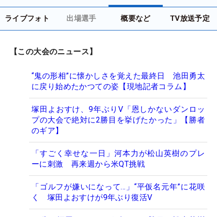
ライブフォト
出場選手
概要など
TV放送予定
【この大会のニュース】
“鬼の形相”に懐かしさを覚えた最終日 池田勇太
に戻り始めたかつての姿【現地記者コラム】
塚田よおすけ、9年ぶりV「恩しかないダンロッ
プの大会で絶対に2勝目を挙げたかった」【勝者
のギア】
「すごく幸せな一日」河本力が松山英樹のプレ
ーに刺激 再来週から米QT挑戦
「ゴルフが嫌いになって…」“平仮名元年”に花咲
く 塚田よおすけが9年ぶり復活V