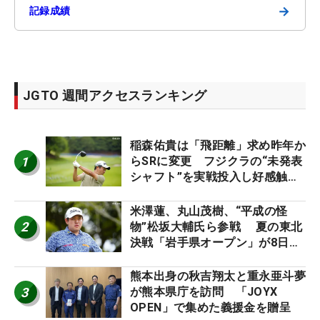
→
記録成績
JGTO 週間アクセスランキング
稲森佑貴は「飛距離」求め昨年か
1
らSRに変更 フジクラの“未発表
シャフト”を実戦投入し好感触
「つかまえにいける」【男子ツア
ーのヒトネタ！】
米澤蓮、丸山茂樹、“平成の怪
2
物”松坂大輔氏ら参戦 夏の東北
決戦「岩手県オープン」が8日開
幕
熊本出身の秋吉翔太と重永亜斗夢
3
が熊本県庁を訪問 「JOYX
OPEN」で集めた義援金を贈呈