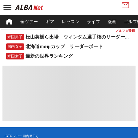
全ツアー
ギア
レッスン
ライフ
漫画
ゴルフ
メルマガ登録
松山英樹ら出場 ウィンダム選手権のリーダーボード
米国男子
北海道meijiカップ リーダーボード
国内女子
最新の世界ランキング
米国女子
JGTOツアー
国内男子