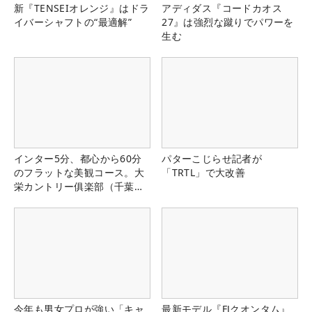
新『TENSEIオレンジ』はドラ
アディダス『コードカオス
イバーシャフトの“最適解”
27』は強烈な蹴りでパワーを
生む
インター5分、都心から60分
パターこじらせ記者が
のフラットな美観コース。大
「TRTL」で大改善
栄カントリー俱楽部（千葉
県）
今年も男女プロが強い「キャ
最新モデル『FJクオンタム』