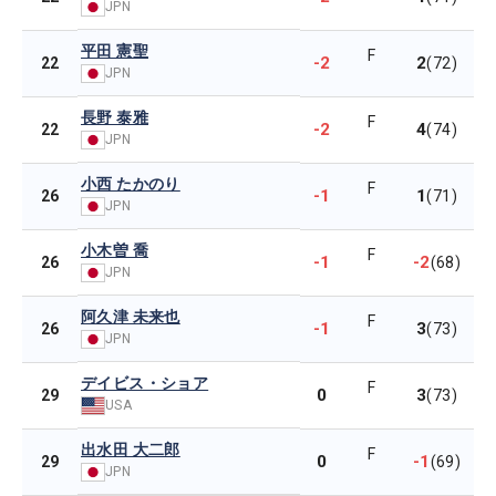
JPN
平田 憲聖
F
-2
2
22
(72)
JPN
長野 泰雅
F
-2
4
22
(74)
JPN
小西 たかのり
F
-1
1
26
(71)
JPN
小木曽 喬
F
-1
-2
26
(68)
JPN
阿久津 未来也
F
-1
3
26
(73)
JPN
デイビス・ショア
F
0
3
29
(73)
USA
出水田 大二郎
F
0
-1
29
(69)
JPN