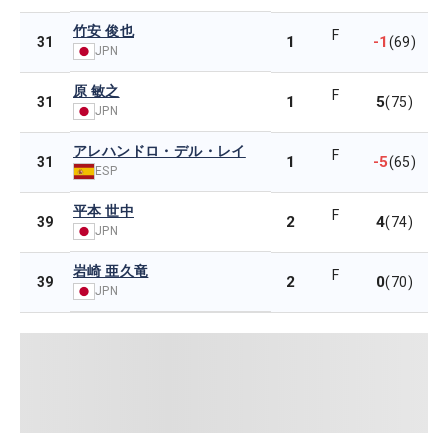
竹安 俊也
F
1
-1
31
(69)
JPN
原 敏之
F
1
5
31
(75)
JPN
アレハンドロ・デル・レイ
F
1
-5
31
(65)
ESP
平本 世中
F
2
4
39
(74)
JPN
岩崎 亜久竜
F
2
0
39
(70)
JPN