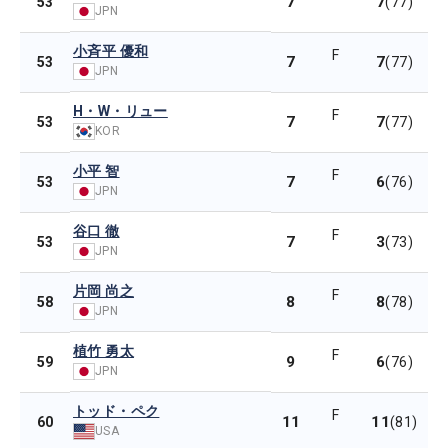
7
7
53
(77)
JPN
小斉平 優和
F
7
7
53
(77)
JPN
H・W・リュー
F
7
7
53
(77)
KOR
小平 智
F
7
6
53
(76)
JPN
谷口 徹
F
7
3
53
(73)
JPN
片岡 尚之
F
8
8
58
(78)
JPN
植竹 勇太
F
9
6
59
(76)
JPN
トッド・ペク
F
11
11
60
(81)
USA