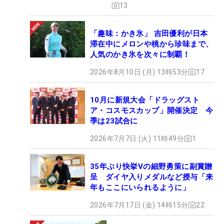
13
「趣味：かき氷」 吉田優利が日本
滞在中にメロンや桃から珍味まで、
人気のかき氷を次々に制覇！
2026年8月10日 (月) 13時53分
17
10月に新規大会「ドラッグスト
ア・コスモスカップ」開催決定 今
季は23試合に
2026年7月7日 (火) 11時49分
1
35年ぶり快挙Vの細野勇策に副賞贈
呈 ダイヤ入りメダルなど授与「来
年もここにいられるように」
2026年7月17日 (金) 14時15分
22