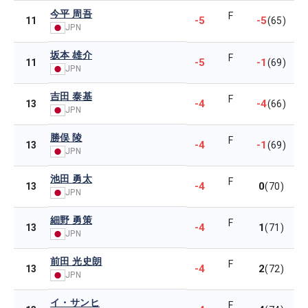
今平 周吾
F
-5
-5
11
(65)
JPN
坂本 雄介
F
-5
-1
11
(69)
JPN
吉田 泰基
F
-4
-4
13
(66)
JPN
勝俣 陵
F
-4
-1
13
(69)
JPN
池田 勇太
F
-4
0
13
(70)
JPN
細野 勇策
F
-4
1
13
(71)
JPN
前田 光史朗
F
-4
2
13
(72)
JPN
イ・サンヒ
F