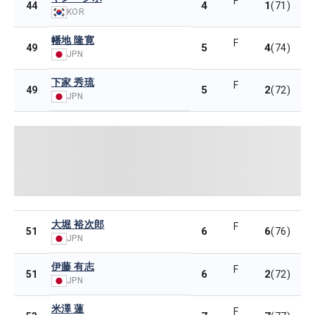
F
4
1
44
(71)
KOR
幡地 隆寛
F
5
4
49
(74)
JPN
下家 秀琉
F
5
2
49
(72)
JPN
大堀 裕次郎
F
6
6
51
(76)
JPN
伊藤 有志
F
6
2
51
(72)
JPN
米澤 蓮
F