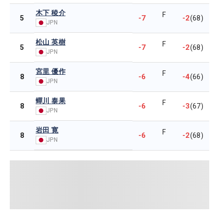
木下 稜介
F
-7
-2
5
(68)
JPN
松山 英樹
F
-7
-2
5
(68)
JPN
宮里 優作
F
-6
-4
8
(66)
JPN
蟬川 泰果
F
-6
-3
8
(67)
JPN
岩田 寛
F
-6
-2
8
(68)
JPN