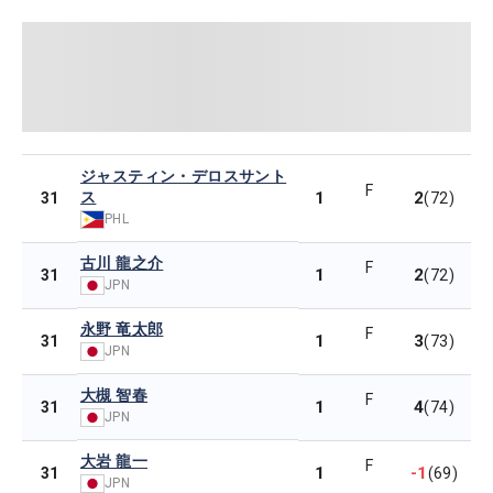
ジャスティン・デロスサント
F
ス
1
2
31
(72)
PHL
古川 龍之介
F
1
2
31
(72)
JPN
永野 竜太郎
F
1
3
31
(73)
JPN
大槻 智春
F
1
4
31
(74)
JPN
大岩 龍一
F
1
-1
31
(69)
JPN