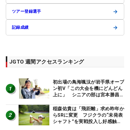
→
ツアー登録選手
→
記録成績
JGTO 週間アクセスランキング
初出場の鳥海颯汰が岩手県オープ
1
ン初V「この大会を機にどんどん
上に」 シニアの部は宮本勝昌が
連覇
稲森佑貴は「飛距離」求め昨年か
2
らSRに変更 フジクラの“未発表
シャフト”を実戦投入し好感触
「つかまえにいける」【男子ツア