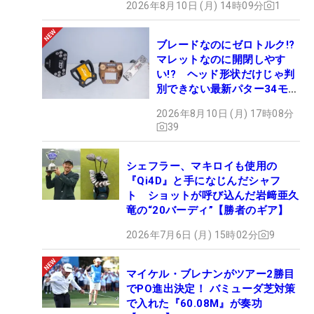
2026年8月10日 (月) 14時09分
1
ブレードなのにゼロトルク!?
マレットなのに開閉しやす
い!? ヘッド形状だけじゃ判
別できない最新パター34モデ
ルの性能早見表を作ってみた
2026年8月10日 (月) 17時08分
#ギアカタログ2026
39
シェフラー、マキロイも使用の
『Qi4D』と手になじんだシャフ
ト ショットが呼び込んだ岩﨑亜久
竜の“20バーディ”【勝者のギア】
2026年7月6日 (月) 15時02分
9
マイケル・ブレナンがツアー2勝目
でPO進出決定！ バミューダ芝対策
で入れた『60.08M』が奏功