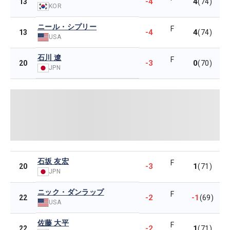
-4
4
13
(74)
KOR
ニール・シプリー
F
-4
4
13
(74)
USA
石川 遼
F
-3
0
20
(70)
JPN
石坂 友宏
F
-3
1
20
(71)
JPN
ニック・ダンラップ
F
-2
-1
22
(69)
USA
佐藤 大平
F
-2
1
22
(71)