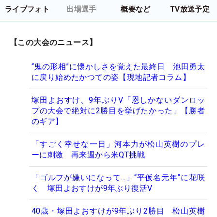
ライブフォト
出場選手
概要など
TV放送予定
【この大会のニュース】
“鬼の形相”に懐かしさを覚えた最終日 池田勇太
に戻り始めたかつての姿【現地記者コラム】
塚田よおすけ、9年ぶりV「恩しかないダンロッ
プの大会で絶対に2勝目を挙げたかった」【勝者
のギア】
「すごく幸せな一日」河本力が松山英樹のプレ
ーに刺激 再来週から米QT挑戦
「ゴルフが嫌いになって…」“平仮名元年”に花咲
く 塚田よおすけが9年ぶり復活V
40歳・塚田よおすけが9年ぶり2勝目 松山英樹