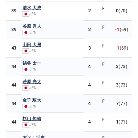
清水 大成
F
2
0
39
(70)
JPN
谷原 秀人
F
2
-1
39
(69)
JPN
山田 大晟
F
3
-1
43
(69)
JPN
鍋谷 太一
F
4
3
44
(73)
JPN
若原 亮太
F
4
3
44
(73)
JPN
金子 駆大
F
4
7
44
(77)
JPN
杉山 知靖
F
4
1
44
(71)
JPN
ヤン・ジホ