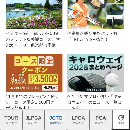
インター5分、都心から60分
仲宗根澄香が平均パット数
のフラットな美観コース。大
『TRTL』で6人抜き！
栄カントリー俱楽部（千葉
県）
11月までのプレーに2回使え
今年も男女プロが強い「キャ
る！コース限定3,500円クー
ロウェイ」のニュース一覧は
ポン配布中！
こちら！
TOUR
JLPGA
JGTO
LPGA
PGA
閉じる
全ツアー
国内女子
国内男子
米国女子
米国男子
更新