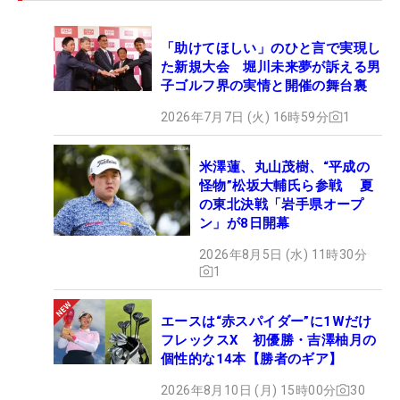
「助けてほしい」のひと言で実現し
た新規大会 堀川未来夢が訴える男
子ゴルフ界の実情と開催の舞台裏
2026年7月7日 (火) 16時59分
1
米澤蓮、丸山茂樹、“平成の
怪物”松坂大輔氏ら参戦 夏
の東北決戦「岩手県オープ
ン」が8日開幕
2026年8月5日 (水) 11時30分
1
エースは“赤スパイダー”に1Wだけ
フレックスX 初優勝・吉澤柚月の
個性的な14本【勝者のギア】
2026年8月10日 (月) 15時00分
30