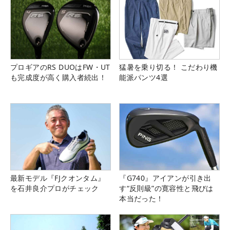
プロギアのRS DUOはFW・UT
猛暑を乗り切る！ こだわり機
も完成度が高く購入者続出！
能派パンツ4選
最新モデル『FJクオンタム』
『G740』アイアンが引き出
を石井良介プロがチェック
す“反則級”の寛容性と飛びは
本当だった！