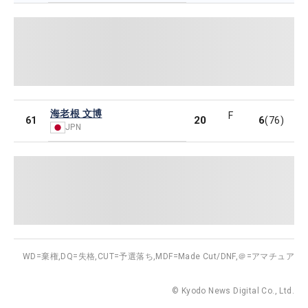
海老根 文博
F
20
6
61
(76)
JPN
WD=棄権,
DQ=失格,
CUT=予選落ち,
MDF=Made Cut/DNF,
＠=アマチュア
© Kyodo News Digital Co., Ltd.