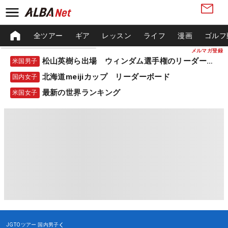
全ツアー
ギア
レッスン
ライフ
漫画
ゴルフ
メルマガ登録
松山英樹ら出場 ウィンダム選手権のリーダーボード
米国男子
北海道meijiカップ リーダーボード
国内女子
最新の世界ランキング
米国女子
JGTOツアー
国内男子