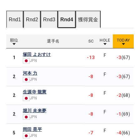
Rnd1
Rnd2
Rnd3
Rnd4
獲得賞金
順位
HOLE
TODAY
選手名
SC
塚田 よおすけ
F
-13
-3
1
(67)
JPN
河本 力
F
-8
-3
2
(67)
JPN
生源寺 龍憲
F
-8
-2
2
(68)
JPN
堀川 未来夢
F
-8
-1
2
(69)
JPN
岡田 晃平
F
-7
-4
5
(66)
JPN