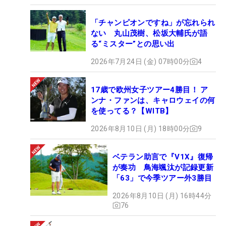
「チャンピオンですね」が忘れられ
ない 丸山茂樹、松坂大輔氏が語
る“ミスター”との思い出
2026年7月24日 (金) 07時00分
4
17歳で欧州女子ツアー4勝目！ ア
ンナ・ファンは、キャロウェイの何
を使ってる？【WITB】
2026年8月10日 (月) 18時00分
9
ベテラン助言で『V1X』復帰
が奏功 鳥海颯汰が記録更新
「63」で今季ツアー外3勝目
2026年8月10日 (月) 16時44分
76