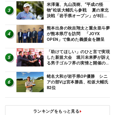
ーのヒトネタ！】
米澤蓮、丸山茂樹、“平成の怪
3
物”松坂大輔氏ら参戦 夏の東北
決戦「岩手県オープン」が8日開
幕
熊本出身の秋吉翔太と重永亜斗夢
4
が熊本県庁を訪問 「JOYX
OPEN」で集めた義援金を贈呈
「助けてほしい」のひと言で実現
5
した新規大会 堀川未来夢が訴え
る男子ゴルフ界の実情と開催の舞
台裏
蛯名大和が岩手県OP優勝 シニ
6
アの部Vは宮本勝昌、松坂大輔氏
82位
ランキングをもっと見る