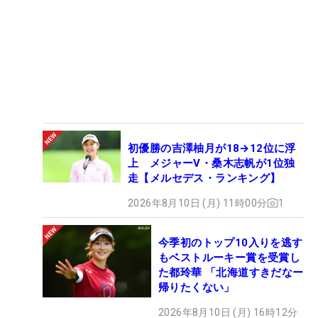
初優勝の吉澤柚月が18→12位に浮
上 メジャーV・桑木志帆が1位独
走【メルセデス・ランキング】
2026年8月10日 (月) 11時00分
1
今季初のトップ10入りを逃す
もベストルーキー賞を受賞し
た都玲華 「北海道すきだなー
帰りたくない」
2026年8月10日 (月) 16時12分