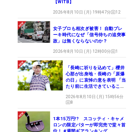
【WITB】
2026年8月10日 (月) 19時47分
12
女子プロも相次ぎ被害！ 自動ブレ
ーキ時代になぜ「信号待ちの追突事
故」は無くならないのか？
2026年8月10日 (月) 12時00分
1
「長崎に祈りを込めて」櫻井
心那が出身地・長崎の「原爆
の日」に哀悼の意を表明 「当
たり前に生活できていること
に感謝」
2026年8月10日 (月) 15時56分
8
1本15万円!? スコッティ・キャメ
ロンの限定パターが即完売で堂々首
位！ #週間ギアランキング