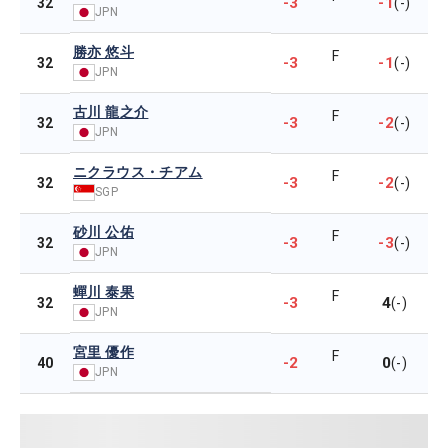
-3
-1
32
(-)
JPN
勝亦 悠斗
F
-3
-1
32
(-)
JPN
古川 龍之介
F
-3
-2
32
(-)
JPN
ニクラウス・チアム
F
-3
-2
32
(-)
SGP
砂川 公佑
F
-3
-3
32
(-)
JPN
蟬川 泰果
F
-3
4
32
(-)
JPN
宮里 優作
F
-2
0
40
(-)
JPN