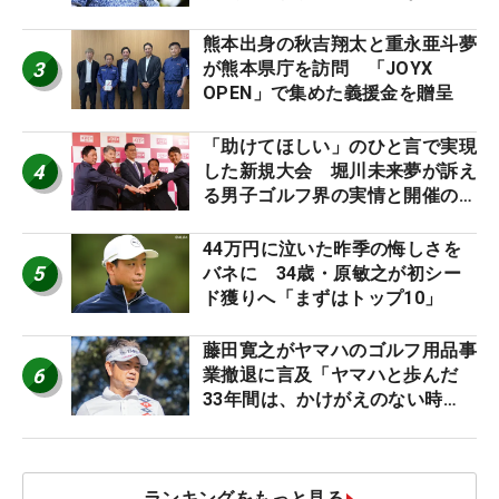
幕
熊本出身の秋吉翔太と重永亜斗夢
3
が熊本県庁を訪問 「JOYX
OPEN」で集めた義援金を贈呈
「助けてほしい」のひと言で実現
4
した新規大会 堀川未来夢が訴え
る男子ゴルフ界の実情と開催の舞
台裏
44万円に泣いた昨季の悔しさを
5
バネに 34歳・原敏之が初シー
ド獲りへ「まずはトップ10」
藤田寛之がヤマハのゴルフ用品事
6
業撤退に言及「ヤマハと歩んだ
33年間は、かけがえのない時
間」
ランキングをもっと見る