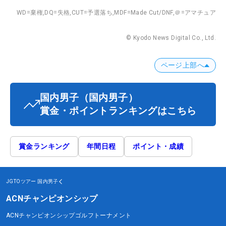
WD=棄権,
DQ=失格,
CUT=予選落ち,
MDF=Made Cut/DNF,
＠=アマチュア
© Kyodo News Digital Co., Ltd.
ページ上部へ
国内男子
（国内男子）
賞金・ポイントランキングはこちら
賞金ランキング
年間日程
ポイント・成績
JGTOツアー
国内男子
ACNチャンピオンシップ
ACNチャンピオンシップゴルフトーナメント