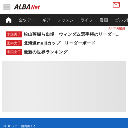
全ツアー
ギア
レッスン
ライフ
漫画
ゴルフ
メルマガ登録
松山英樹ら出場 ウィンダム選手権のリーダーボード
米国男子
北海道meijiカップ リーダーボード
国内女子
最新の世界ランキング
米国女子
JGTOツアー
国内男子