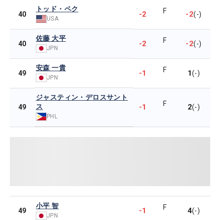
トッド・ペク
F
-2
-2
40
(-)
USA
佐藤 大平
F
-2
-2
40
(-)
JPN
安森 一貴
F
-1
1
49
(-)
JPN
ジャスティン・デロスサント
F
ス
-1
2
49
(-)
PHL
小平 智
F
-1
4
49
(-)
JPN