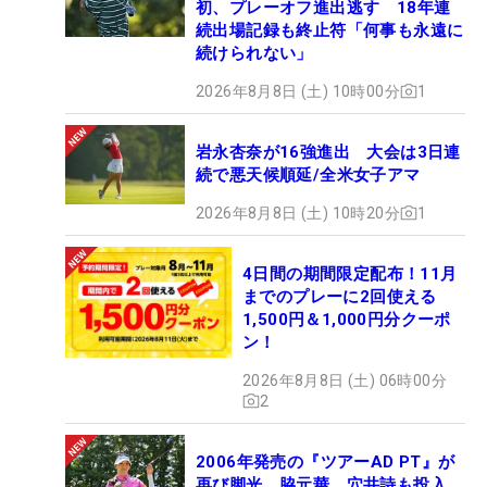
初、プレーオフ進出逃す 18年連
続出場記録も終止符「何事も永遠に
続けられない」
2026年8月8日 (土) 10時00分
1
岩永杏奈が16強進出 大会は3日連
続で悪天候順延/全米女子アマ
2026年8月8日 (土) 10時20分
1
4日間の期間限定配布！11月
までのプレーに2回使える
1,500円＆1,000円分クーポ
ン！
2026年8月8日 (土) 06時00分
2
2006年発売の『ツアーAD PT』が
再び脚光 脇元華、穴井詩も投入