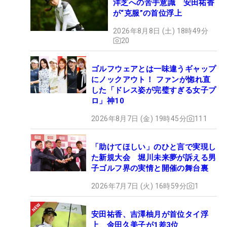
洋芝への苦手意識 安田祐香
が“克服”の首位浮上
2026年8月8日 (土) 18時49分
20
ゴルフウェアとは一味違うギャップ
にノックアウト！ ファンが惚れ直
した「ドレス姿が完璧すぎる女子プ
ロ」神10
2026年8月7日 (金) 19時45分
111
「助けてほしい」のひと言で実現し
た新規大会 堀川未来夢が訴える男
子ゴルフ界の実情と開催の舞台裏
2026年7月7日 (火) 16時59分
1
安田祐香、吉澤柚月が首位タイ浮
上 金田久美子が1差3位