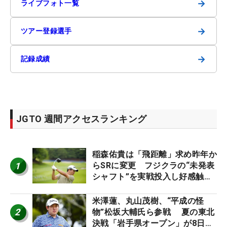
→
ライブフォト一覧
→
ツアー登録選手
→
記録成績
JGTO 週間アクセスランキング
稲森佑貴は「飛距離」求め昨年か
1
らSRに変更 フジクラの“未発表
シャフト”を実戦投入し好感触
「つかまえにいける」【男子ツア
ーのヒトネタ！】
米澤蓮、丸山茂樹、“平成の怪
2
物”松坂大輔氏ら参戦 夏の東北
決戦「岩手県オープン」が8日開