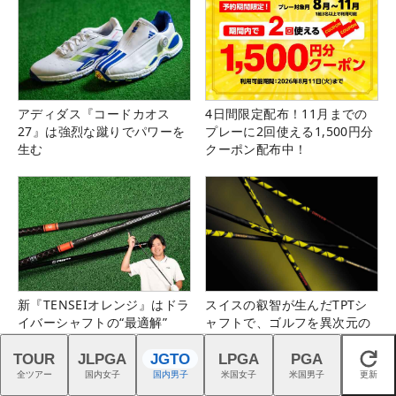
アディダス『コードカオス
4日間限定配布！11月までの
27』は強烈な蹴りでパワーを
プレーに2回使える1,500円分
生む
クーポン配布中！
新『TENSEIオレンジ』はドラ
スイスの叡智が生んだTPTシ
イバーシャフトの“最適解”
ャフトで、ゴルフを異次元の
世界へ
TOUR
JLPGA
JGTO
LPGA
PGA
閉じる
全ツアー
国内女子
国内男子
米国女子
米国男子
更新