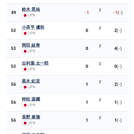
鈴木 晃祐
F
-1
-1
49
(-)
JPN
小斉平 優和
F
0
2
53
(-)
JPN
岡田 絃希
F
0
4
53
(-)
JPN
出利葉 太一郎
F
0
0
53
(-)
JPN
黒木 紀至
F
1
2
56
(-)
JPN
時松 源藏
F
1
1
56
(-)
JPN
長野 泰雅
F
1
1
56
(-)
JPN