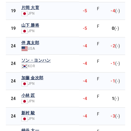
片岡 大育
F
-5
-4
19
(-)
JPN
山下 勝将
F
-5
0
19
(-)
JPN
伴 真太郎
F
-4
-2
24
(-)
USA
ソン・ヨンハン
F
-4
-1
24
(-)
KOR
加藤 金次郎
F
-4
-1
24
(-)
JPN
小林 匠
F
-4
1
24
(-)
JPN
新村 駿
F
-4
-3
24
(-)
JPN
鍋谷 太一