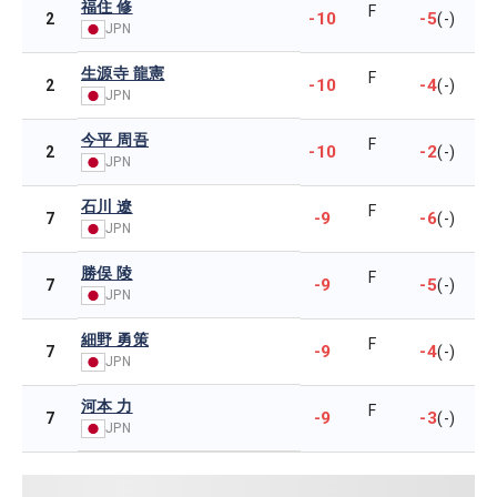
福住 修
F
-10
-5
2
(-)
JPN
生源寺 龍憲
F
-10
-4
2
(-)
JPN
今平 周吾
F
-10
-2
2
(-)
JPN
石川 遼
F
-9
-6
7
(-)
JPN
勝俣 陵
F
-9
-5
7
(-)
JPN
細野 勇策
F
-9
-4
7
(-)
JPN
河本 力
F
-9
-3
7
(-)
JPN