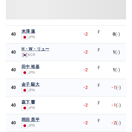
米澤 蓮
F
-2
0
40
(-)
JPN
H・W・リュー
F
-2
1
40
(-)
KOR
田中 裕基
F
-2
1
40
(-)
JPN
金子 駆大
F
-2
-1
40
(-)
JPN
森下 響
F
-2
-1
40
(-)
JPN
岡田 晃平
F
-2
-2
40
(-)
JPN