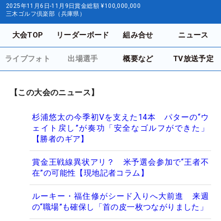
2025年11月6日-11月9日
賞金総額
¥100,000,000
三木ゴルフ倶楽部（兵庫県）
大会TOP
リーダーボード
組み合せ
ニュース
ライブフォト
出場選手
概要など
TV放送予定
【この大会のニュース】
杉浦悠太の今季初Vを支えた14本 パターの“ウ
ェイト戻し”が奏功「安全なゴルフができた」
【勝者のギア】
賞金王戦線異状アリ？ 米予選会参加で“王者不
在”の可能性【現地記者コラム】
ルーキー・福住修がシード入りへ大前進 来週
の“職場”も確保し「首の皮一枚つながりました」