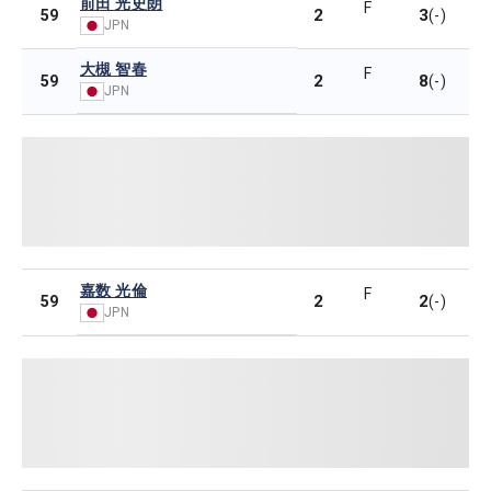
前田 光史朗
F
2
3
59
(-)
JPN
大槻 智春
F
2
8
59
(-)
JPN
嘉数 光倫
F
2
2
59
(-)
JPN