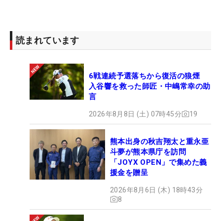
読まれています
6戦連続予選落ちから復活の狼煙
入谷響を救った師匠・中嶋常幸の助
言
2026年8月8日 (土) 07時45分
19
熊本出身の秋吉翔太と重永亜
斗夢が熊本県庁を訪問
「JOYX OPEN」で集めた義
援金を贈呈
2026年8月6日 (木) 18時43分
8