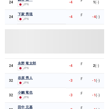
F
-4
1
24
(-)
JPN
下家 秀琉
F
-4
-4
24
(-)
JPN
永野 竜太郎
F
-4
2
24
(-)
JPN
谷原 秀人
F
-3
-1
32
(-)
JPN
小鯛 竜也
F
-3
-1
32
(-)
JPN
田中 元基
F