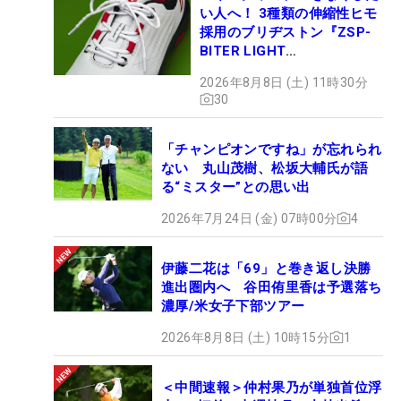
い人へ！ 3種類の伸縮性ヒモ
採用のブリヂストン『ZSP-
BITER LIGHT
MAGICLACE』、8月8日デビ
2026年8月8日 (土) 11時30分
ュー
30
「チャンピオンですね」が忘れられ
ない 丸山茂樹、松坂大輔氏が語
る“ミスター”との思い出
2026年7月24日 (金) 07時00分
4
伊藤二花は「69」と巻き返し決勝
進出圏内へ 谷田侑里香は予選落ち
濃厚/米女子下部ツアー
2026年8月8日 (土) 10時15分
1
＜中間速報＞仲村果乃が単独首位浮