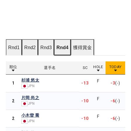
Rnd1
Rnd2
Rnd3
Rnd4
獲得賞金
順位
HOLE
TODAY
選手名
SC
杉浦 悠太
F
-13
-3
1
(-)
JPN
片岡 尚之
F
-10
-6
2
(-)
JPN
小木曽 喬
F
-10
-6
2
(-)
JPN