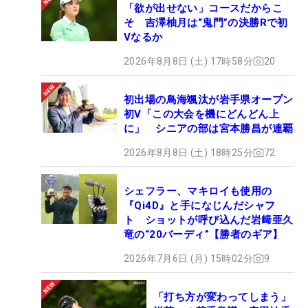
「欲が出せない」コースだからこ
そ 吉澤柚月は“鬼門”の決勝Rで初
Vなるか
2026年8月8日 (土) 17時58分
20
初出場の鳥海颯汰が岩手県オープン
初V「この大会を機にどんどん上
に」 シニアの部は宮本勝昌が連覇
2026年8月8日 (土) 18時25分
72
シェフラー、マキロイも使用の
『Qi4D』と手になじんだシャフ
ト ショットが呼び込んだ岩﨑亜久
竜の“20バーディ”【勝者のギア】
2026年7月6日 (月) 15時02分
9
「打ち方が変わってしまう」