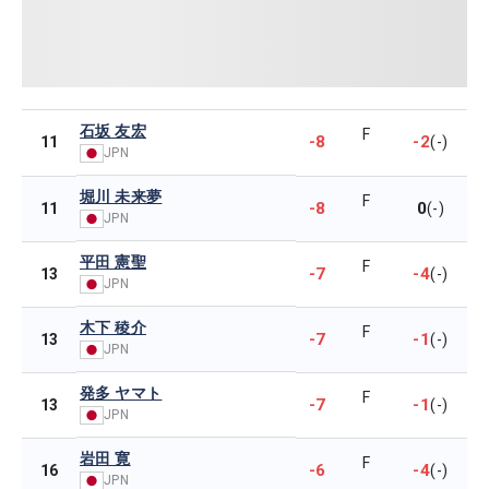
石坂 友宏
F
-8
-2
11
(-)
JPN
堀川 未来夢
F
-8
0
11
(-)
JPN
平田 憲聖
F
-7
-4
13
(-)
JPN
木下 稜介
F
-7
-1
13
(-)
JPN
発多 ヤマト
F
-7
-1
13
(-)
JPN
岩田 寛
F
-6
-4
16
(-)
JPN