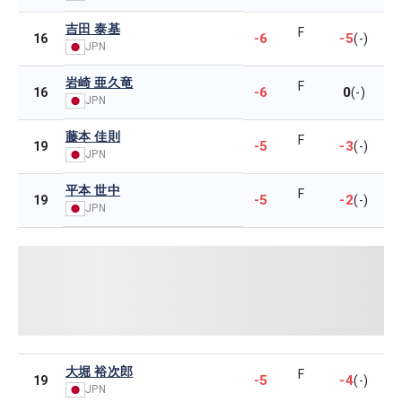
吉田 泰基
F
-6
-5
16
(-)
JPN
岩崎 亜久竜
F
-6
0
16
(-)
JPN
藤本 佳則
F
-5
-3
19
(-)
JPN
平本 世中
F
-5
-2
19
(-)
JPN
大堀 裕次郎
F
-5
-4
19
(-)
JPN