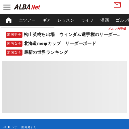
全ツアー
ギア
レッスン
ライフ
漫画
ゴルフ
メルマガ登録
松山英樹ら出場 ウィンダム選手権のリーダーボード
米国男子
北海道meijiカップ リーダーボード
国内女子
最新の世界ランキング
米国女子
JGTOツアー
国内男子