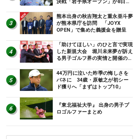
決戦「岩手県オープン」が8日開
幕
熊本出身の秋吉翔太と重永亜斗夢
3
が熊本県庁を訪問 「JOYX
OPEN」で集めた義援金を贈呈
「助けてほしい」のひと言で実現
4
した新規大会 堀川未来夢が訴え
る男子ゴルフ界の実情と開催の舞
台裏
44万円に泣いた昨季の悔しさを
5
バネに 34歳・原敏之が初シー
ド獲りへ「まずはトップ10」
『東北福祉大学』 出身の男子プ
6
ロゴルファーまとめ