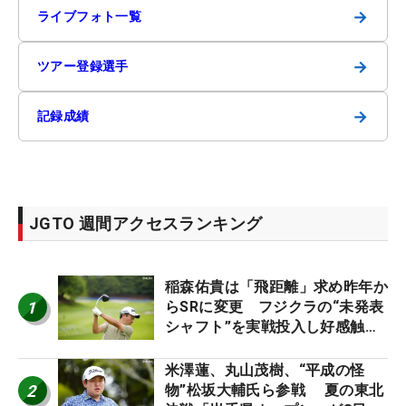
→
ライブフォト一覧
→
ツアー登録選手
→
記録成績
JGTO 週間アクセスランキング
稲森佑貴は「飛距離」求め昨年か
1
らSRに変更 フジクラの“未発表
シャフト”を実戦投入し好感触
「つかまえにいける」【男子ツア
ーのヒトネタ！】
米澤蓮、丸山茂樹、“平成の怪
2
物”松坂大輔氏ら参戦 夏の東北