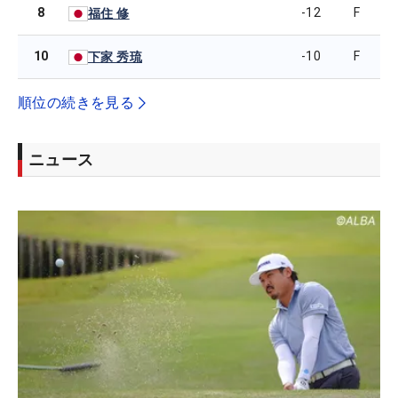
8
-12
F
福住 修
10
-10
F
下家 秀琉
順位の続きを見る
ニュース