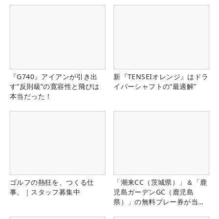
『G740』アイアンが引き出
新『TENSEIオレンジ』はドラ
す“反則級”の寛容性と飛びは
イバーシャフトの“最適解”
本当だった！
ゴルフの熱狂を、つくる仕
「潮来CC（茨城県）」＆「鹿
事。｜スタッフ募集中
児島ガーデンGC（鹿児島
県）」の無料プレー券が当た
る！！