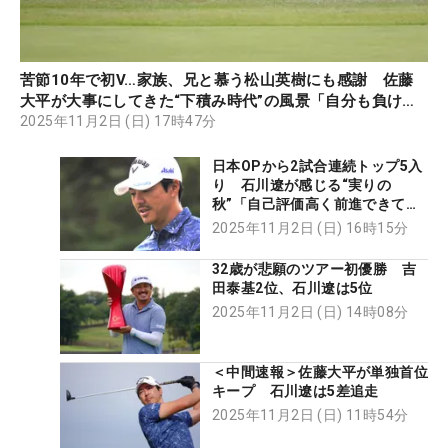
苦節10年で初V…家族、兄と慕う松山英樹にも感謝 佐藤
大平が大事にしてきた“下積み時代”の風景「自分も負けら
れない」
2025年11月2日 (日) 17時47分
日本OPから2試合連続トップ5入
り 石川遼が感じる“実りの
秋”「自己評価高く前進できてい
る」
2025年11月2日 (日) 16時15分
32歳が悲願のツアー初優勝 吉
田泰基2位、石川遼は5位
2025年11月2日 (日) 14時08分
＜中間速報＞佐藤大平が単独首位
キープ 石川遼は5差追走
2025年11月2日 (日) 11時54分