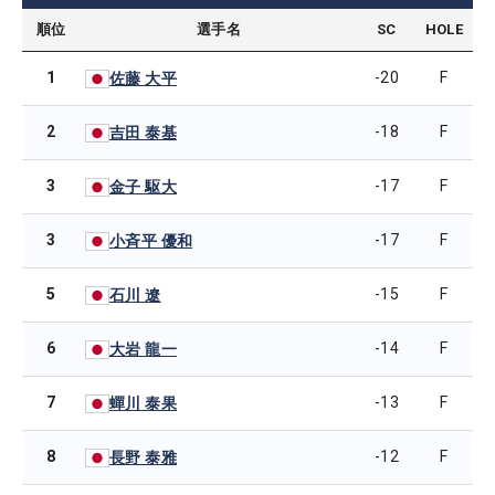
順位
選手名
SC
HOLE
1
-20
F
佐藤 大平
2
-18
F
吉田 泰基
3
-17
F
金子 駆大
3
-17
F
小斉平 優和
5
-15
F
石川 遼
6
-14
F
大岩 龍一
7
-13
F
蟬川 泰果
8
-12
F
長野 泰雅