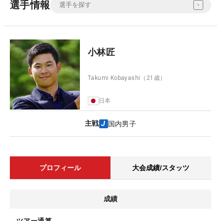
選手情報
小林匠
Takumi Kobayashi
（21歳）
日本
主戦
国内男子
プロフィール
大会成績/スタッツ
成績