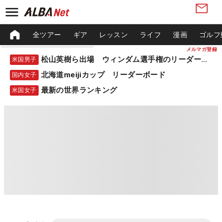
全ツアー
ギア
レッスン
ライフ
漫画
ゴルフ
メルマガ登録
松山英樹ら出場 ウィンダム選手権のリーダーボード
米国男子
北海道meijiカップ リーダーボード
国内女子
最新の世界ランキング
米国女子