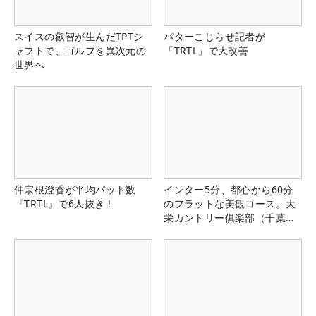
スイスの叡智が生んだTPTシ
パターこじらせ記者が
ャフトで、ゴルフを異次元の
「TRTL」で大改善
世界へ
仲宗根澄香が平均パット数
インター5分、都心から60分
『TRTL』で6人抜き！
のフラットな美観コース。大
栄カントリー俱楽部（千葉
県）