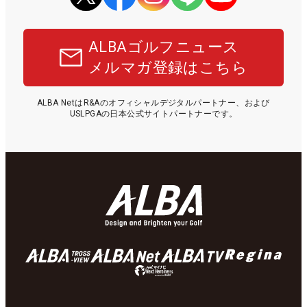
ALBAゴルフニュース
メルマガ登録はこちら
ALBA NetはR&Aのオフィシャルデジタルパートナー、および
USLPGAの日本公式サイトパートナーです。