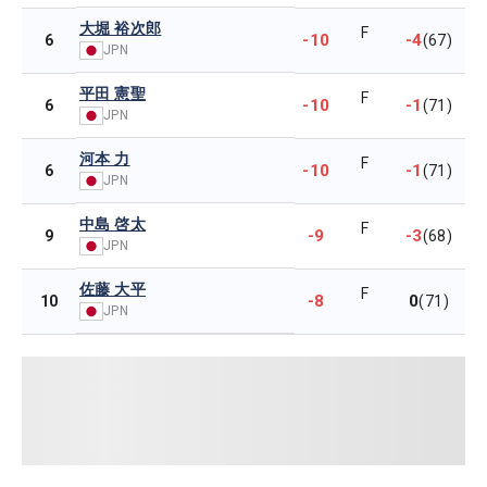
大堀 裕次郎
F
-10
-4
6
(67)
JPN
平田 憲聖
F
-10
-1
6
(71)
JPN
河本 力
F
-10
-1
6
(71)
JPN
中島 啓太
F
-9
-3
9
(68)
JPN
佐藤 大平
F
-8
0
10
(71)
JPN