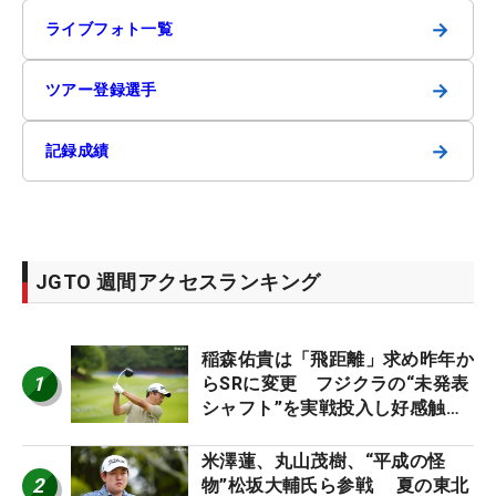
→
ライブフォト一覧
→
ツアー登録選手
→
記録成績
JGTO 週間アクセスランキング
稲森佑貴は「飛距離」求め昨年か
1
らSRに変更 フジクラの“未発表
シャフト”を実戦投入し好感触
「つかまえにいける」【男子ツア
ーのヒトネタ！】
米澤蓮、丸山茂樹、“平成の怪
2
物”松坂大輔氏ら参戦 夏の東北