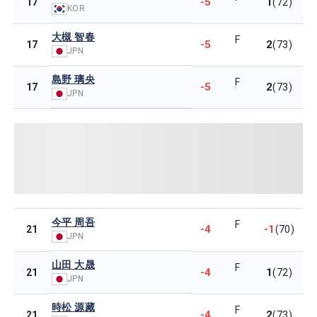
-5
1
17
(72)
KOR
大槻 智春
F
-5
2
17
(73)
JPN
島野 璃央
F
-5
2
17
(73)
JPN
今平 周吾
F
-4
-1
21
(70)
JPN
山田 大晟
F
-4
1
21
(72)
JPN
時松 源藏
F
-4
2
21
(73)