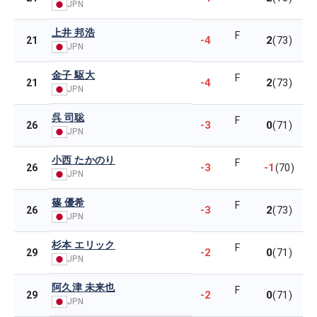
JPN
上井 邦浩
F
-4
2
21
(73)
JPN
金子 駆大
F
-4
2
21
(73)
JPN
呉 司聡
F
-3
0
26
(71)
JPN
小西 たかのり
F
-3
-1
26
(70)
JPN
篠 優希
F
-3
2
26
(73)
JPN
杉本 エリック
F
-2
0
29
(71)
JPN
阿久津 未来也
F
-2
0
29
(71)
JPN