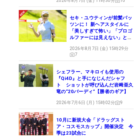
2026年8月7日 (金) 11時30分
10
セキ・ユウティンが前髪パッ
ツンに！ 新ヘアスタイルに
「美しすぎて怖い」「プロゴ
ルファーには見えない」とコ
メント殺到
2026年8月7日 (金) 15時29分
7
シェフラー、マキロイも使用の
『Qi4D』と手になじんだシャフ
ト ショットが呼び込んだ岩﨑亜久
竜の“20バーディ”【勝者のギア】
2026年7月6日 (月) 15時02分
9
10月に新規大会「ドラッグスト
ア・コスモスカップ」開催決定 今
季は23試合に