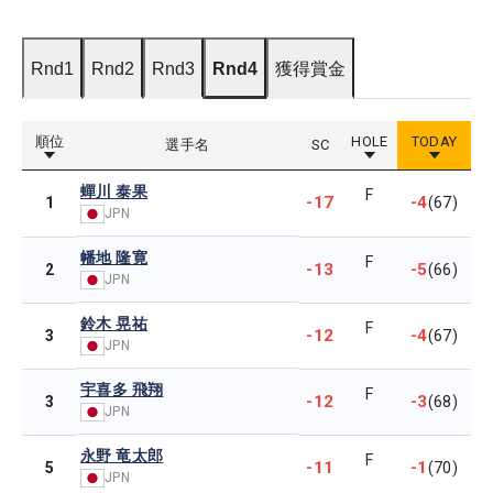
Rnd1
Rnd2
Rnd3
Rnd4
獲得賞金
順位
HOLE
TODAY
選手名
SC
蟬川 泰果
F
-17
-4
1
(67)
JPN
幡地 隆寛
F
-13
-5
2
(66)
JPN
鈴木 晃祐
F
-12
-4
3
(67)
JPN
宇喜多 飛翔
F
-12
-3
3
(68)
JPN
永野 竜太郎
F
-11
-1
5
(70)
JPN