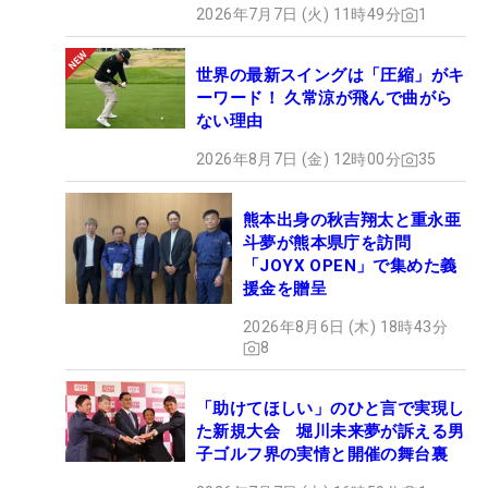
2026年7月7日 (火) 11時49分
1
世界の最新スイングは「圧縮」がキ
ーワード！ 久常涼が飛んで曲がら
ない理由
2026年8月7日 (金) 12時00分
35
熊本出身の秋吉翔太と重永亜
斗夢が熊本県庁を訪問
「JOYX OPEN」で集めた義
援金を贈呈
2026年8月6日 (木) 18時43分
8
「助けてほしい」のひと言で実現し
た新規大会 堀川未来夢が訴える男
子ゴルフ界の実情と開催の舞台裏