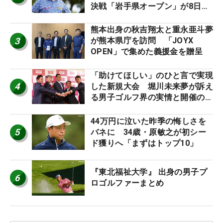
決戦「岩手県オープン」が8日開
幕
熊本出身の秋吉翔太と重永亜斗夢
3
が熊本県庁を訪問 「JOYX
OPEN」で集めた義援金を贈呈
「助けてほしい」のひと言で実現
4
した新規大会 堀川未来夢が訴え
る男子ゴルフ界の実情と開催の舞
台裏
44万円に泣いた昨季の悔しさを
5
バネに 34歳・原敏之が初シー
ド獲りへ「まずはトップ10」
『東北福祉大学』 出身の男子プ
6
ロゴルファーまとめ