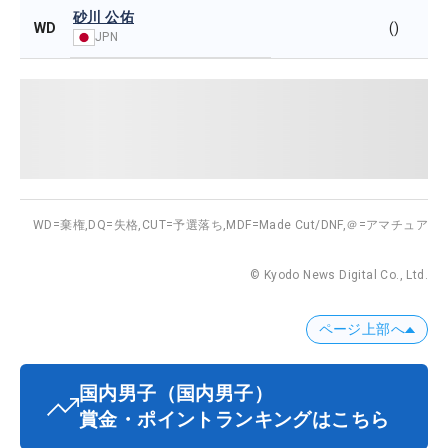
砂川 公佑
WD
()
JPN
WD=棄権,
DQ=失格,
CUT=予選落ち,
MDF=Made Cut/DNF,
＠=アマチュア
© Kyodo News Digital Co., Ltd.
ページ上部へ
国内男子
（国内男子）
賞金・ポイントランキングはこちら