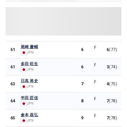
尾崎 慶輔
F
6
6
61
(77)
JPN
多田 旺生
F
6
3
61
(74)
JPN
日高 将史
F
7
4
63
(75)
JPN
半田 匠佳
F
8
7
64
(78)
JPN
倉本 昌弘
F
9
7
65
(78)
JPN