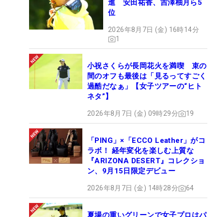
進 安田祐香、吉澤柚月ら5
位
2026年8月7日 (金) 16時14分
1
小祝さくらが長岡花火を満喫 束の
間のオフも最後は「見るってすごく
過酷だなぁ」【女子ツアーの“ヒト
ネタ”】
2026年8月7日 (金) 09時29分
19
「PING」×「ECCO Leather」がコ
ラボ！ 経年変化を楽しむ上質な
『ARIZONA DESERT』コレクショ
ン、9月15日限定デビュー
2026年8月7日 (金) 14時28分
64
夏場の重いグリーンで女子プロはパ