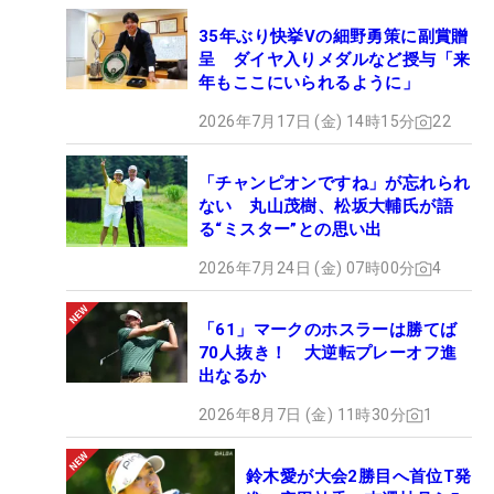
35年ぶり快挙Vの細野勇策に副賞贈
呈 ダイヤ入りメダルなど授与「来
年もここにいられるように」
2026年7月17日 (金) 14時15分
22
「チャンピオンですね」が忘れられ
ない 丸山茂樹、松坂大輔氏が語
る“ミスター”との思い出
2026年7月24日 (金) 07時00分
4
「61」マークのホスラーは勝てば
70人抜き！ 大逆転プレーオフ進
出なるか
2026年8月7日 (金) 11時30分
1
鈴木愛が大会2勝目へ首位T発