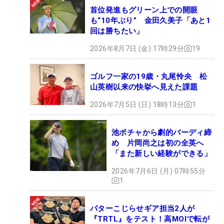
首位発進もグリーン上での開眼
も“10年ぶり” 金田久美子「あと1
回は勝ちたい」
2026年8月7日 (金) 17時29分
19
ゴルフ一家の19歳・丸尾怜央 松
山英樹以来の快挙へ見えた課題
2026年7月5日 (日) 18時13分
1
池ポチャから劇的バーディ締
め 片岡尚之は初の全英へ
「また新しい経験ができる」
2026年7月6日 (月) 07時55分
1
パターこじらせギア担当2人が
『TRTL』をテスト！高MOIで転が