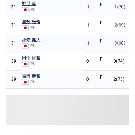
野呂 涼
F
-1
-1
31
(70)
JPN
嘉数 光倫
F
-1
-2
31
(69)
JPN
小寺 健大
F
-1
-3
31
(68)
JPN
田中 裕基
F
0
3
39
(74)
JPN
吉田 泰基
F
0
2
39
(73)
JPN