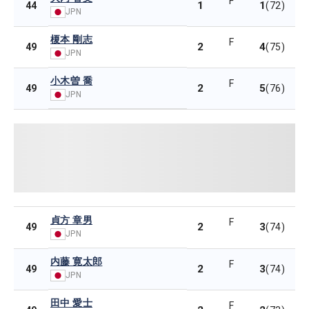
F
1
1
44
(72)
JPN
榎本 剛志
F
2
4
49
(75)
JPN
小木曽 喬
F
2
5
49
(76)
JPN
貞方 章男
F
2
3
49
(74)
JPN
内藤 寛太郎
F
2
3
49
(74)
JPN
田中 愛士
F