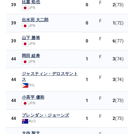
比嘉 拓也
F
0
2
39
(73)
JPN
出水田 大二郎
F
0
1
39
(72)
JPN
山下 勝将
F
0
6
39
(77)
JPN
岡田 絃希
F
1
3
44
(74)
JPN
ジャスティン・デロスサント
F
ス
1
3
44
(74)
PHL
小斉平 優和
F
1
2
44
(73)
JPN
ブレンダン・ジョーンズ
F
1
2
44
(73)
AUS
大内 智文