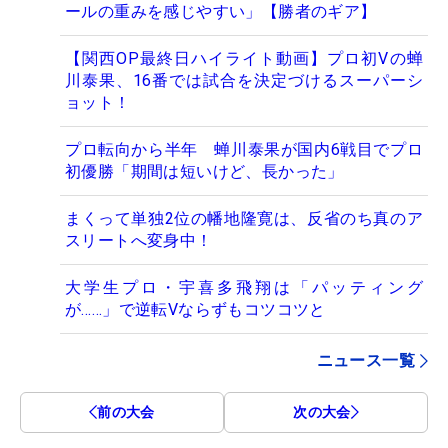
ールの重みを感じやすい」【勝者のギア】
【関西OP最終日ハイライト動画】プロ初Vの蝉
川泰果、16番では試合を決定づけるスーパーシ
ョット！
プロ転向から半年 蝉川泰果が国内6戦目でプロ
初優勝「期間は短いけど、長かった」
まくって単独2位の幡地隆寛は、反省のち真のア
スリートへ変身中！
大学生プロ・宇喜多飛翔は「パッティング
が……」で逆転Vならずもコツコツと
ニュース一覧
前の大会
次の大会