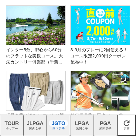
る！！
インター5分、都心から60分
8-9月のプレーに2回使える！
のフラットな美観コース。大
コース限定2,000円クーポン
栄カントリー俱楽部（千葉
配布中！
県）
猛暑を乗り切る！ こだわり機
仲宗根澄香が平均パット数
能派パンツ4選
『TRTL』で6人抜き！
TOUR
JLPGA
JGTO
LPGA
PGA
閉じる
全ツアー
国内女子
国内男子
米国女子
米国男子
更新