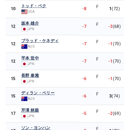
トッド・ペク
F
-8
1
10
(72)
USA
坂本 雄介
F
-7
-3
12
(68)
JPN
ブラッド・ケネディ
F
-7
-1
12
(70)
AUS
平本 世中
F
-7
-1
12
(70)
JPN
長野 泰雅
F
-6
-1
15
(70)
JPN
ディラン・ペリー
F
-6
3
15
(74)
AUS
芹澤 慈眼
F
-5
-2
17
(69)
JPN
ソン・ヨンハン
F