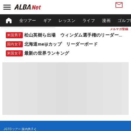
全ツアー
ギア
レッスン
ライフ
漫画
ゴルフ
メルマガ登録
松山英樹ら出場 ウィンダム選手権のリーダーボード
米国男子
北海道meijiカップ リーダーボード
国内女子
最新の世界ランキング
米国女子
JGTOツアー
国内男子