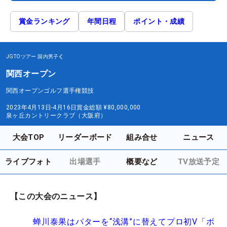
賞金ランキング
年間日程
ポイント・成績
JGTOツアー
国内男子
関西オープン
関西オープンゴルフ選手権競技
2023年4月13日-4月16日
賞金総額
¥80,000,000
泉ヶ丘カントリークラブ（大阪府）
大会TOP
リーダーボード
組み合せ
ニュース
ライブフォト
出場選手
概要など
TV放送予定
【この大会のニュース】
蝉川泰果はパターを“浅溝”に替えてプロ初V「ボ