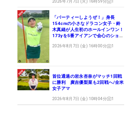
2026年7月7日 (火) 16時59分
1
「パーティーしようぜ！」身長
154cmの小さなドラコン女子・鈴
木真緒が人生初のホールインワン！
173yを5番アイアンで会心のショッ
ト
2026年8月7日 (金) 16時00分
1
首位通過の岩永杏奈がマッチ1回戦
に勝利 廣吉優梨菜も2回戦へ/全米
女子アマ
2026年8月7日 (金) 10時04分
1