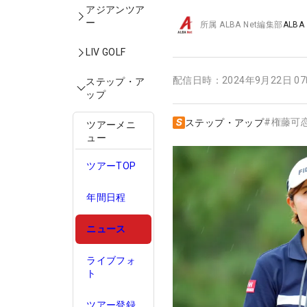
アジアンツア
ー
所属
ALBA Net編集部
ALBA
LIV GOLF
配信日時：
2024年9月22日 0
ステップ・ア
ップ
#
権藤可
ステップ・アップ
ツアーメニ
ュー
ツアーTOP
年間日程
ニュース
ライブフォ
ト
ツアー登録