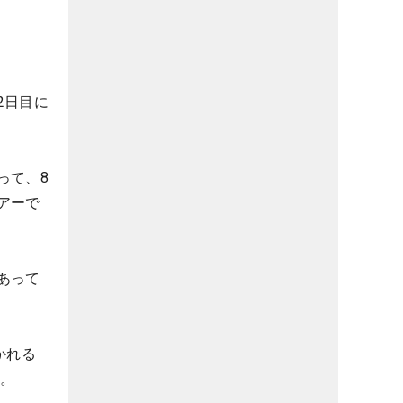
2日目に
って、8
アーで
あって
かれる
た。