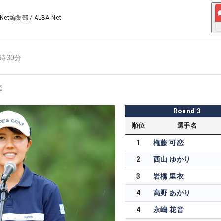
 Net編集部
/
ALBA Net
7時30分
恋
Round
3
順位
選手名
1
権藤 可恋
2
西山 ゆかり
3
岩橋 里衣
4
高野 あかり
4
永嶋 花音