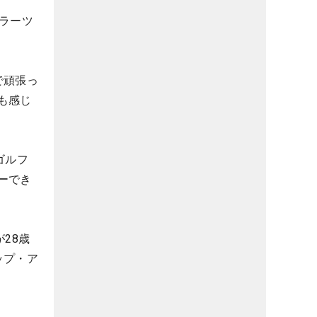
ラーツ
で頑張っ
も感じ
ゴルフ
ーでき
28歳
ップ・ア