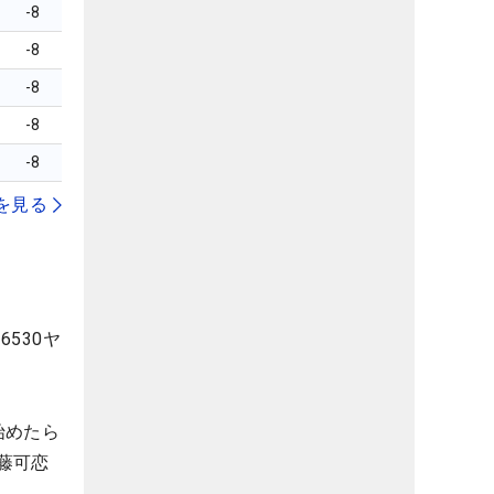
-8
-8
-8
-8
-8
を見る
530ヤ
始めたら
藤可恋