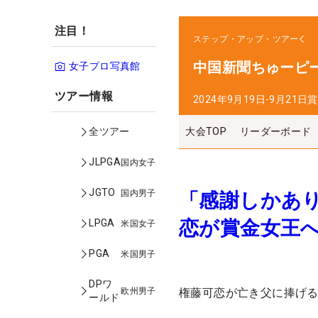
注目！
ステップ・アップ・ツアー
中国新聞ちゅーピ
女子プロ写真館
ツアー情報
2024年9月19日-9月21日
賞
大会TOP
リーダーボード
全ツアー
JLPGA
国内女子
JGTO
国内男子
「感謝しかあ
恋が賞金女王
LPGA
米国女子
PGA
米国男子
DPワ
欧州男子
権藤可恋が亡き父に捧げる
ールド