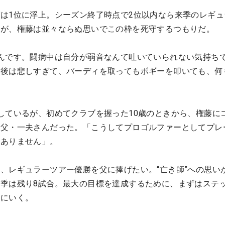
は1位に浮上。シーズン終了時点で2位以内なら来季のレギュ
るが、権藤は並々ならぬ思いでこの枠を死守するつもりだ。
んです。闘病中は自分が弱音なんて吐いていられない気持ち
た後は悲しすぎて、バーディを取ってもボギーを叩いても、何
しているが、初めてクラブを握った10歳のときから、権藤に
は父・一夫さんだった。「こうしてプロゴルファーとしてプレ
かありません」。
、レギュラーツアー優勝を父に捧げたい。“亡き師”への思いが
季は残り8試合。最大の目標を達成するために、まずはステ
りにいく。