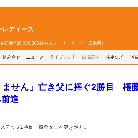
ーレディース
金総額
¥20,000,000
芸南カントリークラブ（広島県）
組み合せ
ニュース
ライブフォト
出場選手
概要など
TV
りません」亡き父に捧ぐ2勝目 権
へ前進
ステップ2勝目。賞金女王へ突き進む。