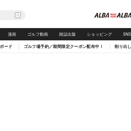
漫画
ゴルフ動画
雑誌出版
ショッピング
SN
ボード
ゴルフ場予約／期間限定クーポン配布中！
削り出