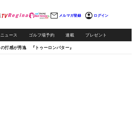
メルマガ登録
ログイン
Sニュース
ゴルフ場予約
連載
プレゼント
しの打感が秀逸 『トゥーロンパター』