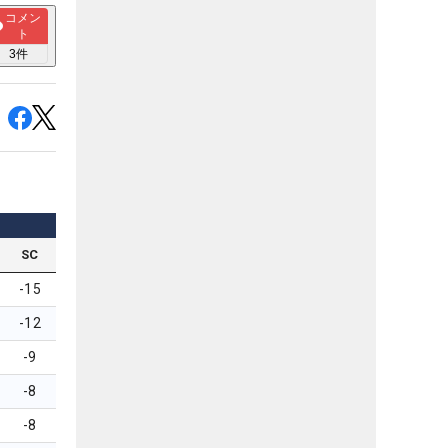
コメン
ト
3
件
SC
-15
-12
-9
-8
-8