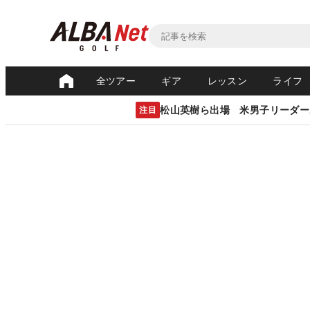
全ツアー
ギア
レッスン
ライフ
松山英樹ら出場 米男子リーダー
注目