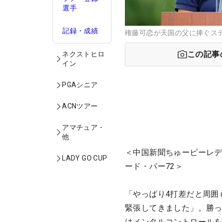
選手
記録・成績
権藤可恋が天国の父に捧ぐステップ
この記事
ネクストヒロ
イン
PGAシニア
ACNツアー
アマチュア・
他
＜中国新聞ちゅーピーレデ
LADY GO CUP
ード・パー72＞
「やっぱり4打差だと周囲
緊張してきました」。勝
はメンタルコントロールを