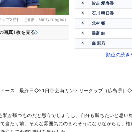
4
皆吉 愛寿香
4
石川 明日香
2勝目 （撮影：GettyImages）
4
北村 響
の写真
1
枚を見る
4
乗富 結
4
森 彩乃
順位の続き
ィース 最終日◇21日◇芸南カントリークラブ（広島県）◇6
も私が勝つものだと思うでしょうし、自分も勝ちたいと思い
って当たり前。そんな雰囲気にのまれそうになりながらも、権
徹底して今季2勝目を果たした。