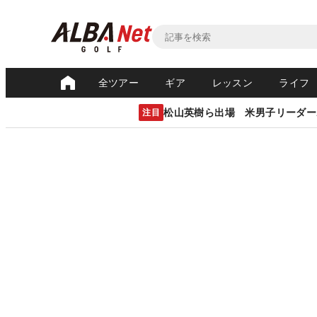
全ツアー
ギア
レッスン
ライフ
松山英樹ら出場 米男子リーダー
注目