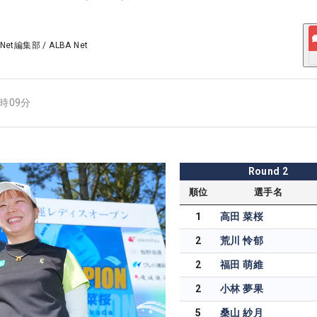
 Net編集部
/
ALBA Net
5時09分
Round
2
順位
選手名
1
高田 菜桜
2
荒川 怜郁
2
福田 萌維
2
小林 夢果
5
桑山 紗月