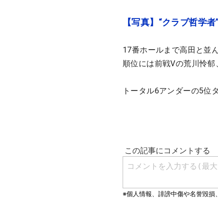
【写真】“クラブ哲学者
17番ホールまで高田と並
順位には前戦Vの荒川怜郁
トータル6アンダーの5位