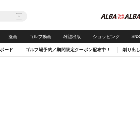
漫画
ゴルフ動画
雑誌出版
ショッピング
SN
ボード
ゴルフ場予約／期間限定クーポン配布中！
削り出