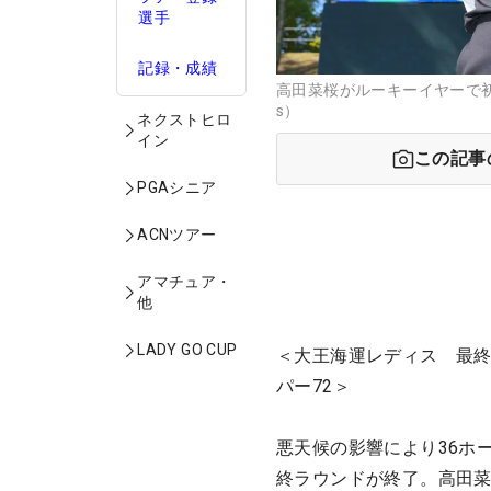
選手
記録・成績
高田菜桜がルーキーイヤーで初優勝
s）
ネクストヒロ
イン
この記事
PGAシニア
ACNツアー
アマチュア・
他
LADY GO CUP
＜大王海運レディス 最終
パー72＞
悪天候の影響により36ホ
終ラウンドが終了。高田菜