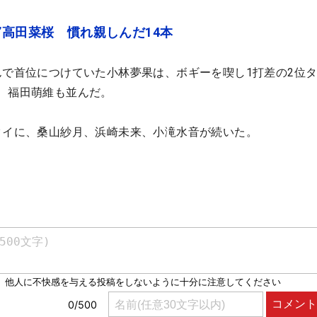
”高田菜桜 慣れ親しんだ14本
んで首位につけていた小林夢果は、ボギーを喫し1打差の2位
、福田萌維も並んだ。
タイに、桑山紗月、浜崎未来、小滝水音が続いた。