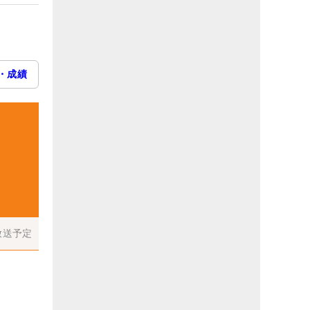
・成績
放送予定