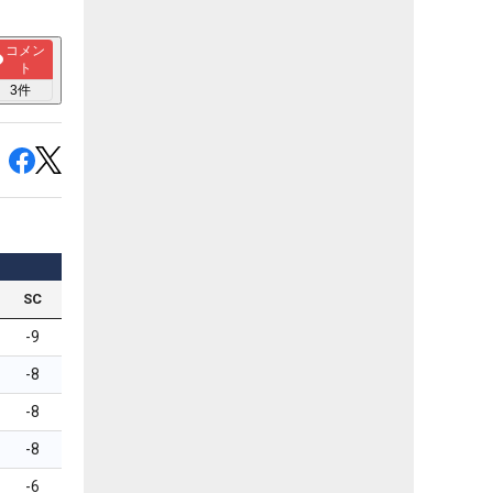
コメン
ト
3
件
SC
-9
-8
-8
-8
-6