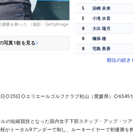
5
浜崎 未来
5
小滝 水音
を飾った （撮影：GettyImage
8
大出 瑞月
8
橋添 穂
の写真
1
枚を見る
8
宅島 美香
順位の続き
日◇25日◇エリエールゴルフクラブ松山（愛媛県）◇6545
ールの短縮競技となった国内女子下部ステップ・アップ・ツア
桜がトータル9アンダーで制し、ルーキーイヤーで初優勝を