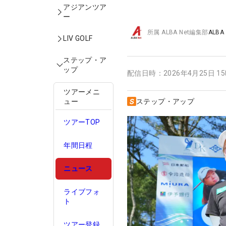
アジアンツア
ー
所属
ALBA Net編集部
ALBA
LIV GOLF
ステップ・ア
ップ
配信日時：
2026年4月25日 1
ツアーメニ
ュー
ステップ・アップ
ツアーTOP
年間日程
ニュース
ライブフォ
ト
ツアー登録