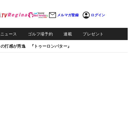
メルマガ登録
ログイン
Sニュース
ゴルフ場予約
連載
プレゼント
しの打感が秀逸 『トゥーロンパター』