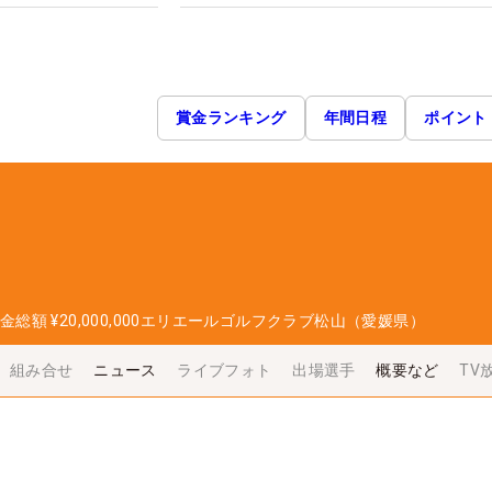
賞金ランキング
年間日程
ポイント
金総額
¥20,000,000
エリエールゴルフクラブ松山（愛媛県）
組み合せ
ニュース
ライブフォト
出場選手
概要など
TV