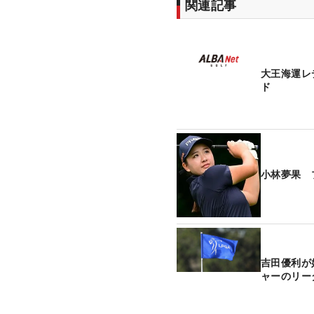
関連記事
大王海運レ
ド
小林夢果 
吉田優利が
ャーのリー