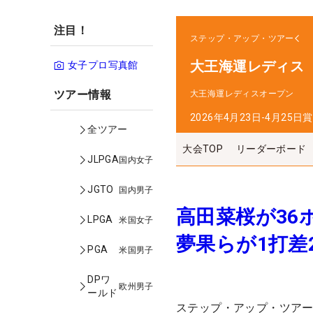
注目！
ステップ・アップ・ツアー
大王海運レディス
女子プロ写真館
ツアー情報
大王海運レディスオープン
2026年4月23日-4月25日
賞
全ツアー
大会TOP
リーダーボード
JLPGA
国内女子
JGTO
国内男子
高田菜桜が36
LPGA
米国女子
夢果らが1打差
PGA
米国男子
DPワ
欧州男子
ールド
ステップ・アップ・ツア