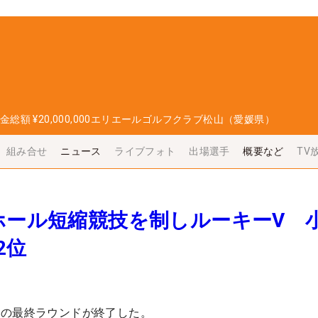
金総額
¥20,000,000
エリエールゴルフクラブ松山（愛媛県）
組み合せ
ニュース
ライブフォト
出場選手
概要など
TV
ホール短縮競技を制しルーキーV 
2位
ーの最終ラウンドが終了した。