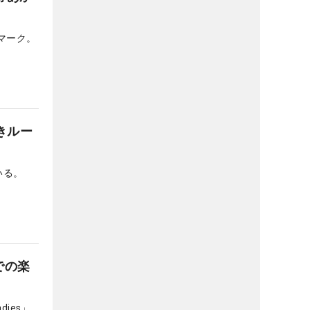
マーク。
きルー
いる。
での楽
ies」