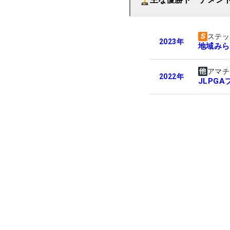
ステッ
2023
年
地域みら
アマチ
2022
年
JLPG