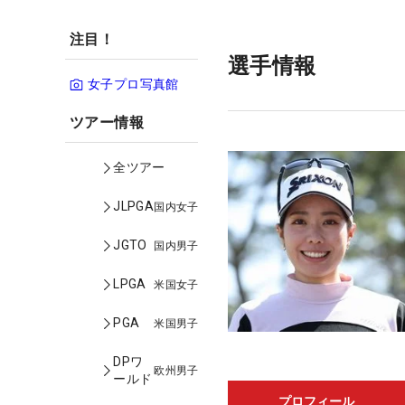
注目！
選手情報
女子プロ写真館
ツアー情報
全ツアー
JLPGA
国内女子
JGTO
国内男子
LPGA
米国女子
PGA
米国男子
DPワ
欧州男子
ールド
プロフィール