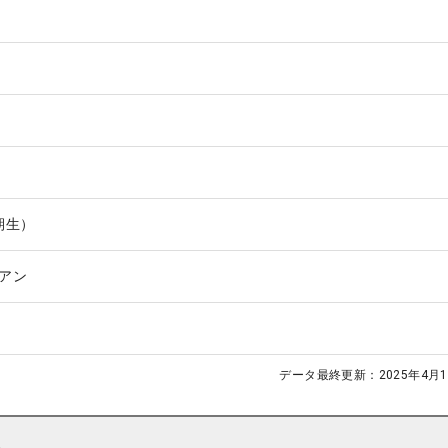
5期生）
アン
データ最終更新：
2025年4月1
ト