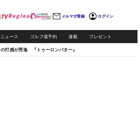
メルマガ登録
ログイン
Sニュース
ゴルフ場予約
連載
プレゼント
しの打感が秀逸 『トゥーロンパター』