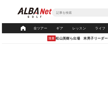
全ツアー
ギア
レッスン
ライフ
松山英樹ら出場 米男子リーダー
注目