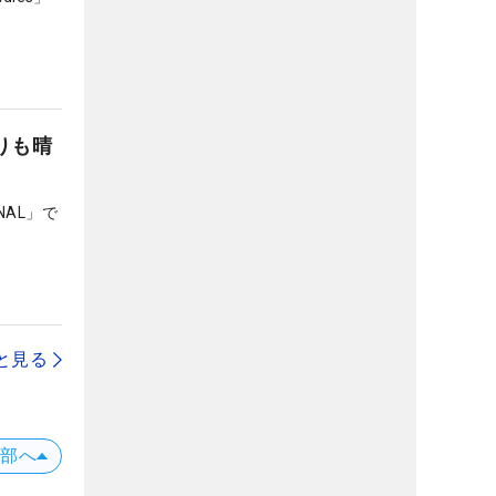
りも晴
NAL」で
と見る
上部へ