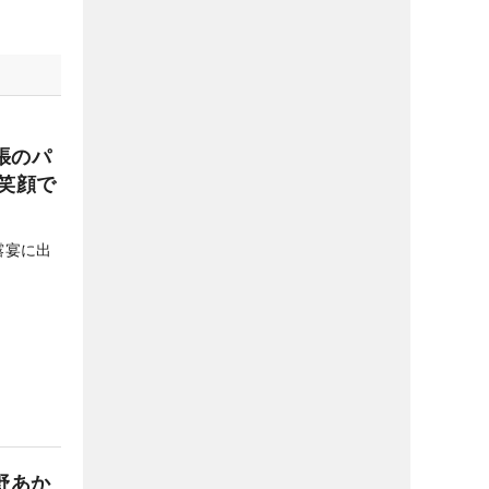
張のパ
笑顔で
露宴に出
野あか