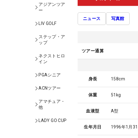
アジアンツア
ー
ニュース
写真館
LIV GOLF
ステップ・ア
ップ
ツアー通算
ネクストヒロ
イン
PGAシニア
身長
158cm
ACNツアー
体重
51kg
アマチュア・
他
血液型
A型
LADY GO CUP
生年月日
1996年1月3