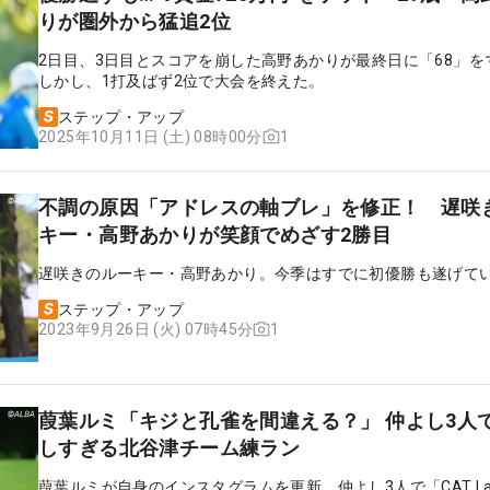
りが圏外から猛追2位
2日目、3日目とスコアを崩した高野あかりが最終日に「68」を
しかし、1打及ばず2位で大会を終えた。
ステップ・アップ
1
2025年10月11日 (土) 08時00分
不調の原因「アドレスの軸ブレ」を修正！ 遅咲
キー・高野あかりが笑顔でめざす2勝目
遅咲きのルーキー・高野あかり。今季はすでに初優勝も遂げて
ステップ・アップ
1
2023年9月26日 (火) 07時45分
葭葉ルミ「キジと孔雀を間違える？」 仲よし3人
しすぎる北谷津チーム練ラン
葭葉ルミが自身のインスタグラムを更新。仲よし3人で「CAT Lad