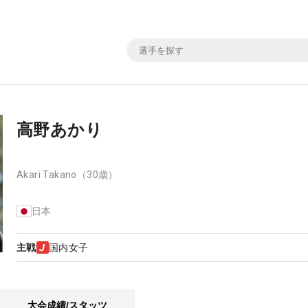
高野あかり
Akari Takano
（30歳）
日本
主戦
国内女子
大会成績/スタッツ