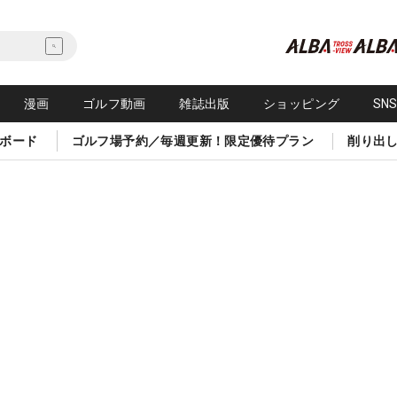
漫画
ゴルフ動画
雑誌出版
ショッピング
SN
ボード
ゴルフ場予約／毎週更新！限定優待プラン
削り出