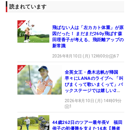
読まれています
飛ばない人は「左カカト体重」が原
因だった！ まだまだ260y飛ばす森
田理香子が考える、飛距離アップの
新常識
2026年8月10日 (月) 12時00分
67
全英女王・桑木志帆が帰国
早々にLANAのライブへ 「叫
びまくって歌いまくって」バ
ックステージでは嬉しい2シ
ョットも！
2026年8月10日 (月) 14時09分
1
44歳262日のツアー最年長V 福田
侑子の初優勝を支えた14本【勝者