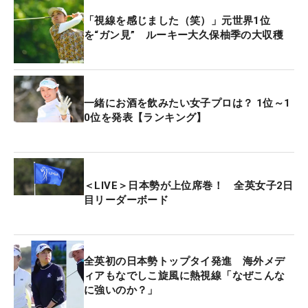
す」と安堵の表情を見せる。さらに、「またチャン
「視線を感じました（笑）」元世界1位
スが来たときに頑張りたい」と前を向いた。
を“ガン見” ルーキー大久保柚季の大収穫
次戦は8日（金）から開催されるレギュラーツアー
「北海道 meiji カップ」（北海道）に出場予定。コ
一緒にお酒を飲みたい女子プロは？ 1位～1
ースは「アップダウンというか起伏があって、結構
0位を発表【ランキング】
難しいイメージがあります」と警戒するが、「この
勢いのまま行きたい」と意欲十分。連戦での優勝争
いを糧に、さらなる飛躍を誓った。
＜LIVE＞日本勢が上位席巻！ 全英女子2日
目リーダーボード
全英初の日本勢トップタイ発進 海外メデ
ィアもなでしこ旋風に熱視線「なぜこんな
に強いのか？」