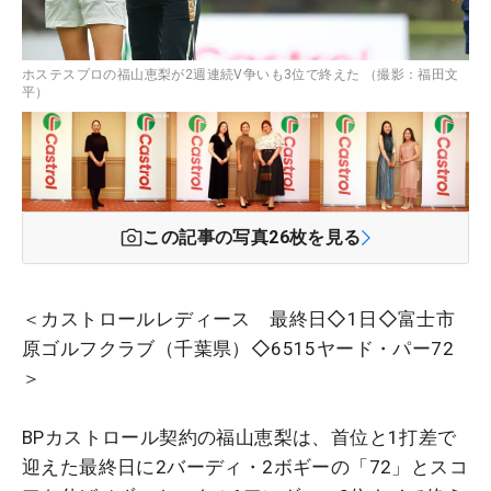
ホステスプロの福山恵梨が2週連続V争いも3位で終えた （撮影：福田文
平）
この記事の写真
26
枚を見る
＜カストロールレディース 最終日◇1日◇富士市
原ゴルフクラブ（千葉県）◇6515ヤード・パー72
＞
BPカストロール契約の福山恵梨は、首位と1打差で
迎えた最終日に2バーディ・2ボギーの「72」とスコ