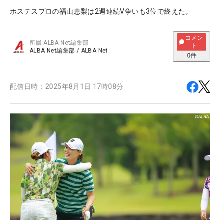
ホステスプロの福山恵梨は2週連続V争いも3位で終えた。
コメン
所属
ALBA Net編集部
ト
ALBA Net編集部
/
ALBA Net
0
件
配信日時：
2025年8月1日 17時08分