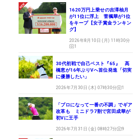
1620万円上乗せの吉澤柚月
が11位に浮上 菅楓華が1位
をキープ【女子賞金ランキン
グ】
2026年8月10日 (月) 11時30分
1
30代初戦で自己ベスト『65』 髙
橋恵が16年ぶりVへ首位発進「切実
に優勝したい」
2026年7月30日 (木) 07時30分
1
「プロになって一番の不調」でギア
改革も ミニドラ7割で宮田成華が
初Vに王手
2026年7月31日 (金) 08時27分
9