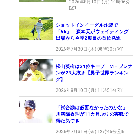
2026年8月10日 (月) 10時06分
1
ショットインイーグル炸裂で
「65」 森本天がウェイティング
出場から今季2度目の首位発進
2026年7月30日 (木) 08時30分
1
松山英樹は24位キープ M・ブレナ
ンが23人抜き【男子世界ランキン
グ】
2026年8月10日 (月) 11時51分
1
「試合勘は必要なかったのかな」
川満陽香理が11カ月ぶりの実戦で
得た気づき
2026年7月31日 (金) 12時45分
6