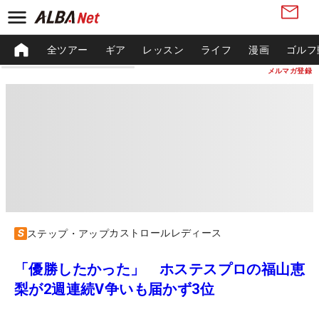
全ツアー
ギア
レッスン
ライフ
漫画
ゴルフ
メルマガ登録
カストロールレディース
ステップ・アップ
「優勝したかった」 ホステスプロの福山恵
梨が2週連続V争いも届かず3位