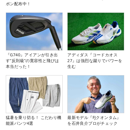
ポン配布中！
『G740』アイアンが引き出
アディダス『コードカオス
す“反則級”の寛容性と飛びは
27』は強烈な蹴りでパワーを
本当だった！
生む
猛暑を乗り切る！ こだわり機
最新モデル『FJクオンタム』
能派パンツ4選
を石井良介プロがチェック