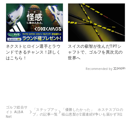
ネクストヒロイン選手とラウ
スイスの叡智が生んだTPTシ
ンドできるチャンス！詳しく
ャフトで、ゴルフを異次元の
はこちら！
世界へ
Recommended by
ゴルフ総合サ
「ステップアッ
「優勝したかった」 ホステスプロの
イト ALBA
プ」の記事一覧
福山恵梨が2週連続V争いも届かず3位
Net