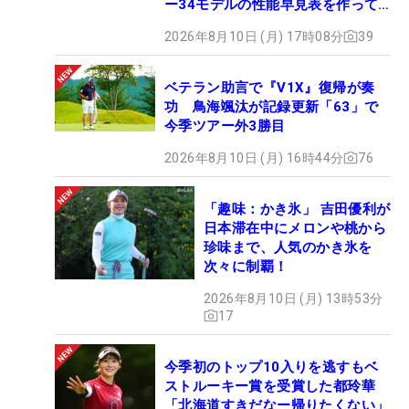
ー34モデルの性能早見表を作って
みた #ギアカタログ2026
2026年8月10日 (月) 17時08分
39
ベテラン助言で『V1X』復帰が奏
功 鳥海颯汰が記録更新「63」で
今季ツアー外3勝目
2026年8月10日 (月) 16時44分
76
「趣味：かき氷」 吉田優利が
日本滞在中にメロンや桃から
珍味まで、人気のかき氷を
次々に制覇！
2026年8月10日 (月) 13時53分
17
今季初のトップ10入りを逃すもベ
ストルーキー賞を受賞した都玲華
「北海道すきだなー帰りたくない」