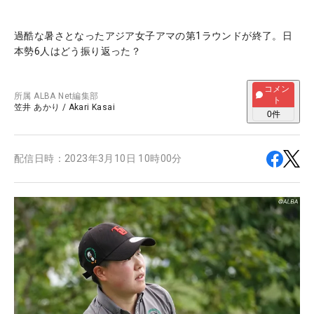
過酷な暑さとなったアジア女子アマの第1ラウンドが終了。日
本勢6人はどう振り返った？
コメン
所属
ALBA Net編集部
ト
笠井 あかり
/
Akari Kasai
0
件
配信日時：
2023年3月10日 10時00分