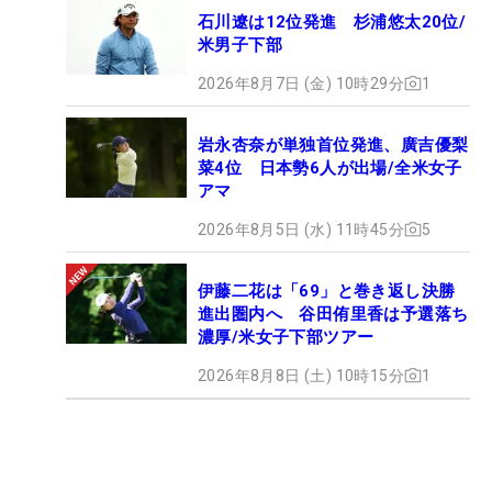
石川遼は12位発進 杉浦悠太20位/
米男子下部
2026年8月7日 (金) 10時29分
1
岩永杏奈が単独首位発進、廣吉優梨
菜4位 日本勢6人が出場/全米女子
アマ
2026年8月5日 (水) 11時45分
5
伊藤二花は「69」と巻き返し決勝
進出圏内へ 谷田侑里香は予選落ち
濃厚/米女子下部ツアー
2026年8月8日 (土) 10時15分
1