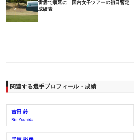
雷雲で順延に 国内女子ツアーの初日暫定
いです」と気負いすぎず、まずは上位に浮上しての
成績表
決勝ラウンド進出を図る。
【日本勢の初日コメント】
■寺岡沙弥香（3アンダー・5位タイ）
「ドライバーとパターの調子が悪いなかで、アンダ
ーで回れたのは自信になります。グリーンにもちょ
っとずつ慣れてきたので、まだ伸びしろがあると感
じました。ラッキーバーディもあったり、諦めずに
関連する選手プロフィール・成績
いまできることをやろうとできたのがよかったで
す。結局はガッツです（笑）。まだ順位を意識する
ような日ではないので、取りこぼしがないように、
吉田 鈴
ノーボギーで回りたいです」
Rin Yoshida
■荒木優奈（2オーバー・28位タイ）
手塚 彩馨