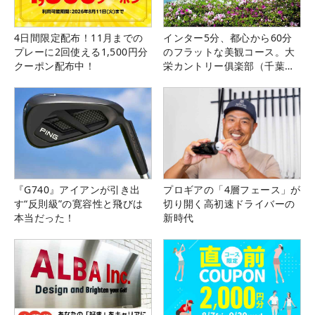
4日間限定配布！11月までの
インター5分、都心から60分
プレーに2回使える1,500円分
のフラットな美観コース。大
クーポン配布中！
栄カントリー俱楽部（千葉
県）
『G740』アイアンが引き出
プロギアの「4層フェース」が
す“反則級”の寛容性と飛びは
切り開く高初速ドライバーの
本当だった！
新時代