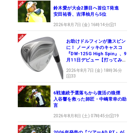
鈴木愛が大会2勝目へ首位T発進
安田祐香、吉澤柚月ら5位
2026年8月7日 (金) 16時14分
1
お助けドルフィンが激スピン
に！ ノーメッキのキャスコ
『DW-125G High Spin』、9
月11日デビュー【打ってみ
た】
2026年8月7日 (金) 18時36分
33
6戦連続予選落ちから復活の狼煙
入谷響を救った師匠・中嶋常幸の助
言
2026年8月8日 (土) 07時45分
19
2006年発売の『ツアーAD PT』が