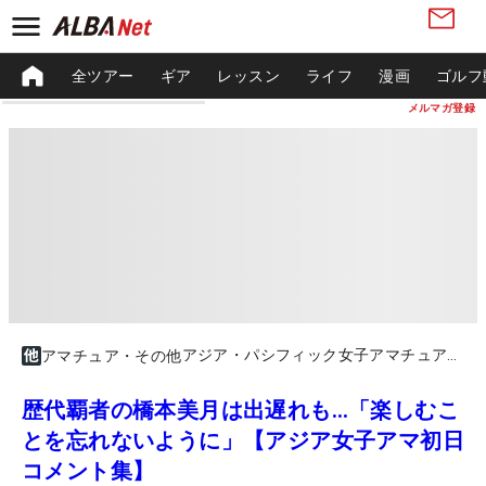
全ツアー
ギア
レッスン
ライフ
漫画
ゴルフ
メルマガ登録
アジア・パシフィック女子アマチュア選手権
アマチュア・その他
歴代覇者の橋本美月は出遅れも…「楽しむこ
とを忘れないように」【アジア女子アマ初日
コメント集】