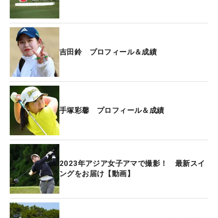
スイングのフィニッシュでは手を放す場面が度々見
られ、「ショットが荒れていた」と振り返る一日。
プレー中には立て直すきっかけをつかもうとした
吉田鈴 プロフィール＆成績
が、「改善できそうなポイントが見つかったり見つ
からなかったり、そういうのを繰り返して、結局見
つからないまま（終わってしまった）」と悔しさの
残る初日となってしまった。
手塚彩馨 プロフィール＆成績
それでも自身が課題として挙げる“メンタル面”では
よかったこともある。「うまくいかないショットが
多くてストレスがかかるなかで、耐えるプレーも出
来たと思う」とポジティブに捉えている。
2023年アジア女子アマで撮影！ 最新スイ
ングをお届け【動画】
首位とは大きく差が開いたが、残り3日間ある。
「迷わず打つことが重要。とにかく楽しむことを忘
れないように、4日間プレーできるように頑張りた