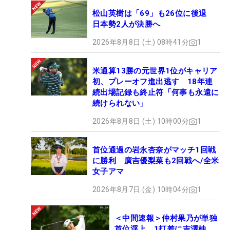
松山英樹は「69」も26位に後退
日本勢2人が決勝へ
2026年8月8日 (土) 08時41分
1
米通算13勝の元世界1位がキャリア
初、プレーオフ進出逃す 18年連
続出場記録も終止符「何事も永遠に
続けられない」
2026年8月8日 (土) 10時00分
1
首位通過の岩永杏奈がマッチ1回戦
に勝利 廣吉優梨菜も2回戦へ/全米
女子アマ
2026年8月7日 (金) 10時04分
1
＜中間速報＞仲村果乃が単独
首位浮上 1打差に吉澤柚