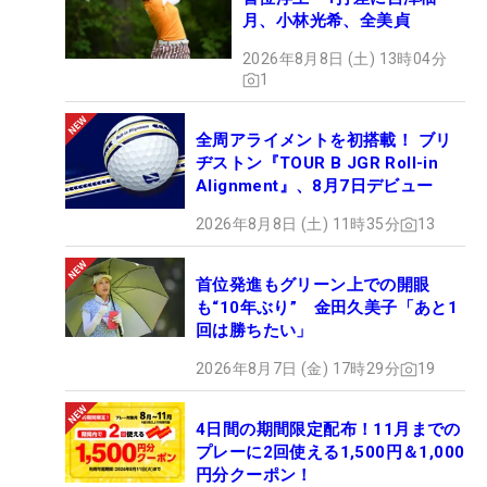
月、小林光希、全美貞
2026年8月8日 (土) 13時04分
1
全周アライメントを初搭載！ ブリ
ヂストン『TOUR B JGR Roll-in
Alignment』、8月7日デビュー
2026年8月8日 (土) 11時35分
13
首位発進もグリーン上での開眼
も“10年ぶり” 金田久美子「あと1
回は勝ちたい」
2026年8月7日 (金) 17時29分
19
4日間の期間限定配布！11月までの
プレーに2回使える1,500円＆1,000
円分クーポン！