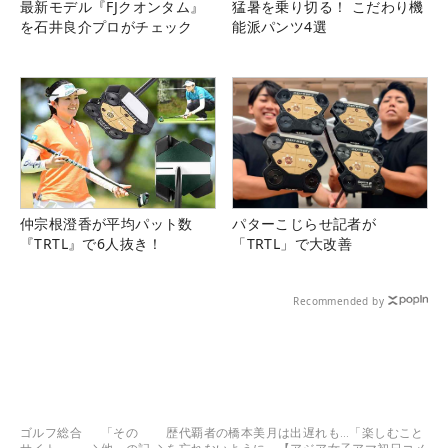
最新モデル『FJクオンタム』
猛暑を乗り切る！ こだわり機
を石井良介プロがチェック
能派パンツ4選
仲宗根澄香が平均パット数
パターこじらせ記者が
『TRTL』で6人抜き！
「TRTL」で大改善
Recommended by
ゴルフ総合
「その
歴代覇者の橋本美月は出遅れも…「楽しむこと