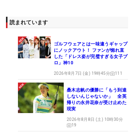
これから調子を上げていきたいです。パッティング
を練習して流れをつかめるようにしたい。アンダー
を出して、なるべくボギーを少なくできたらと思い
読まれています
ます」
ゴルフウェアとは一味違うギャップ
■上田澪空（8オーバー・76位タイ）
にノックアウト！ ファンが惚れ直
「前半は良かったのですが、集中力が切れちゃいま
した「ドレス姿が完璧すぎる女子プ
した。調子的にはハーフをイーブンで回れるくらい
ロ」神10
のいい感じですが…（前半9ホールは2バーディ・2ボ
2026年8月7日 (金) 19時45分
111
ギー）。後半巻き返してきていたのに、パー5でボ
ギーを打ってしまって、次のホールに切り替えずに
桑木志帆の優勝に「もう到達
行ったら、池に入れて3パットというのがあって切
しないんじゃないか」 全英
り替えられませんでした。気持ちの切り替えを頑張
帰りの永井花奈が受け止めた
ります」
現実
2026年8月8日 (土) 10時30分
19