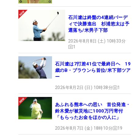
石川遼は終盤の4連続バーデ
ィで決勝進出 杉浦悠太は予
選落ち/米男子下部
2026年8月8日 (土) 10時33分
1
石川遼は7打差41位で最終日ヘ 19
歳のB・ブラウンら首位/米下部ツア
ー
2026年8月2日 (日) 10時38分
1
あふれる熊本への思い 首位発進・
鈴木愛が被災地に1000万円寄付
「もらったお金をほかの人に」
2026年8月7日 (金) 18時10分
19