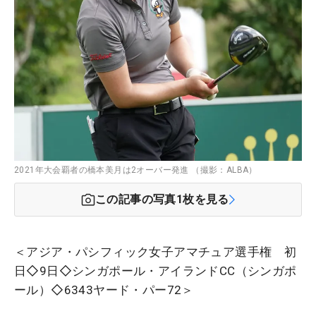
2021年大会覇者の橋本美月は2オーバー発進 （撮影：ALBA）
この記事の写真
1
枚を見る
＜アジア・パシフィック女子アマチュア選手権 初
日◇9日◇シンガポール・アイランドCC（シンガポ
ール）◇6343ヤード・パー72＞