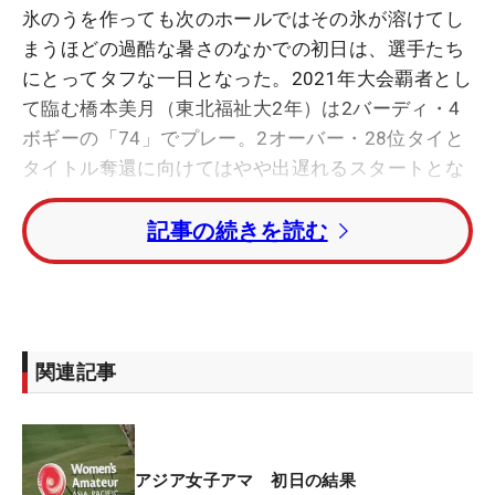
氷のうを作っても次のホールではその氷が溶けてし
まうほどの過酷な暑さのなかでの初日は、選手たち
にとってタフな一日となった。2021年大会覇者とし
て臨む橋本美月（東北福祉大2年）は2バーディ・4
ボギーの「74」でプレー。2オーバー・28位タイと
タイトル奪還に向けてはやや出遅れるスタートとな
った。
記事の続きを読む
「予想はしていたけど、風があってこの暑さなので
結構暑い」と、太陽が強く照り付け、湿度も高い蒸
し暑いコンディション。全体の最終組として10番か
らティオフしたが、バーディを先行させるも連続ボ
関連記事
ギーで一歩後退。それでも折り返す18番パー5では
ベタピンアプローチをみせてイーブンで折り返した
が、後半は2つのボギーで流れを取り戻すことはで
きなかった。
アジア女子アマ 初日の結果