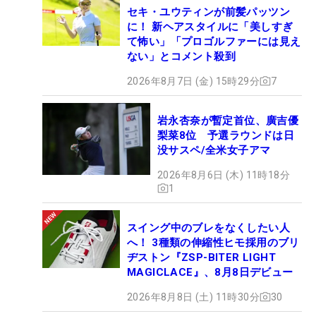
セキ・ユウティンが前髪パッツン
に！ 新ヘアスタイルに「美しすぎ
て怖い」「プロゴルファーには見え
ない」とコメント殺到
2026年8月7日 (金) 15時29分
7
岩永杏奈が暫定首位、廣吉優
梨菜8位 予選ラウンドは日
没サスペ/全米女子アマ
2026年8月6日 (木) 11時18分
1
スイング中のブレをなくしたい人
へ！ 3種類の伸縮性ヒモ採用のブリ
ヂストン『ZSP-BITER LIGHT
MAGICLACE』、8月8日デビュー
2026年8月8日 (土) 11時30分
30