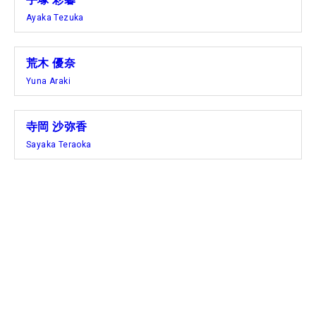
「ボギー先行でそのあとバーディで盛り返せたけ
Ayaka Tezuka
ど、最後3ホールが連続ボギーで出遅れてしまって
よくなかったです。パターが全然入らなくて、最後
までその原因を見つけられませんでした。パットが
荒木 優奈
入らないとスコアも出ないと思うので調整します。
Yuna Araki
アンダーを目指して頑張ります」
寺岡 沙弥香
■手塚彩馨（2オーバー・28位タイ）
Sayaka Teraoka
「途中暑さでクラブが重く感じて、いつもと違う感
覚でした。そこでスコアを落としてしまって、体を
もう少し冷やしたいです。風はあまり気にならなか
ったです。きょうはトリもあったし、ボギーが多か
ったので、ミスを少なくできるようにしたいです」
■吉田鈴（3オーバー・41位タイ）
「スコア的にはよくなかったですが、どうにもでき
ないくらい悪いわけではない。4日間ありますし、