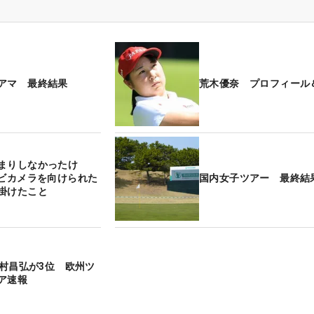
アマ 最終結果
荒木優奈 プロフィール
まりしなかったけ
レビカメラを向けられた
国内女子ツアー 最終結
掛けたこと
川村昌弘が3位 欧州ツ
ア速報