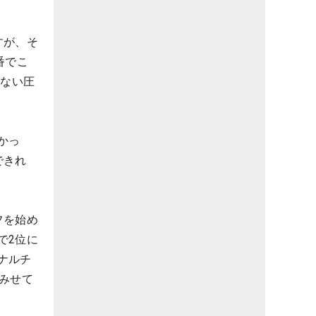
すが、そ
番でこ
けない圧
かっ
できれ
フを始め
で2位に
ナルチ
みせて