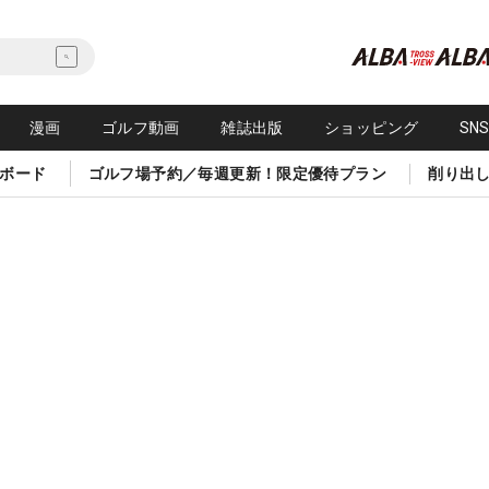
漫画
ゴルフ動画
雑誌出版
ショッピング
SN
ボード
ゴルフ場予約／毎週更新！限定優待プラン
削り出