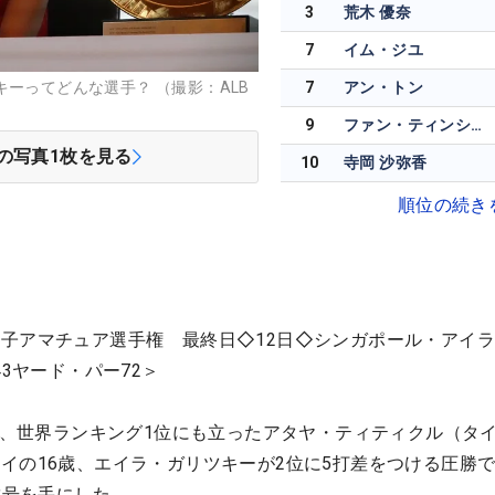
3
荒木 優奈
7
イム・ジユ
キーってどんな選手？ （撮影：ALB
7
アン・トン
9
ファン・ティンシュアン
の写真
1
枚を見る
10
寺岡 沙弥香
順位の続き
子アマチュア選手権 最終日◇12日◇シンガポール・アイ
43ヤード・パー72＞
制し、世界ランキング1位にも立ったアタヤ・ティティクル（タ
イの16歳、エイラ・ガリツキーが2位に5打差をつける圧勝
称号を手にした。