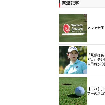
関連記事
アジア女子
「緊張はあ
ど…」 テ
吉田鈴が心
【LIVE】
アーのスコ