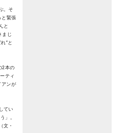
ぶ。そ
っと緊張
んと
さまじ
れ”と
の2本の
ユーティ
イアンが
してい
思う」。
（文・