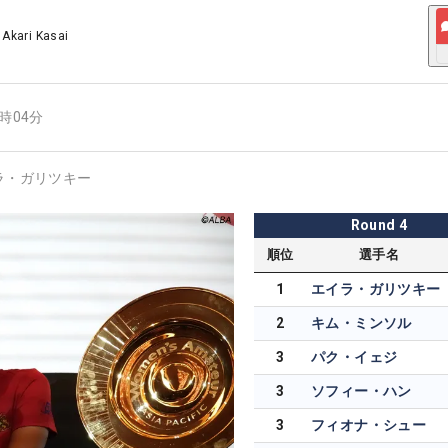
/
Akari Kasai
9時04分
ラ・ガリツキー
Round
4
順位
選手名
1
エイラ・ガリツキー
2
キム・ミンソル
3
パク・イェジ
3
ソフィー・ハン
3
フィオナ・シュー