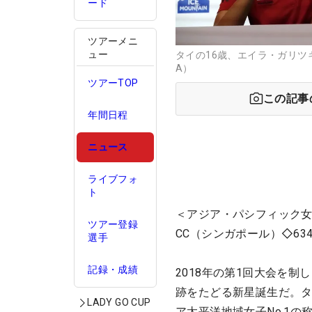
ード
ツアーメニ
ュー
タイの16歳、エイラ・ガリツ
A）
ツアーTOP
この記事
年間日程
ニュース
ライブフォ
ト
＜アジア・パシフィック女
ツアー登録
CC（シンガポール）◇63
選手
記録・成績
2018年の第1回大会を
跡をたどる新星誕生だ。タ
LADY GO CUP
ア太平洋地域女子No.1の