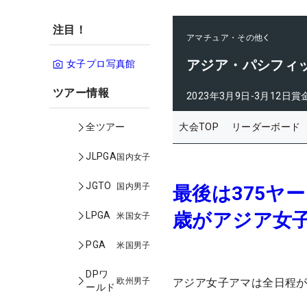
注目！
アマチュア・その他
アジア・パシフィ
女子プロ写真館
ツアー情報
2023年3月9日-3月12日
賞
大会TOP
リーダーボード
全ツアー
JLPGA
国内女子
JGTO
国内男子
最後は375ヤ
歳がアジア女子
LPGA
米国女子
PGA
米国男子
DPワ
欧州男子
アジア女子アマは全日程
ールド