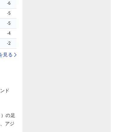
-6
-5
-5
-4
-2
を見る
ランド
イ）の足
で、アジ