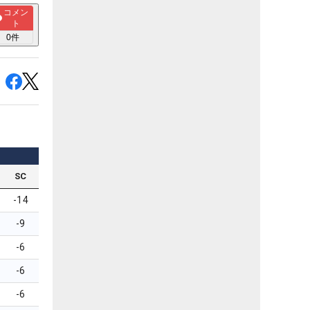
コメン
ト
0
件
SC
-14
-9
-6
-6
-6