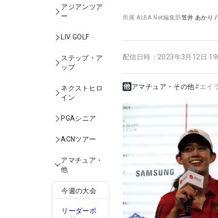
アジアンツア
ー
所属
ALBA Net編集部
笠井 あかり
LIV GOLF
配信日時：
2023年3月12日 1
ステップ・ア
ップ
アマチュア・その他
#
エイ
ネクストヒロ
イン
PGAシニア
ACNツアー
アマチュア・
他
今週の大会
リーダーボ