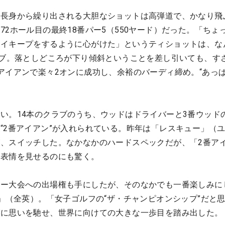
、長身から繰り出される大胆なショットは高弾道で、かなり飛
72ホール目の最終18番パー5（550ヤード）だった。「ちょ
ェイキープをするように心がけた」というティショットは、な
ブ。
落としどころが下り傾斜ということを差し引いても、す
アイアンで楽々2オンに成功し、余裕のバーディ締め。“あっぱ
。
い。14本のクラブのうち、ウッドはドライバーと3番ウッド
“2番アイアン”が入れられている。昨年は「レスキュー」（
、スイッチした。なかなかのハードスペックだが、「2番ア
な表情を見せるのにも驚く。
ャー大会への出場権も手にしたが、そのなかでも一番楽しみに
ン」（全英）。「女子ゴルフの“ザ・チャンピオンシップ”だと
パに思いを馳せ、世界に向けての大きな一歩目を踏み出した。