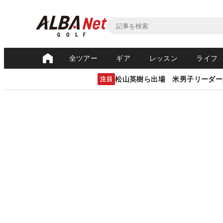
全ツアー
ギア
レッスン
ライフ
松山英樹ら出場 米男子リーダー
注目