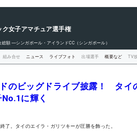
ック女子アマチュア選手権
金総額
―
シンガポール・アイランドCC（シンガポール）
組み合せ
ニュース
ライブフォト
出場選手
概要など
TV
ードのビッグドライブ披露！ タイの
No.1に輝く
が終了。タイのエイラ・ガリツキーが圧勝を飾った。