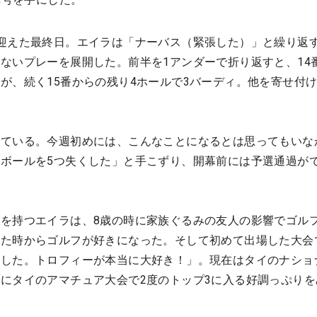
迎えた最終日。エイラは「ナーバス（緊張した）」と繰り返
ないプレーを展開した。前半を1アンダーで折り返すと、14
が、続く15番からの残り4ホールで3バーディ。他を寄せ付
している。今週初めには、こんなことになるとは思ってもいな
ボールを5つ失くした」と手こずり、開幕前には予選通過が
。
を持つエイラは、8歳の時に家族ぐるみの友人の影響でゴル
た時からゴルフが好きになった。そして初めて出場した大会
トした。トロフィーが本当に大好き！」。現在はタイのナショ
にタイのアマチュア大会で2度のトップ3に入る好調っぷりを