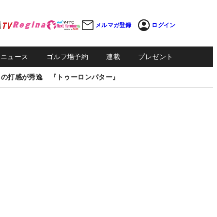
メルマガ登録
ログイン
Sニュース
ゴルフ場予約
連載
プレゼント
しの打感が秀逸 『トゥーロンパター』