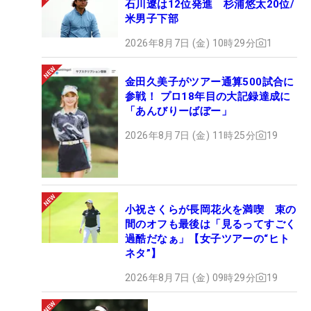
石川遼は12位発進 杉浦悠太20位/
米男子下部
2026年8月7日 (金) 10時29分
1
金田久美子がツアー通算500試合に
参戦！ プロ18年目の大記録達成に
「あんびりーばぼー」
2026年8月7日 (金) 11時25分
19
小祝さくらが長岡花火を満喫 束の
間のオフも最後は「見るってすごく
過酷だなぁ」【女子ツアーの“ヒト
ネタ”】
2026年8月7日 (金) 09時29分
19