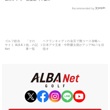
県）
Recommended by
ゴルフ総合
「その
ベテランキャディの金言で難コース攻略へ
サイト ALBA
他」の記
日本アマ王者・中野麟太朗がアジアNo.1を目
Net
事一覧
指す