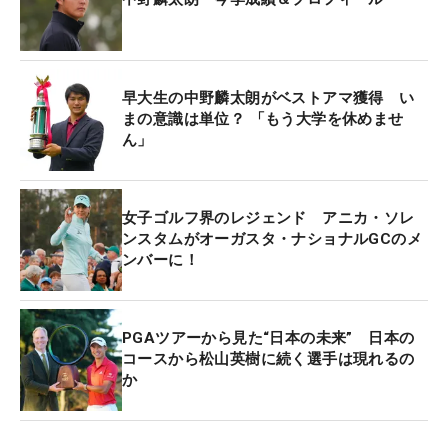
キャディからは他にも「『スムーススイング』って
たくさん言われました」とアドバイスが。普段は高
い球でグリーンに止めてチャンスメイクする中野だ
早大生の中野麟太朗がベストアマ獲得 い
が、連日の強風の影響で、思ったところに打ててい
まの意識は単位？ 「もう大学を休めませ
ん」
なかった。「テンポよくインパクトして、スリーク
ォーターみたいな感じですね。距離は落ちるけど、
ずっしりした球を打てている」と、スムーススイン
女子ゴルフ界のレジェンド アニカ・ソレ
グを取り入れた結果、風に負けない球で「戦える」
ンスタムがオーガスタ・ナショナルGCのメ
と自信を取り戻せた。
ンバーに！
今年の「日本アマチュアゴルフ選手権」には「早け
れば早いほどいい」と思って出場し、見事優勝。今
PGAツアーから見た“日本の未来” 日本の
大会も同じ心持ちで出場しており「本気で勝ちに来
コースから松山英樹に続く選手は現れるの
か
ています」と真剣な表情で答えた。自信を取り戻し
た中野が、アジアNo.1の称号、そして来年の「マス
ターズ」と「全英オープン」への切符を本気でつか