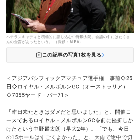
ベテランキャディと積極的に話し込む中野麟太朗。会話の中にはたくさ
んの金言があったという。 （撮影：ALBA）
この記事の写真
1
枚を見る
＜アジアパシフィックアマチュア選手権 事前◇25
日◇ロイヤル・メルボルンGC（オーストラリア）
◇7055ヤード・パー71＞
「昨日来たときはダメだと思いました」と、開催コ
ースであるロイヤル・メルボルンGCを前に挫折しか
けたという中野麟太朗（早大2年）。「でも、今日
の15ホールはすごくよかった」と、大雨で途中で切