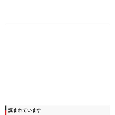
みにかかる。（文・杉本夏希）
読まれています