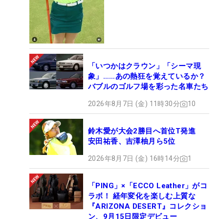
「いつかはクラウン」「シーマ現
象」……あの熱狂を覚えているか？
バブルのゴルフ場を彩った名車たち
2026年8月7日 (金) 11時30分
10
鈴木愛が大会2勝目へ首位T発進
安田祐香、吉澤柚月ら5位
2026年8月7日 (金) 16時14分
1
「PING」×「ECCO Leather」がコ
ラボ！ 経年変化を楽しむ上質な
『ARIZONA DESERT』コレクショ
ン、9月15日限定デビュー