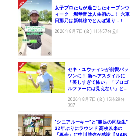
女子プロたちが過ごしたオープンウ
ィーク 堀琴音は人生初の…！ 六車
日那乃は新幹線でとんぼ返り…！
2026年8月7日 (金) 11時57分
1
セキ・ユウティンが前髪パッ
ツンに！ 新ヘアスタイルに
「美しすぎて怖い」「プロゴ
ルファーには見えない」とコ
メント殺到
2026年8月7日 (金) 15時29分
7
”シニアルーキー”と“義足の同級生”
32年ぶりにラウンド 高校以来の
『再会』に中川勝弥が感謝【MAIN