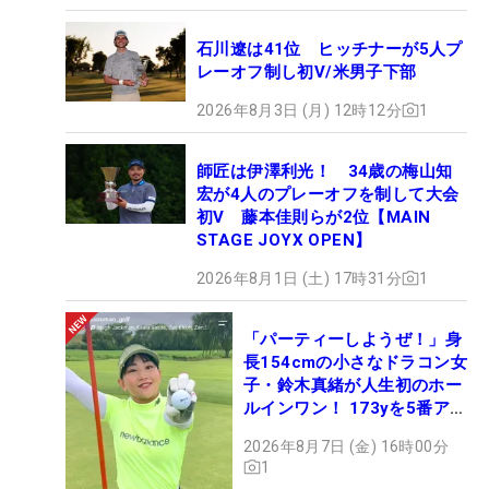
石川遼は41位 ヒッチナーが5人プ
レーオフ制し初V/米男子下部
2026年8月3日 (月) 12時12分
1
師匠は伊澤利光！ 34歳の梅山知
宏が4人のプレーオフを制して大会
初V 藤本佳則らが2位【MAIN
STAGE JOYX OPEN】
2026年8月1日 (土) 17時31分
1
「パーティーしようぜ！」身
長154cmの小さなドラコン女
子・鈴木真緒が人生初のホー
ルインワン！ 173yを5番アイ
アンで会心のショット
2026年8月7日 (金) 16時00分
1