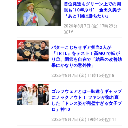
首位発進もグリーン上での開
眼も“10年ぶり” 金田久美子
「あと1回は勝ちたい」
2026年8月7日 (金) 17時29分
19
パターこじらせギア担当2人が
『TRTL』をテスト！高MOIで転が
り◎、調節も自在で「結果の改善効
果にかなりの意外性」
2026年8月7日 (金) 11時15分
18
ゴルフウェアとは一味違うギャップ
にノックアウト！ ファンが惚れ直
した「ドレス姿が完璧すぎる女子プ
ロ」神10
2026年8月7日 (金) 19時45分
111