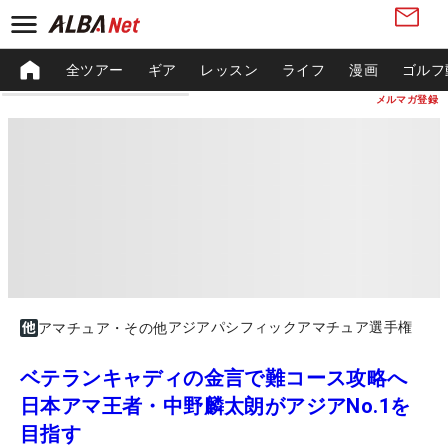
全ツアー
ギア
レッスン
ライフ
漫画
ゴルフ
メルマガ登録
アジアパシフィックアマチュア選手権
アマチュア・その他
ベテランキャディの金言で難コース攻略へ
日本アマ王者・中野麟太朗がアジアNo.1を
目指す