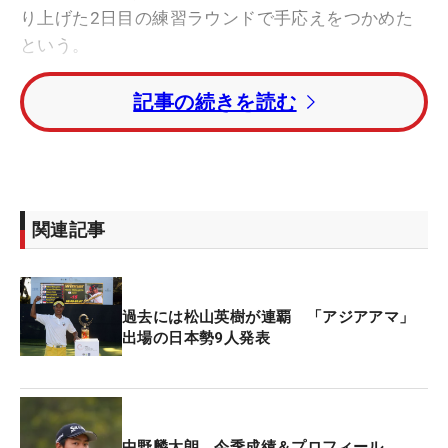
り上げた2日目の練習ラウンドで手応えをつかめた
という。
記事の続きを読む
昨日までは「自分の番手と落とす場所の検討がつか
なかった」が、「キャディさんがこうやったらいい
よと教えてくれて、実際に打てたときはピンに寄り
ました。キャディさんさまさまです」と、今日から
中野のバッグを担ぐキャディのアドバイスがハマっ
関連記事
た。
「前回ここで開催されたときも担いでたそうです。
過去には松山英樹が連覇 「アジアアマ」
詳しくは聞けませんでしたが、35年くらいPGAと
出場の日本勢9人発表
LPGAで担いだ経験がある」という、コースを、そ
して世界を知るキャディだったのだ。中野が練習ラ
ウンドで、ショット毎に長くコミュニケーションを
とっていたことも頷ける。
中野麟太朗 今季成績＆プロフィール