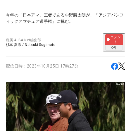
今年の「日本アマ」王者である中野麟太朗が、「アジアパシフ
ィックアマチュア選手権」に挑む。
コメン
所属
ALBA Net編集部
ト
杉本 夏希
/
Natsuki Sugimoto
0
件
配信日時：
2023年10月25日 17時27分