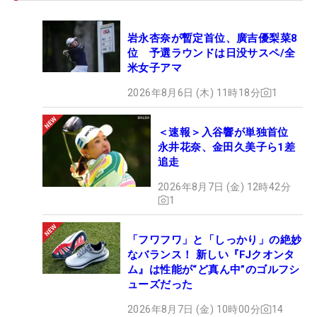
岩永杏奈が暫定首位、廣吉優梨菜8
位 予選ラウンドは日没サスペ/全
米女子アマ
2026年8月6日 (木) 11時18分
1
＜速報＞入谷響が単独首位
永井花奈、金田久美子ら1差
追走
2026年8月7日 (金) 12時42分
1
「フワフワ」と「しっかり」の絶妙
なバランス！ 新しい『FJクオンタ
ム』は性能が“ど真ん中”のゴルフシ
ューズだった
2026年8月7日 (金) 10時00分
14