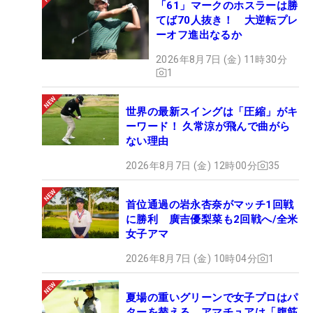
「61」マークのホスラーは勝
てば70人抜き！ 大逆転プレ
ーオフ進出なるか
2026年8月7日 (金) 11時30分
1
世界の最新スイングは「圧縮」がキ
ーワード！ 久常涼が飛んで曲がら
ない理由
2026年8月7日 (金) 12時00分
35
首位通過の岩永杏奈がマッチ1回戦
に勝利 廣吉優梨菜も2回戦へ/全米
女子アマ
2026年8月7日 (金) 10時04分
1
夏場の重いグリーンで女子プロはパ
ターを替える アマチュアは「腹筋