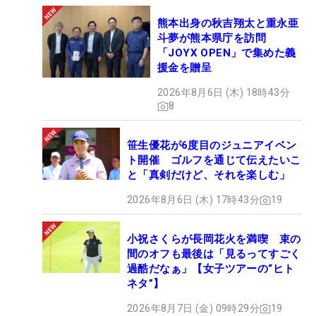
熊本出身の秋吉翔太と重永亜
斗夢が熊本県庁を訪問
「JOYX OPEN」で集めた義
援金を贈呈
2026年8月6日 (木) 18時43分
8
笹生優花が6度目のジュニアイベン
ト開催 ゴルフを通じて伝えたいこ
と「真剣だけど、それを楽しむ」
2026年8月6日 (木) 17時43分
19
小祝さくらが長岡花火を満喫 束の
間のオフも最後は「見るってすごく
過酷だなぁ」【女子ツアーの“ヒト
ネタ”】
2026年8月7日 (金) 09時29分
19