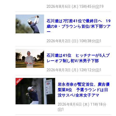
2026年8月6日 (木) 15時45分
19
石川遼は7打差41位で最終日ヘ 19
歳のB・ブラウンら首位/米下部ツア
ー
2026年8月2日 (日) 10時38分
1
石川遼は41位 ヒッチナーが5人プ
レーオフ制し初V/米男子下部
2026年8月3日 (月) 12時12分
1
岩永杏奈が暫定首位、廣吉優
梨菜8位 予選ラウンドは日
没サスペ/全米女子アマ
2026年8月6日 (木) 11時18分
1