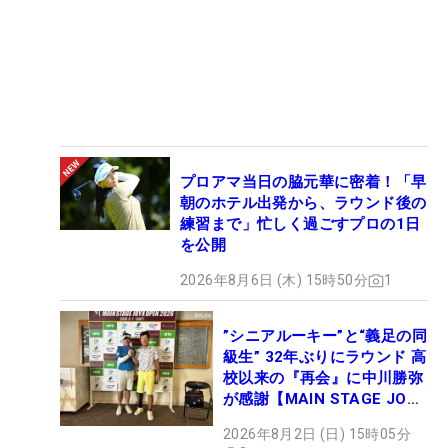
プロアマ当日の脇元華に密着！「早
朝のホテル出発から、ラウンド後の
練習まで」忙しく過ごすプロの1日
を公開
2026年8月6日 (木) 15時50分
1
”シニアルーキー”と“義足の同
級生” 32年ぶりにラウンド 高
校以来の『再会』に中川勝弥
が感謝【MAIN STAGE JOYX
OPEN】
2026年8月2日 (日) 15時05分