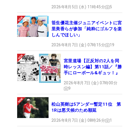
2026年8月5日 (水) 11時45分
5
笹生優花主催ジュニアイベントに宮
里美香らが参加「純粋にゴルフを楽
しんでほしい」
2026年8月7日 (金) 07時15分
19
宮里道場【正反対の2人を同
時レッスン編】第11話／『勝
手にローボール&ギュッ！』
2026年8月7日 (金) 07時00分
9
松山英樹は5アンダー暫定11位 第
1Rは悪天候のため順延
2026年8月7日 (金) 08時26分
1