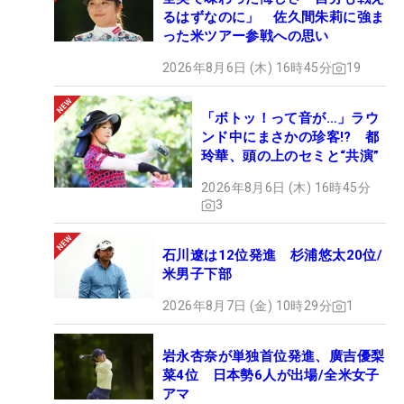
るはずなのに」 佐久間朱莉に強ま
った米ツアー参戦への思い
2026年8月6日 (木) 16時45分
19
「ボトッ！って音が…」ラウ
ンド中にまさかの珍客!? 都
玲華、頭の上のセミと“共演”
2026年8月6日 (木) 16時45分
3
石川遼は12位発進 杉浦悠太20位/
米男子下部
2026年8月7日 (金) 10時29分
1
岩永杏奈が単独首位発進、廣吉優梨
菜4位 日本勢6人が出場/全米女子
アマ