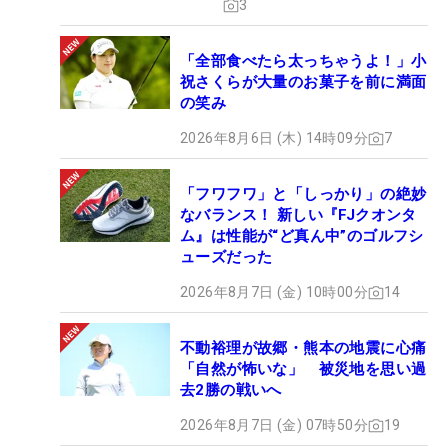
3
「全部食べたら太っちゃうよ！」小
祝さくらが大量のお菓子を前に満面
の笑み
2026年8月6日 (木) 14時09分
7
「フワフワ」と「しっかり」の絶妙
なバランス！ 新しい『FJクオンタ
ム』は性能が“ど真ん中”のゴルフシ
ューズだった
2026年8月7日 (金) 10時00分
14
不動裕理が故郷・熊本の地震に心痛
「自然が怖いな」 被災地を思い過
去2勝の戦いへ
2026年8月7日 (金) 07時50分
19