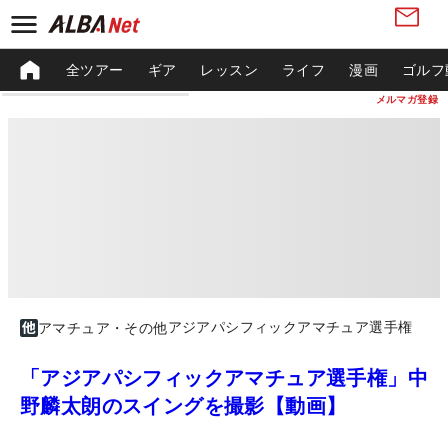
全ツアー
ギア
レッスン
ライフ
漫画
ゴルフ
メルマガ登録
アジアパシフィックアマチュア選手権
アマチュア・その他
「アジアパシフィックアマチュア選手権」中
野麟太朗のスイングを撮影【動画】