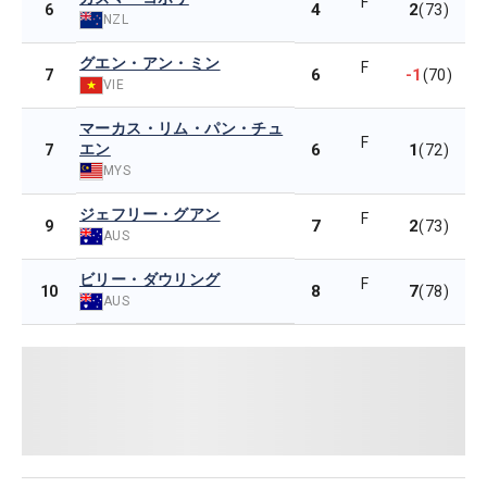
F
4
2
6
(73)
NZL
グエン・アン・ミン
F
6
-1
7
(70)
VIE
マーカス・リム・パン・チュ
F
エン
6
1
7
(72)
MYS
ジェフリー・グアン
F
7
2
9
(73)
AUS
ビリー・ダウリング
F
8
7
10
(78)
AUS