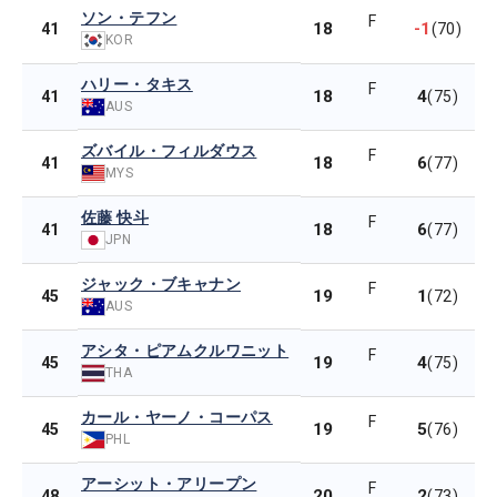
ソン・テフン
F
18
-1
41
(70)
KOR
ハリー・タキス
F
18
4
41
(75)
AUS
ズバイル・フィルダウス
F
18
6
41
(77)
MYS
佐藤 快斗
F
18
6
41
(77)
JPN
ジャック・ブキャナン
F
19
1
45
(72)
AUS
アシタ・ピアムクルワニット
F
19
4
45
(75)
THA
カール・ヤーノ・コーパス
F
19
5
45
(76)
PHL
アーシット・アリープン
F
20
2
48
(73)