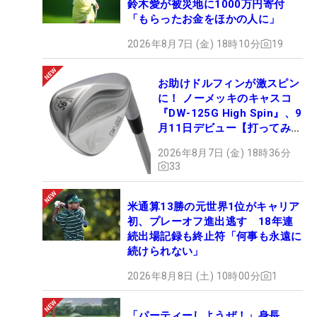
鈴木愛が被災地に1000万円寄付
「もらったお金をほかの人に」
2026年8月7日 (金) 18時10分
19
お助けドルフィンが激スピン
に！ ノーメッキのキャスコ
『DW-125G High Spin』、9
月11日デビュー【打ってみ
た】
2026年8月7日 (金) 18時36分
33
米通算13勝の元世界1位がキャリア
初、プレーオフ進出逃す 18年連
続出場記録も終止符「何事も永遠に
続けられない」
2026年8月8日 (土) 10時00分
1
「パーティーしようぜ！」身長