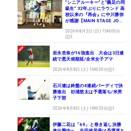
”シニアルーキー”と“義足の同
級生” 32年ぶりにラウンド 高
校以来の『再会』に中川勝弥
が感謝【MAIN STAGE JOYX
OPEN】
2026年8月2日 (日) 15時05分
3
岩永杏奈が16強進出 大会は3日連
続で悪天候順延/全米女子アマ
2026年8月8日 (土) 10時20分
1
石川遼は終盤の4連続バーディで決
勝進出 杉浦悠太は予選落ち/米男
子下部
2026年8月8日 (土) 10時33分
1
伊藤二花は「69」と巻き返し決勝
進出圏内へ 谷田侑里香は予選落ち