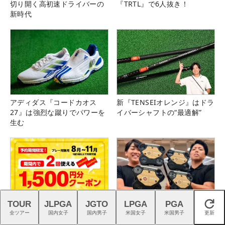
切り開く高初速ドライバーの
『TRTL』で6人抜き！
新時代
アディダス『コードカオス
新『TENSEIオレンジ』はドラ
27』は強烈な蹴りでパワーを
イバーシャフトの“最適解”
生む
TOUR
JLPGA
JGTO
LPGA
PGA
閉じる
4日間限定配布！11月までの
パターこじらせ記者が
全ツアー
国内女子
国内男子
米国女子
米国男子
更新
プレーに2回使える1,500円分
「TRTL」で大改善