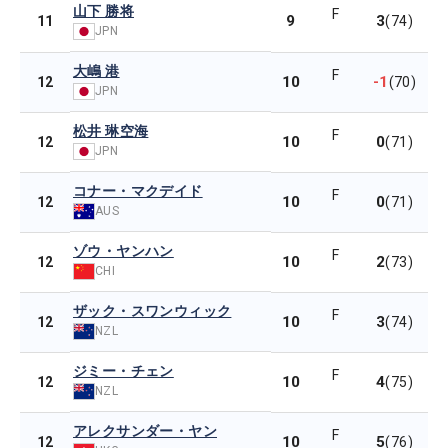
山下 勝将
F
9
3
11
(74)
JPN
大嶋 港
F
10
-1
12
(70)
JPN
松井 琳空海
F
10
0
12
(71)
JPN
コナー・マクデイド
F
10
0
12
(71)
AUS
ゾウ・ヤンハン
F
10
2
12
(73)
CHI
ザック・スワンウィック
F
10
3
12
(74)
NZL
ジミー・チェン
F
10
4
12
(75)
NZL
アレクサンダー・ヤン
F
10
5
12
(76)