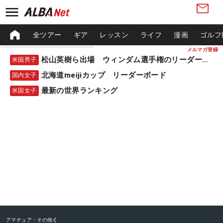
全ツアー
ギア
レッスン
ライフ
漫画
ゴルフ
メルマガ登録
松山英樹ら出場 ウィンダム選手権のリーダーボード
米国男子
北海道meijiカップ リーダーボード
国内女子
最新の世界ランキング
米国女子
アマチュア・その他