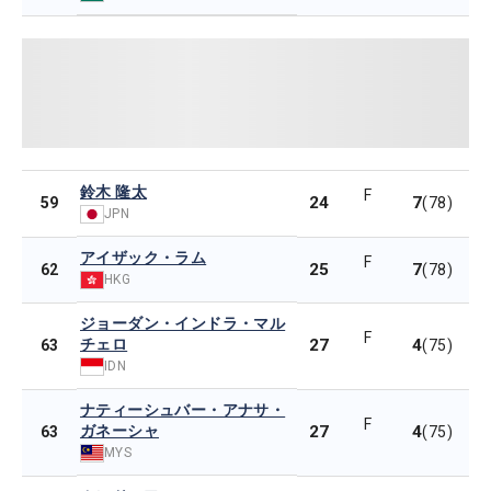
鈴木 隆太
F
24
7
59
(78)
JPN
アイザック・ラム
F
25
7
62
(78)
HKG
ジョーダン・インドラ・マル
F
チェロ
27
4
63
(75)
IDN
ナティーシュバー・アナサ・
F
ガネーシャ
27
4
63
(75)
MYS