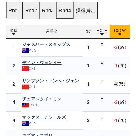
Rnd1
Rnd2
Rnd3
Rnd4
獲得賞金
順位
HOLE
TODAY
選手名
SC
ジャスパー・スタッブス
F
1
-2
1
(69)
AUS
ディン・ウェンイー
F
1
-1
2
(70)
CHI
サンプソン・ユンヘ・ジェン
F
1
4
2
(75)
CHI
チュアンタイ・リン
F
2
-2
4
(69)
TWN
マックス・チャールズ
F
2
-1
4
(70)
AUS
カズマ・コボリ