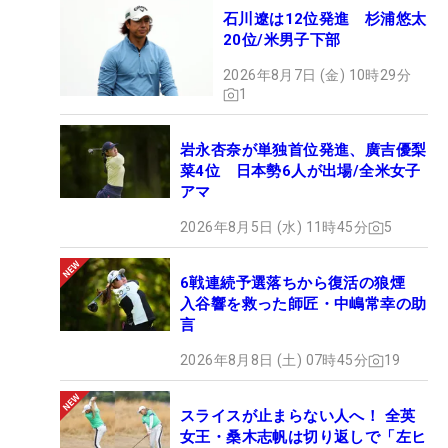
石川遼は12位発進 杉浦悠太
20位/米男子下部
2026年8月7日 (金) 10時29分
1
岩永杏奈が単独首位発進、廣吉優梨
菜4位 日本勢6人が出場/全米女子
アマ
2026年8月5日 (水) 11時45分
5
6戦連続予選落ちから復活の狼煙
入谷響を救った師匠・中嶋常幸の助
言
2026年8月8日 (土) 07時45分
19
スライスが止まらない人へ！ 全英
女王・桑木志帆は切り返しで「左ヒ