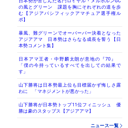
日本勢が苦しんだ名門ロイヤル・メルボルンGC
の風とグリーン 課題を胸にそれぞれの道を歩
む【アジアパシフィックアマチュア選手権ル
ポ】
暴風、難グリーンでオーバーパー決着となった
アジアアマ 日本勢はさらなる成長を誓う【日
本勢コメント集】
日本アマ王者・中野麟太朗が意地の『70』
「僕の今持っているすべてを出しての結果で
す」
山下勝将は日本勢最上位も目標届かず悔しさ露
わに 「マネジメントが悪かった」
山下勝将が日本勢トップ11位フィニッシュ 優
勝は豪のスタッブス【アジアアマ】
ニュース一覧