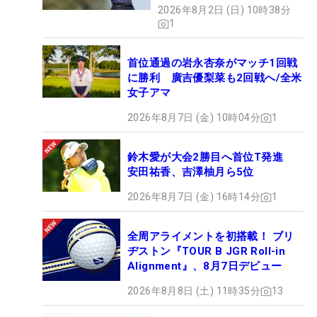
2026年8月2日 (日) 10時38分
1
首位通過の岩永杏奈がマッチ1回戦
に勝利 廣吉優梨菜も2回戦へ/全米
女子アマ
2026年8月7日 (金) 10時04分
1
鈴木愛が大会2勝目へ首位T発進
安田祐香、吉澤柚月ら5位
2026年8月7日 (金) 16時14分
1
全周アライメントを初搭載！ ブリ
ヂストン『TOUR B JGR Roll-in
Alignment』、8月7日デビュー
2026年8月8日 (土) 11時35分
13