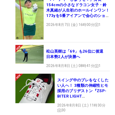
154cmの小さなドラコン女子・鈴
木真緒が人生初のホールインワン！
173yを5番アイアンで会心のショッ
ト
2026年8月7日 (金) 16時00分
1
松山英樹は「69」も26位に後退
日本勢2人が決勝へ
2026年8月8日 (土) 08時41分
1
スイング中のブレをなくした
い人へ！ 3種類の伸縮性ヒモ
採用のブリヂストン『ZSP-
BITER LIGHT
MAGICLACE』、8月8日デビ
2026年8月8日 (土) 11時30分
ュー
30