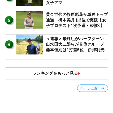
女子アマ
黄金世代の杉原彩花が単独トップ
5
通過 橋本美月も2位で突破【女
子プロテスト1次予選・E地区】
＜速報＞最終組がハーフターン
6
出水田大二郎らが首位グループ
藤本佳則は1打差5位 伊澤利光
は52位タイ【MAIN STAGE
JOYX OPEN】
ランキングをもっと見る
ページ上部へ