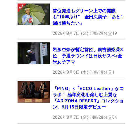
首位発進もグリーン上での開眼
も“10年ぶり” 金田久美子「あと1
回は勝ちたい」
2026年8月7日 (金) 17時29分
19
岩永杏奈が暫定首位、廣吉優梨菜8
位 予選ラウンドは日没サスペ/全
米女子アマ
2026年8月6日 (木) 11時18分
1
「PING」×「ECCO Leather」がコ
ラボ！ 経年変化を楽しむ上質な
『ARIZONA DESERT』コレクショ
ン、9月15日限定デビュー
2026年8月7日 (金) 14時28分
64