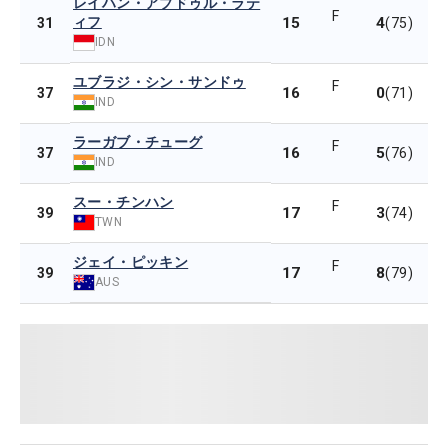
レイハン・アブドゥル・ラテ
F
ィフ
15
4
31
(75)
IDN
ユブラジ・シン・サンドゥ
F
16
0
37
(71)
IND
ラーガブ・チューグ
F
16
5
37
(76)
IND
スー・チンハン
F
17
3
39
(74)
TWN
ジェイ・ピッキン
F
17
8
39
(79)
AUS