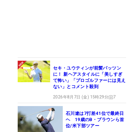
セキ・ユウティンが前髪パッツン
に！ 新ヘアスタイルに「美しすぎ
て怖い」「プロゴルファーには見え
ない」とコメント殺到
2026年8月7日 (金) 15時29分
7
石川遼は7打差41位で最終日
ヘ 19歳のB・ブラウンら首
位/米下部ツアー