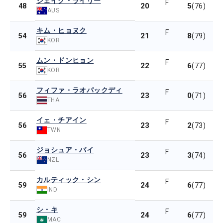
ジェイク・ライリー
F
20
5
48
(76)
AUS
キム・ヒョヌク
F
21
8
54
(79)
KOR
ムン・ドンヒョン
F
22
6
55
(77)
KOR
フィファ・ラオパックディ
F
23
0
56
(71)
THA
イェ・チアイン
F
23
2
56
(73)
TWN
ジョシュア・バイ
F
23
3
56
(74)
NZL
カルティック・シン
F
24
6
59
(77)
IND
シ・キ
F
24
6
59
(77)
MAC