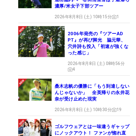
濃厚/米女子下部ツアー
2026年8月8日 (土) 10時15分
1
2006年発売の『ツアーAD
PT』が再び脚光 脇元華、
穴井詩も投入「初速が強くな
った感じ」
2026年8月8日 (土) 08時56分
4
桑木志帆の優勝に「もう到達しない
んじゃないか」 全英帰りの永井花
奈が受け止めた現実
2026年8月8日 (土) 10時30分
19
ゴルフウェアとは一味違うギャップ
にノックアウト！ ファンが惚れ直