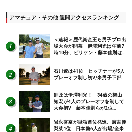
アマチュア・その他 週間アクセスランキング
＜速報＞歴代賞金王ら男子プロ出
1
場大会が開幕 伊澤利光は午前7
時40分、ビリケン・藤本佳則は
午前9時30分にティオフ【MAIN
STAGE JOYX OPEN】
石川遼は41位 ヒッチナーが5人
2
プレーオフ制し初V/米男子下部
師匠は伊澤利光！ 34歳の梅山
3
知宏が4人のプレーオフを制して
大会初V 藤本佳則らが2位
【MAIN STAGE JOYX OPEN】
岩永杏奈が単独首位発進、廣吉優
4
梨菜4位 日本勢6人が出場/全米