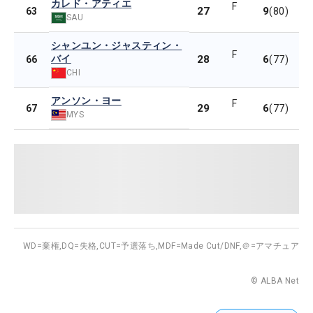
カレド・アティエ
F
27
9
63
(80)
SAU
シャンユン・ジャスティン・
F
バイ
28
6
66
(77)
CHI
アンソン・ヨー
F
29
6
67
(77)
MYS
WD=棄権,
DQ=失格,
CUT=予選落ち,
MDF=Made Cut/DNF,
＠=アマチュア
© ALBA Net