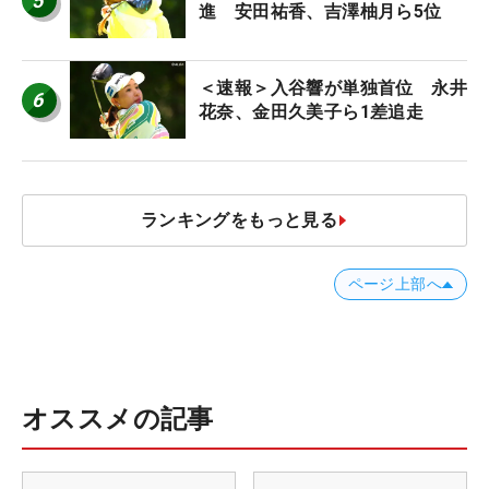
5
進 安田祐香、吉澤柚月ら5位
＜速報＞入谷響が単独首位 永井
6
花奈、金田久美子ら1差追走
ランキングをもっと見る
ページ上部へ
オススメの記事