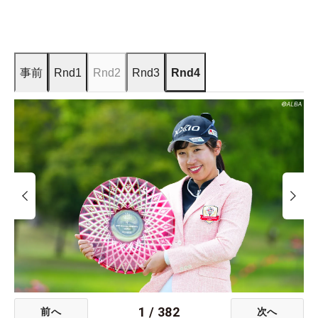
事前
Rnd1
Rnd2
Rnd3
Rnd4
1
/
382
前へ
次へ