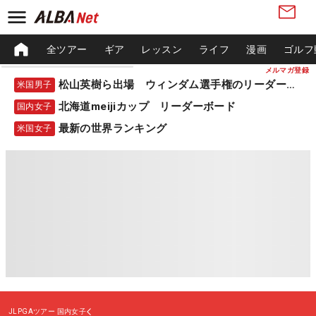
全ツアー
ギア
レッスン
ライフ
漫画
ゴルフ
メルマガ登録
松山英樹ら出場 ウィンダム選手権のリーダーボード
米国男子
北海道meijiカップ リーダーボード
国内女子
最新の世界ランキング
米国女子
JLPGAツアー
国内女子