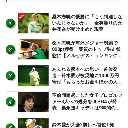
桑木志帆の優勝に「もう到達しな
1
いんじゃないか」 全英帰りの永
井花奈が受け止めた現実
桑木志帆が海外メジャー制覇で
2
800pt獲得 実質のトップ独走状
態に【メルセデス・ランキング番
外編】
あふれる熊本への思い 首位発
3
進・鈴木愛が被災地に1000万円
寄付「もらったお金をほかの人
に」
不倫問題起こした女子プロゴルフ
4
ァー3人への処分をJLPGAが発
表 栗永遼キャディは9年間の立
ち入り禁止
鈴木愛が大会2勝目へ首位T発