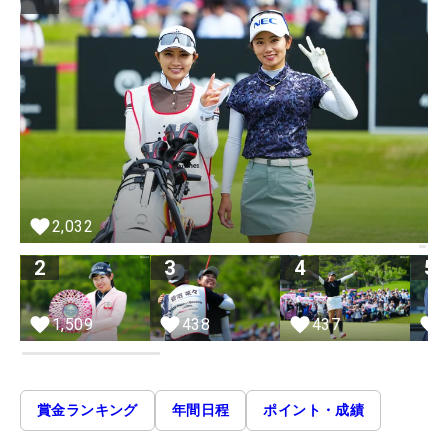
2,032
2
3
4
5
1,509
438
437
賞金ランキング
年間日程
ポイント・成績