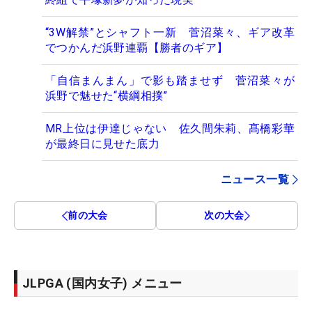
“3W解禁”とシャフト一新 菅沼菜々、ギア改革
でつかんだ浜野連覇【勝者のギア】
「自信まんまん」で影も踏ませず 菅沼菜々が
浜野で魅せた“横綱相撲”
MR上位は伊達じゃない 佐久間朱莉、髙橋彩華
が最終日に見せた底力
ニュース一覧
前の大会
次の大会
JLPGA (国内女子) メニュー