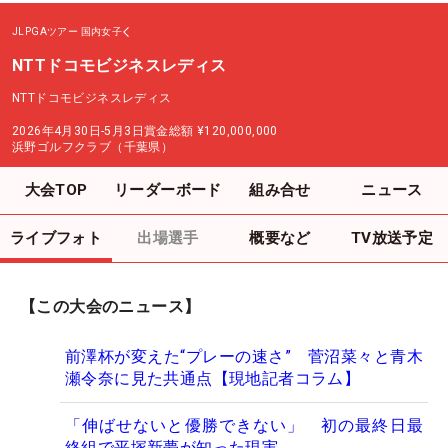
JLPGAツアー
国内女子
NTTドコモビジネスレディス
NTTドコモビジネスレディス
2026年4月30日-5月3日
賞金総額
¥120,000,000
浜野ゴルフクラブ（千葉県）
大会TOP
リーダーボード
組み合せ
ニュース
ライブフォト
出場選手
概要など
TV放送予定
【この大会のニュース】
前澤杯が変えた“プレーの速さ” 菅沼菜々と青木
瀬令奈に見た共通点【現地記者コラム】
「伸ばせないと優勝できない」 初の最終日最
終組で平塚新夢が知った現実