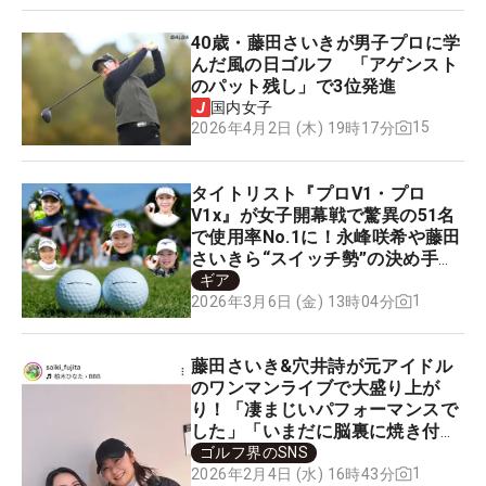
40歳・藤田さいきが男子プロに学
んだ風の日ゴルフ 「アゲンスト
のパット残し」で3位発進
国内女子
15
2026年4月2日 (木) 19時17分
タイトリスト『プロV1・プロ
V1x』が女子開幕戦で驚異の51名
で使用率No.1に！永峰咲希や藤田
さいきら“スイッチ勢”の決め手と
は？
ギア
1
2026年3月6日 (金) 13時04分
藤田さいき&穴井詩が元アイドル
のワンマンライブで大盛り上が
り！「凄まじいパフォーマンスで
した」「いまだに脳裏に焼き付い
ています」
ゴルフ界のSNS
1
2026年2月4日 (水) 16時43分