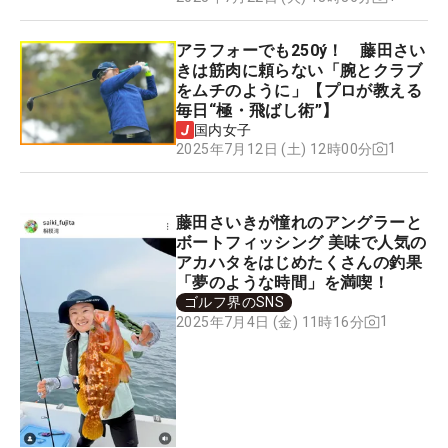
アラフォーでも250ý！ 藤田さい
きは筋肉に頼らない「腕とクラブ
をムチのように」【プロが教える
毎日“極・飛ばし術”】
国内女子
1
2025年7月12日 (土) 12時00分
藤田さいきが憧れのアングラーと
ボートフィッシング 美味で人気の
アカハタをはじめたくさんの釣果
「夢のような時間」を満喫！
ゴルフ界のSNS
1
2025年7月4日 (金) 11時16分