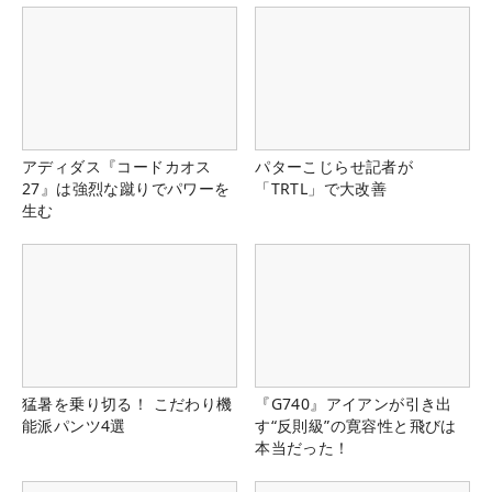
アディダス『コードカオス
パターこじらせ記者が
27』は強烈な蹴りでパワーを
「TRTL」で大改善
生む
猛暑を乗り切る！ こだわり機
『G740』アイアンが引き出
能派パンツ4選
す“反則級”の寛容性と飛びは
本当だった！