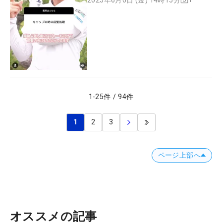
1
-
25
件
/
94
件
1
2
3
ページ上部へ
オススメの記事