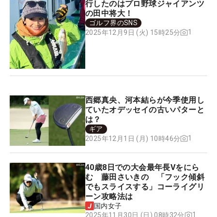
行したのはプロ野球ジャイアンツ
の田中将大！
ゴルフ界のSNS
1
2025年12月9日 (火) 15時25分
西郷真央、河本結らが今季使用し
ていたオデッセイの古いパターと
は？
ギア
1
2025年12月1日 (月) 10時46分
40歳8日での大会最年長Vをにら
む 藤田さいきの 「フック傾斜
でもスライスする」コーライグリ
ーン攻略法は
国内女子
1
2025年11月30日 (日) 08時32分