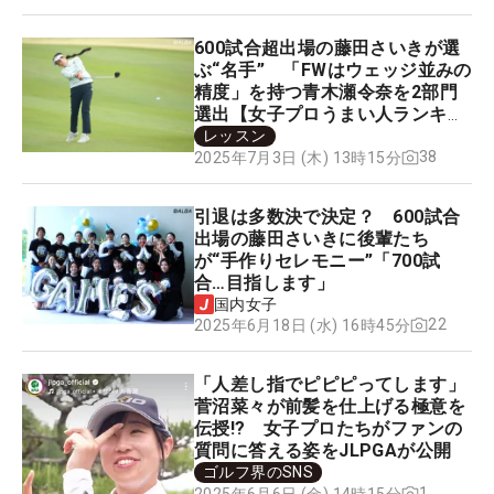
600試合超出場の藤田さいきが選
ぶ“名手” 「FWはウェッジ並みの
精度」を持つ青木瀬令奈を2部門
選出【女子プロうまい人ランキン
グ】
レッスン
38
2025年7月3日 (木) 13時15分
引退は多数決で決定？ 600試合
出場の藤田さいきに後輩たち
が“手作りセレモニー”「700試
合…目指します」
国内女子
22
2025年6月18日 (水) 16時45分
「人差し指でピピピってします」
菅沼菜々が前髪を仕上げる極意を
伝授!? 女子プロたちがファンの
質問に答える姿をJLPGAが公開
ゴルフ界のSNS
1
2025年6月6日 (金) 14時15分