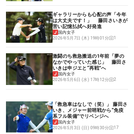
ギャラリーからも心配の声「今年
は大丈夫です！」 藤田さいきが
苦い記憶払拭へ好発進
国内女子
1
2026年5月7日 (木) 19時01分
激闘のち救急搬送の1年前「夢の
なかでやっていた感じ」 藤田さ
いきは申ジエと“再戦”へ
国内女子
2
2026年5月6日 (水) 17時12分
「救急車はなしで（笑）」 藤田さ
いき、メジャー前哨戦から“免疫
系フル装備”でリベンジへ
国内女子
17
2026年5月3日 (日) 09時30分