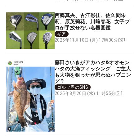
西郷真央、古江彩佳、佐久間朱
莉、原英莉花、川﨑春花…女子プ
ロが手放せない名器図鑑
ギア
1
2025年11月10日 (月) 17時00分
藤田さいきがアカハタ&オオモン
ハタの大漁フィッシング ご主人
も大物を狙ったが思わぬハプニン
グ？
ゴルフ界のSNS
1
2025年8月20日 (水) 11時55分