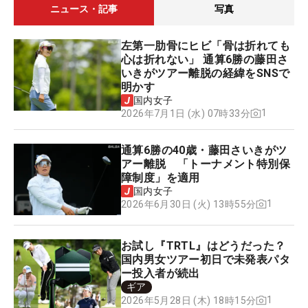
ニュース・記事
写真
左第一肋骨にヒビ「骨は折れても
心は折れない」 通算6勝の藤田さ
いきがツアー離脱の経緯をSNSで
明かす
国内女子
1
2026年7月1日 (水) 07時33分
通算6勝の40歳・藤田さいきがツ
アー離脱 「トーナメント特別保
障制度」を適用
国内女子
1
2026年6月30日 (火) 13時55分
お試し『TRTL』はどうだった？
国内男女ツアー初日で未発表パタ
ー投入者が続出
ギア
1
2026年5月28日 (木) 18時15分