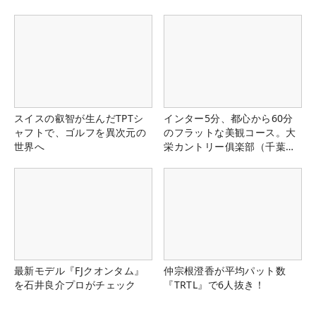
スイスの叡智が生んだTPTシ
インター5分、都心から60分
ャフトで、ゴルフを異次元の
のフラットな美観コース。大
世界へ
栄カントリー俱楽部（千葉
県）
最新モデル『FJクオンタム』
仲宗根澄香が平均パット数
を石井良介プロがチェック
『TRTL』で6人抜き！