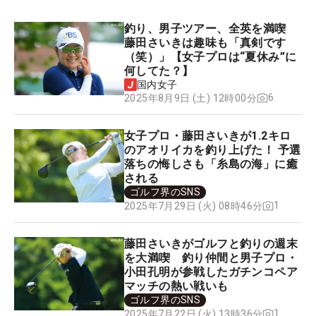
釣り、男子ツアー、全英を満喫
藤田さいきは趣味も「真剣です
（笑）」【女子プロは“夏休み”に
何してた？】
国内女子
6
2025年8月9日 (土) 12時00分
女子プロ・藤田さいきが1.2キロ
のアオリイカを釣り上げた！ 予選
落ちの悔しさも「糸島の海」に癒
される
ゴルフ界のSNS
1
2025年7月29日 (火) 08時46分
藤田さいきがゴルフと釣りの週末
を大満喫 釣り仲間と男子プロ・
小田孔明が参戦したガチンコペア
マッチの熱い戦いも
ゴルフ界のSNS
1
2025年7月22日 (火) 13時36分