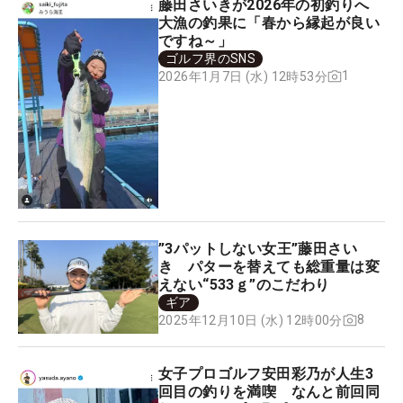
藤田さいきが2026年の初釣りへ
大漁の釣果に「春から縁起が良い
ですね～」
ゴルフ界のSNS
1
2026年1月7日 (水) 12時53分
”3パットしない女王”藤田さい
き パターを替えても総重量は変
えない“533ｇ”のこだわり
ギア
8
2025年12月10日 (水) 12時00分
女子プロゴルフ安田彩乃が人生3
回目の釣りを満喫 なんと前回同