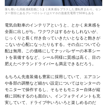
落ち着いた高級感&質感にうまく未来感をプラスした運転席まわり。セン
ター部分にあるグレーのトレイはスマホの急速充電用で50Wもある
電気自動車のインテリアというと、とかく未来感を
全面に出しがち。ワクワクはするかもしれないが、
じっくりと長く付き合っていきたいとなると飽きが
こないか心配になったりもする。その点について心
配は無用。この価格にしてナッパレザーの本革シー
トを装備するなど、シール同様に質感は高く、目の
肥えたベテランドライバーも満足できるだろう。
もちろん先進装備も豊富に採用していて、エアコン
や各部の調整など細かい設定についてはセンターの
モニターで操作するし、そもそもモニター自体が縦
横に回転するのも面白い。インフォテイメントも充
実していて、ドライブ中いろいろと楽しめるのだ