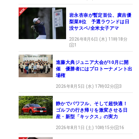
岩永杏奈が暫定首位、廣吉優
梨菜8位 予選ラウンドは日
没サスペ/全米女子アマ
2026年8月6日 (木) 11時18分
1
進藤大典ジュニア大会が10月に開
催 優勝者にはプロトーナメント出
場権
2026年8月5日 (水) 17時02分
3
静かでパワフル、そして超快適！
ゴルフの行き帰りを激変させる日
産・新型「キックス」の実力
2026年8月1日 (土) 10時15分
16