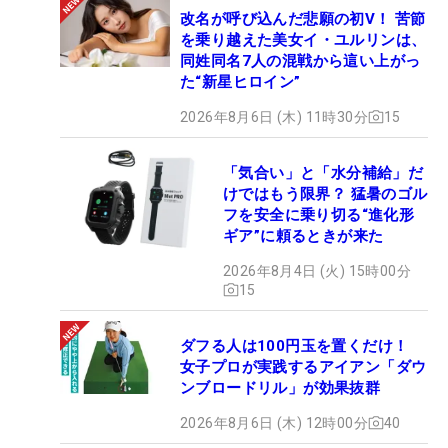
改名が呼び込んだ悲願の初V！ 苦節
を乗り越えた美女イ・ユルリンは、
同姓同名7人の混戦から這い上がっ
た“新星ヒロイン”
2026年8月6日 (木) 11時30分
15
「気合い」と「水分補給」だ
けではもう限界？ 猛暑のゴル
フを安全に乗り切る“進化形
ギア”に頼るときが来た
2026年8月4日 (火) 15時00分
15
ダフる人は100円玉を置くだけ！
女子プロが実践するアイアン「ダウ
ンブロードリル」が効果抜群
2026年8月6日 (木) 12時00分
40