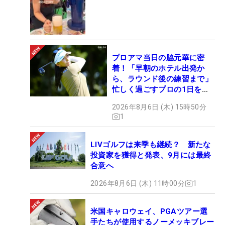
プロアマ当日の脇元華に密
着！「早朝のホテル出発か
ら、ラウンド後の練習まで」
忙しく過ごすプロの1日を公
開
2026年8月6日 (木) 15時50分
1
LIVゴルフは来季も継続？ 新たな
投資家を獲得と発表、9月には最終
合意へ
2026年8月6日 (木) 11時00分
1
米国キャロウェイ、PGAツアー選
手たちが使用するノーメッキブレー