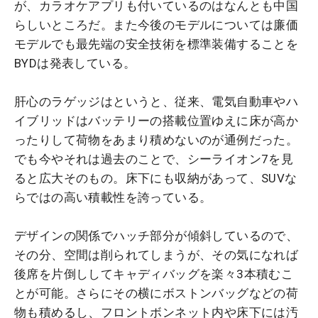
が、カラオケアプリも付いているのはなんとも中国
らしいところだ。また今後のモデルについては廉価
モデルでも最先端の安全技術を標準装備することを
BYDは発表している。
肝心のラゲッジはというと、従来、電気自動車やハ
イブリッドはバッテリーの搭載位置ゆえに床が高か
ったりして荷物をあまり積めないのが通例だった。
でも今やそれは過去のことで、シーライオン7を見
ると広大そのもの。床下にも収納があって、SUVな
らではの高い積載性を誇っている。
デザインの関係でハッチ部分が傾斜しているので、
その分、空間は削られてしまうが、その気になれば
後席を片倒ししてキャディバッグを楽々3本積むこ
とが可能。さらにその横にボストンバッグなどの荷
物も積めるし、フロントボンネット内や床下には汚