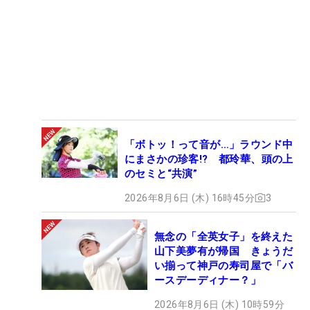
「ボトッ！って音が…」ラウンド中
にまさかの珍客!? 都玲華、頭の上
のセミと“共演”
2026年8月6日 (木) 16時45分
3
無念の「全英女子」を終えた
山下美夢有が帰国 きょうだ
い揃って神戸の寿司屋で「バ
ースデーディナー？」
2026年8月6日 (木) 10時59分