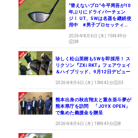
“替えないプロ”今平周吾が10
年ぶりにドライバーチェン
ジ！ UT、5Wは名器を継続使
用中 #男子プロセッティン
グ
2026年8月6日 (木) 15時49分
38
珍しく松山英樹も5Wを即採用！ ス
リクソン『ZXi RKT』フェアウェイ
＆ハイブリッド、9月12日デビュー
2026年8月6日 (木) 13時42分
33
熊本出身の秋吉翔太と重永亜斗夢が
熊本県庁を訪問 「JOYX OPEN」
で集めた義援金を贈呈
2026年8月6日 (木) 18時43分
8