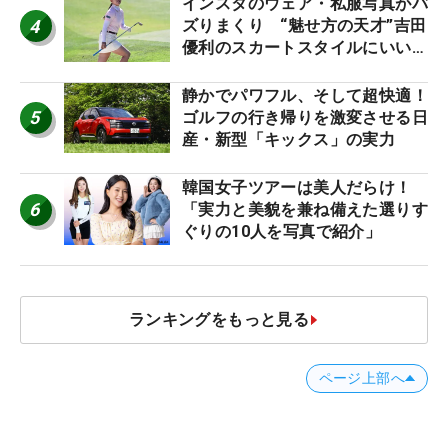
インスタのウェア・私服写真がバ
4
ズりまくり “魅せ方の天才”吉田
優利のスカートスタイルにいい
ね！【ファンが選ぶ神10】
静かでパワフル、そして超快適！
5
ゴルフの行き帰りを激変させる日
産・新型「キックス」の実力
韓国女子ツアーは美人だらけ！
6
「実力と美貌を兼ね備えた選りす
ぐりの10人を写真で紹介」
ランキングをもっと見る
ページ上部へ