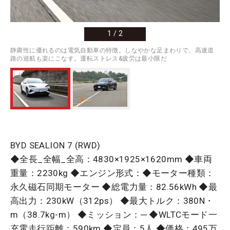
1
/
2
静粛性に優れるのは電気自動車の特徴。しなやかな足まわりで、高速道
路の巡航も楽にこなす。運転ストレス&疲労は最小限だ
BYD SEALION 7 (RWD)
◆全長_全幅_全高：4830×1925×1620mm ◆車両
重量：2230kg ◆エンジン形式：◆モーター種類：
永久磁石同期モーター ◆総電力量：82.56kWh ◆最
高出力：230kW（312ps） ◆最大トルク：380N・
m（38.7kg-m） ◆ミッション：─ ◆WLTCモード一
充電走行距離：590km ◆定員：5人 ◆価格：495万