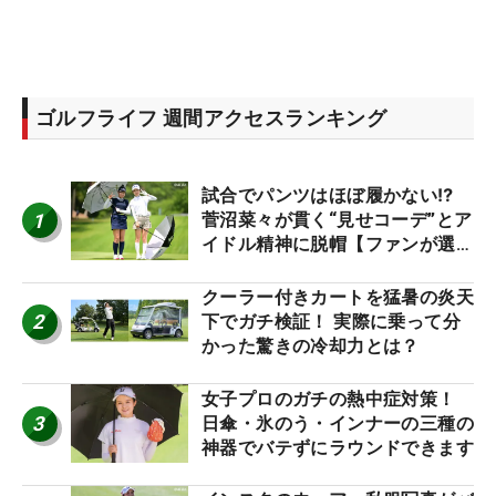
ゴルフライフ 週間アクセスランキング
試合でパンツはほぼ履かない⁉
1
菅沼菜々が貫く“見せコーデ”とア
イドル精神に脱帽【ファンが選ぶ
神10】
クーラー付きカートを猛暑の炎天
2
下でガチ検証！ 実際に乗って分
かった驚きの冷却力とは？
女子プロのガチの熱中症対策！
3
日傘・氷のう・インナーの三種の
神器でバテずにラウンドできます