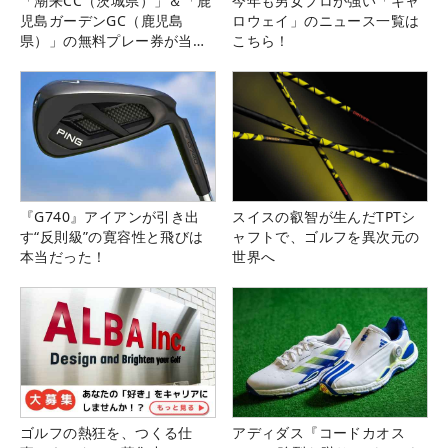
「潮来CC（茨城県）」＆「鹿
今年も男女プロが強い「キャ
児島ガーデンGC（鹿児島
ロウェイ」のニュース一覧は
県）」の無料プレー券が当た
こちら！
る！！
『G740』アイアンが引き出
スイスの叡智が生んだTPTシ
す“反則級”の寛容性と飛びは
ャフトで、ゴルフを異次元の
本当だった！
世界へ
ゴルフの熱狂を、つくる仕
アディダス『コードカオス