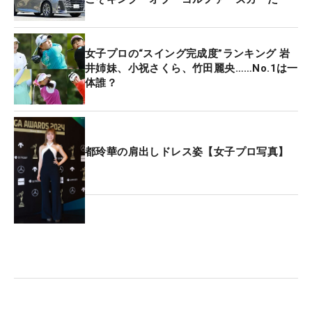
女子プロの“スイング完成度”ランキング 岩
井姉妹、小祝さくら、竹田麗央……No.1は一
体誰？
都玲華の肩出しドレス姿【女子プロ写真】