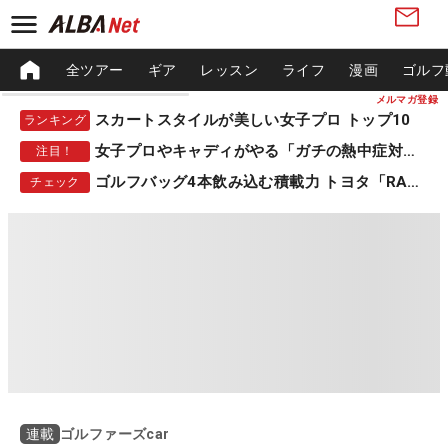
全ツアー
ギア
レッスン
ライフ
漫画
ゴルフ
メルマガ登録
スカートスタイルが美しい女子プロ トップ10
ランキング
女子プロやキャディがやる「ガチの熱中症対策」
注目！
ゴルフバッグ4本飲み込む積載力 トヨタ「RAV4」
チェック
ゴルファーズcar
連載