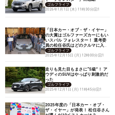
ゴルフライフ
1
2026年1月1日 (木) 11時30分
「日本カー・オブ・ザ・イヤー」
の大賞はゴルファーズカーにもい
いスバル フォレスター！ 選考委
員の松任谷氏はどのクルマに入れ
た!?
ゴルフライフ
1
2025年12月15日 (月) 12時00分
走りも見た目もまさに“S級”！ ア
ウディのSUVはやっぱり刺激的だ
った
ゴルフライフ
1
2025年12月1日 (月) 11時45分
2025年度の「日本カー・オブ・
ザ・イヤー」が発表！ 松任谷さん