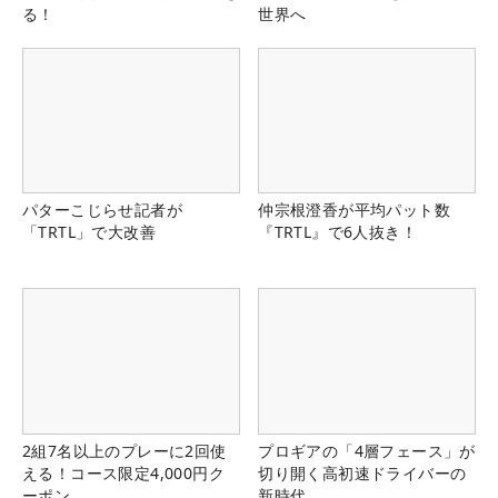
る！
世界へ
パターこじらせ記者が
仲宗根澄香が平均パット数
「TRTL」で大改善
『TRTL』で6人抜き！
2組7名以上のプレーに2回使
プロギアの「4層フェース」が
える！コース限定4,000円ク
切り開く高初速ドライバーの
ーポン
新時代