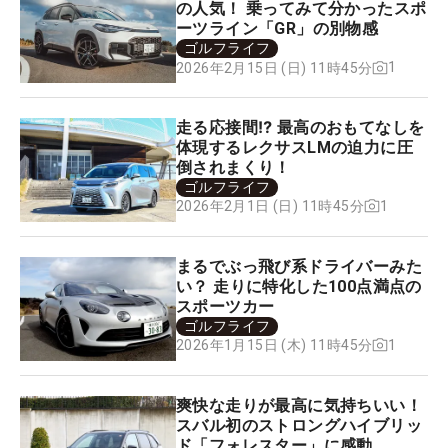
の人気！ 乗ってみて分かったスポ
ーツライン「GR」の別物感
ゴルフライフ
1
2026年2月15日 (日) 11時45分
走る応接間⁉ 最高のおもてなしを
体現するレクサスLMの迫力に圧
倒されまくり！
ゴルフライフ
1
2026年2月1日 (日) 11時45分
まるでぶっ飛び系ドライバーみた
い？ 走りに特化した100点満点の
スポーツカー
ゴルフライフ
1
2026年1月15日 (木) 11時45分
爽快な走りが最高に気持ちいい！
スバル初のストロングハイブリッ
ド「フォレスター」に感動