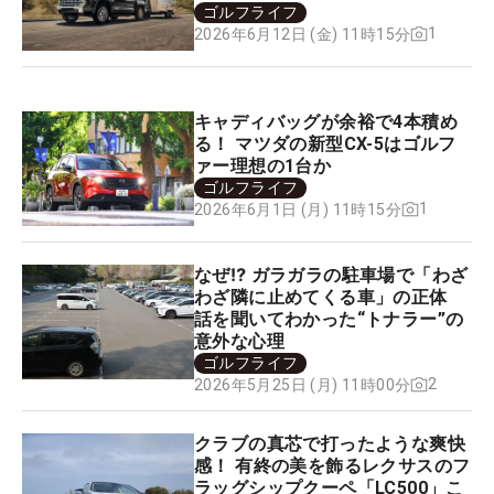
ゴルフライフ
1
2026年6月12日 (金) 11時15分
キャディバッグが余裕で4本積め
る！ マツダの新型CX-5はゴルフ
ァー理想の1台か
ゴルフライフ
1
2026年6月1日 (月) 11時15分
なぜ⁉ ガラガラの駐車場で「わざ
わざ隣に止めてくる車」の正体
話を聞いてわかった“トナラー”の
意外な心理
ゴルフライフ
2
2026年5月25日 (月) 11時00分
クラブの真芯で打ったような爽快
感！ 有終の美を飾るレクサスのフ
ラッグシップクーペ「LC500」こ