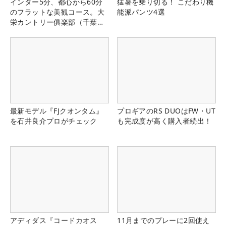
インター5分、都心から60分
猛暑を乗り切る！ こだわり機
のフラットな美観コース。大
能派パンツ4選
栄カントリー俱楽部（千葉
県）
最新モデル『FJクオンタム』
プロギアのRS DUOはFW・UT
を石井良介プロがチェック
も完成度が高く購入者続出！
アディダス『コードカオス
11月までのプレーに2回使え