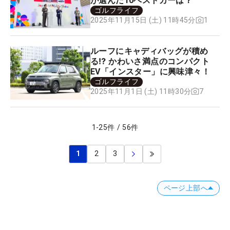
が選んだ10ベストカーは？
ゴルフライフ
1
2025年11月15日 (土) 11時45分
ルーフにキャディバッグが積め
る⁉ かわいさ満点のコンパクト
EV「インスター」に興味津々！
ゴルフライフ
7
2025年11月1日 (土) 11時30分
1
-
25
件
/
56
件
1
2
3
ページ上部へ