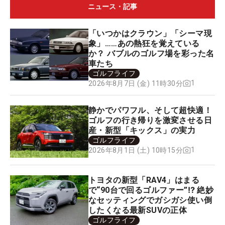
ニュース・記事
「いつかはクラウン」「シーマ現
象」……あの熱狂を覚えている
か？ バブルのゴルフ場を彩った名
車たち
ゴルフライフ
1
2026年8月7日 (金) 11時30分
静かでパワフル、そして超快適！
ゴルフの行き帰りを激変させる日
産・新型「キックス」の実力
ゴルフライフ
1
2026年8月1日 (土) 10時15分
トヨタの新型「RAV4」はまる
で“90台で回るゴルファー”⁉ 絶妙
なセッティングでガシガシ使い倒
したくなる最新SUVの正体
ゴルフライフ