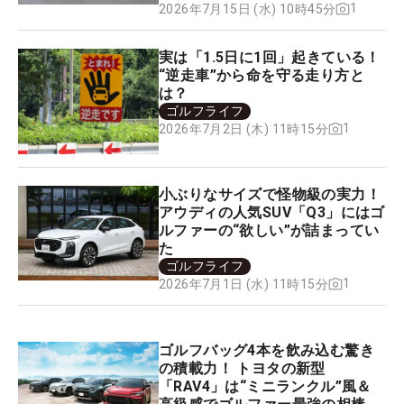
1
2026年7月15日 (水) 10時45分
実は「1.5日に1回」起きている！
“逆走車”から命を守る走り方と
は？
ゴルフライフ
1
2026年7月2日 (木) 11時15分
小ぶりなサイズで怪物級の実力！
アウディの人気SUV「Q3」にはゴ
ルファーの“欲しい”が詰まってい
た
ゴルフライフ
1
2026年7月1日 (水) 11時15分
ゴルフバッグ4本を飲み込む驚き
の積載力！ トヨタの新型
「RAV4」は“ミニランクル”風＆