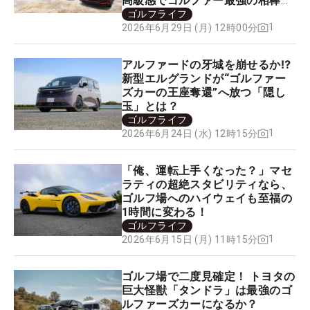
高級感でゴルファー最強の相棒に
なる！
ゴルフライフ
1
2026年6月29日 (月) 12時00分
アルファードの牙城を崩せるか⁉
新型エルグランドが“ゴルファー
ズカーの王座奪還”へ放つ「隠し
玉」とは？
ゴルフライフ
1
2026年6月24日 (水) 12時15分
「俺、運転上手くなった？」マセ
ラティの超絶スタビリティなら、
ゴルフ場へのハイウェイも至福の
1時間に変わる！
ゴルフライフ
1
2026年6月15日 (月) 11時15分
ゴルフ場で二度見確定！ トヨタの
巨大怪獣「タンドラ」は最強のゴ
ルファーズカーになるか？