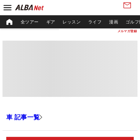
全ツアー
ギア
レッスン
ライフ
漫画
ゴルフ
メルマガ登録
車 記事一覧