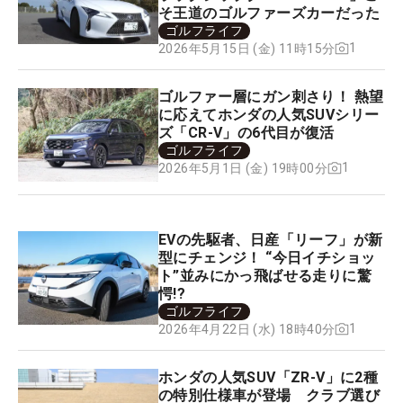
そ王道のゴルファーズカーだった
ゴルフライフ
1
2026年5月15日 (金) 11時15分
ゴルファー層にガン刺さり！ 熱望
に応えてホンダの人気SUVシリー
ズ「CR-V」の6代目が復活
ゴルフライフ
1
2026年5月1日 (金) 19時00分
EVの先駆者、日産「リーフ」が新
型にチェンジ！ “今日イチショッ
ト”並みにかっ飛ばせる走りに驚
愕!?
ゴルフライフ
1
2026年4月22日 (水) 18時40分
ホンダの人気SUV「ZR-V」に2種
の特別仕様車が登場 クラブ選び