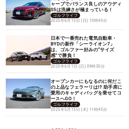
ャープでバランス良しのアウディ
S5は洗練さが極まっている！
ゴルフライフ
2025年6月15日 (日) 10時45分
日本で一番売れた電気自動車・
BYDの新作「シーライオン7」
は、ゴルファー好みの“サイズ
感”で勝負！
ゴルフライフ
2025年6月1日 (日) 09時30分
オープンカーにもなるのに何だこ
の上品なフェラーリは⁉ 助手席に
愛用のキャディバッグを乗せてコ
ースへGO！
ゴルフライフ
2025年5月15日 (木) 11時45分