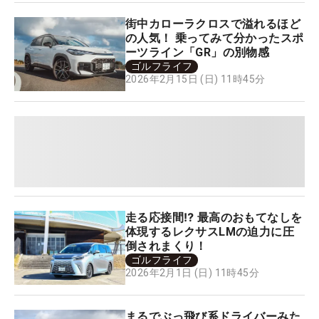
街中カローラクロスで溢れるほど
の人気！ 乗ってみて分かったスポ
ーツライン「GR」の別物感
ゴルフライフ
2026年2月15日 (日) 11時45分
走る応接間⁉ 最高のおもてなしを
体現するレクサスLMの迫力に圧
倒されまくり！
ゴルフライフ
2026年2月1日 (日) 11時45分
まるでぶっ飛び系ドライバーみた