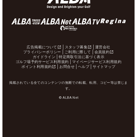
広告掲載について
スタッフ募集
運営会社
プライバシーポリシー
ご利用に際して
会員規約
ガイドライン
特定商取引法に基づく表示
ゴルフ場予約サービス利用規約
マイページサービス利用規約
ポイント利用規約
お問合せ
ヘルプ
サイトマップ
掲載されている全てのコンテンツの無断での転載、転用、コピー等は禁じま
す。
© ALBA Net