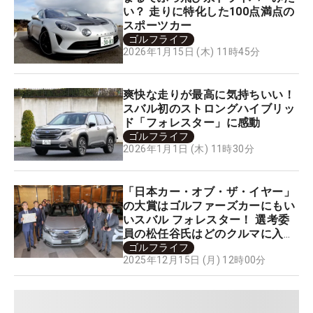
い？ 走りに特化した100点満点の
スポーツカー
ゴルフライフ
2026年1月15日 (木) 11時45分
爽快な走りが最高に気持ちいい！
スバル初のストロングハイブリッ
ド「フォレスター」に感動
ゴルフライフ
2026年1月1日 (木) 11時30分
「日本カー・オブ・ザ・イヤー」
の大賞はゴルファーズカーにもい
いスバル フォレスター！ 選考委
員の松任谷氏はどのクルマに入れ
た!?
ゴルフライフ
2025年12月15日 (月) 12時00分