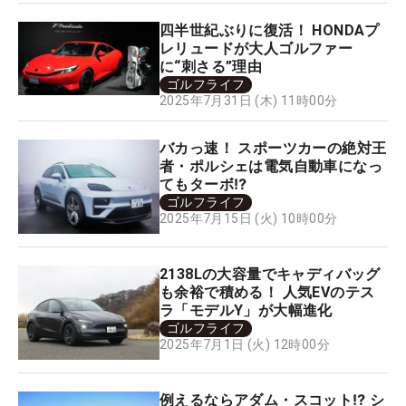
四半世紀ぶりに復活！ HONDAプ
レリュードが大人ゴルファー
に“刺さる”理由
ゴルフライフ
2025年7月31日 (木) 11時00分
バカっ速！ スポーツカーの絶対王
者・ポルシェは電気自動車になっ
てもターボ⁉
ゴルフライフ
2025年7月15日 (火) 10時00分
2138Lの大容量でキャディバッグ
も余裕で積める！ 人気EVのテス
ラ「モデルY」が大幅進化
ゴルフライフ
2025年7月1日 (火) 12時00分
例えるならアダム・スコット⁉ シ