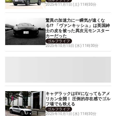
2025年11月1日 (土) 11時30分
驚異の加速力に一瞬気が遠くな
る⁉ 「ヴァンキッシュ」は英国紳
士の皮を被った異次元モンスター
カーだった
ゴルフライフ
2025年10月15日 (水) 11時30分
キャデラックはEVになってもアメ
リカン全開！ 圧倒的存在感でゴル
フ場でも映える
ゴルフライフ
2025年10月1日 (水) 11時30分