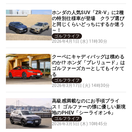
ホンダの人気SUV「ZR-V」に2種
の特別仕様車が登場 クラブ選び
と同じくらいどっちにするか迷う
～！
ゴルフライフ
2026年4月1日 (水) 11時30分
クーペにキャディバッグは積める
のか⁉ ホンダ「プレリュード」は
ゴルファーズカーとしてもイケて
る
ゴルフライフ
2026年3月17日 (火) 14時30分
高級感満載なのにお手頃プライ
ス！ ゴルファーの懐に優しい新境
地のPHEV「シーライオン6」
ゴルフライフ
2026年3月5日 (木) 10時45分