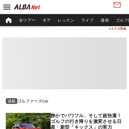
全ツアー
ギア
レッスン
ライフ
漫画
ゴルフ
メルマガ登録
ゴルファーズcar
連載
静かでパワフル、そして超快適！
ゴルフの行き帰りを激変させる日
産・新型「キックス」の実力