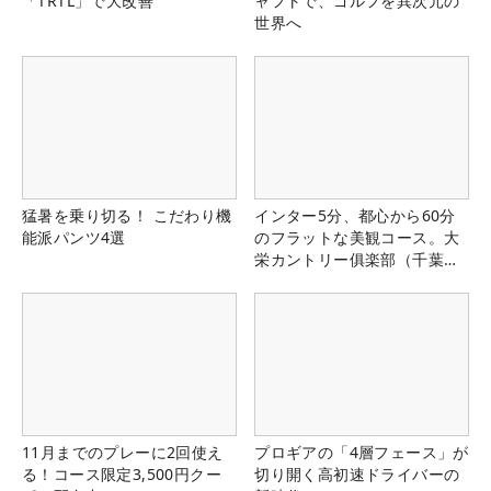
「TRTL」で大改善
ャフトで、ゴルフを異次元の
世界へ
猛暑を乗り切る！ こだわり機
インター5分、都心から60分
能派パンツ4選
のフラットな美観コース。大
栄カントリー俱楽部（千葉
県）
11月までのプレーに2回使え
プロギアの「4層フェース」が
る！コース限定3,500円クー
切り開く高初速ドライバーの