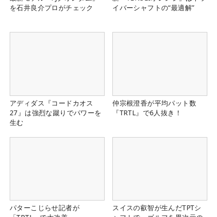
を石井良介プロがチェック
イバーシャフトの“最適解”
アディダス『コードカオス
仲宗根澄香が平均パット数
27』は強烈な蹴りでパワーを
『TRTL』で6人抜き！
生む
パターこじらせ記者が
スイスの叡智が生んだTPTシ