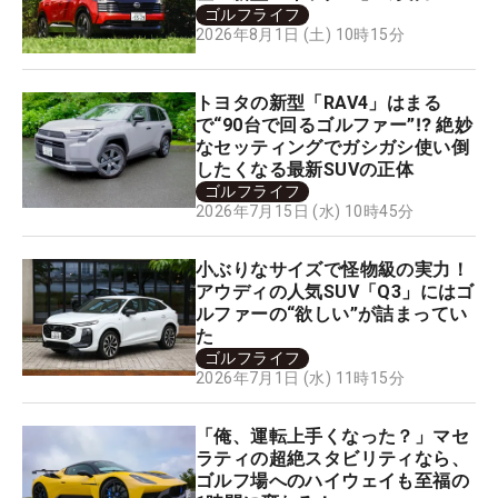
ゴルフライフ
2026年8月1日 (土) 10時15分
トヨタの新型「RAV4」はまる
で“90台で回るゴルファー”⁉ 絶妙
なセッティングでガシガシ使い倒
したくなる最新SUVの正体
ゴルフライフ
2026年7月15日 (水) 10時45分
小ぶりなサイズで怪物級の実力！
アウディの人気SUV「Q3」にはゴ
ルファーの“欲しい”が詰まってい
た
ゴルフライフ
2026年7月1日 (水) 11時15分
「俺、運転上手くなった？」マセ
ラティの超絶スタビリティなら、
ゴルフ場へのハイウェイも至福の