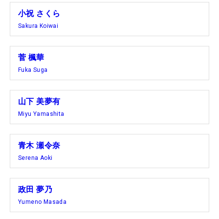
小祝 さくら
Sakura Koiwai
菅 楓華
Fuka Suga
山下 美夢有
Miyu Yamashita
青木 瀬令奈
Serena Aoki
政田 夢乃
Yumeno Masada