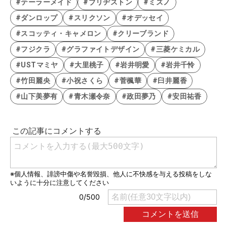
#テーラーメイド
#ブリヂストン
#ミズノ
#ダンロップ
#スリクソン
#オデッセイ
#スコッティ・キャメロン
#クリーブランド
#フジクラ
#グラファイトデザイン
#三菱ケミカル
#USTマミヤ
#大里桃子
#岩井明愛
#岩井千怜
#竹田麗央
#小祝さくら
#菅楓華
#臼井麗香
#山下美夢有
#青木瀬令奈
#政田夢乃
#安田祐香