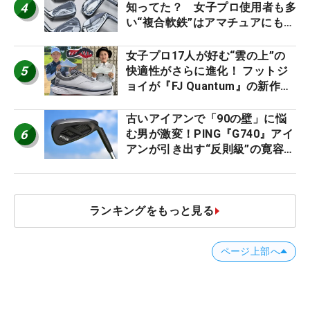
4
知ってた？ 女子プロ使用者も多
い“複合軟鉄”はアマチュアにもオ
ススメ！
女子プロ17人が好む“雲の上”の
5
快適性がさらに進化！ フットジ
ョイが『FJ Quantum』の新作を
発表、8月7日デビュー
古いアイアンで「90の壁」に悩
6
む男が激変！PING『G740』アイ
アンが引き出す“反則級”の寛容性
と飛びは本当だった！
ランキングをもっと見る
ページ上部へ