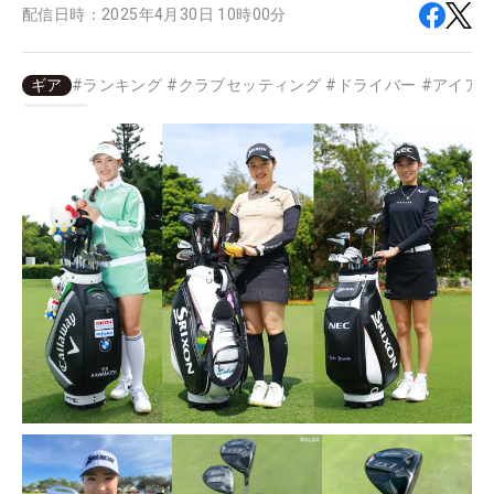
配信日時：
2025年4月30日 10時00分
ギア
#
ランキング
#
クラブセッティング
#
ドライバー
#
アイア