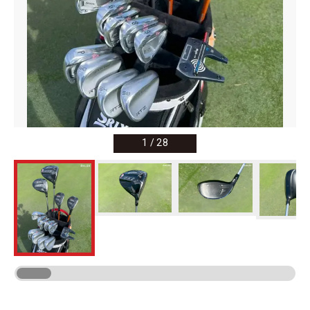
1
/
28