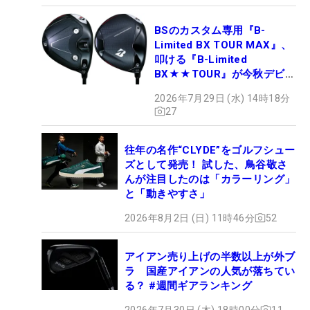
BSのカスタム専用『B-
Limited BX TOUR MAX』、
叩ける『B-Limited
BX★★TOUR』が今秋デビュ
ー
2026年7月29日 (水) 14時18分
27
往年の名作“CLYDE”をゴルフシュー
ズとして発売！ 試した、鳥谷敬さ
んが注目したのは「カラーリング」
と「動きやすさ」
2026年8月2日 (日) 11時46分
52
アイアン売り上げの半数以上が外ブ
ラ 国産アイアンの人気が落ちてい
る？ #週間ギアランキング
2026年7月30日 (木) 18時00分
11