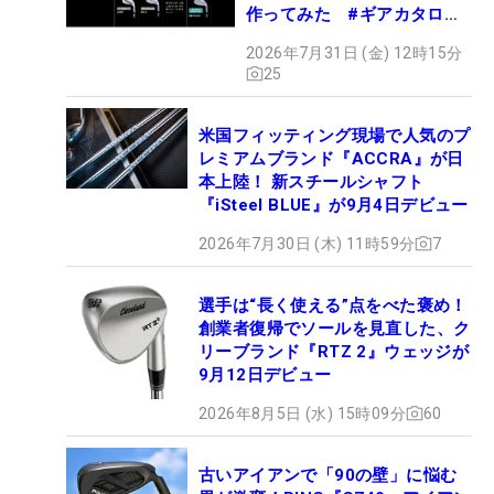
作ってみた #ギアカタログ
2026
2026年7月31日 (金) 12時15分
25
米国フィッティング現場で人気のプ
レミアムブランド『ACCRA』が日
本上陸！ 新スチールシャフト
『iSteel BLUE』が9月4日デビュー
2026年7月30日 (木) 11時59分
7
選手は“長く使える”点をべた褒め！
創業者復帰でソールを見直した、ク
リーブランド『RTZ 2』ウェッジが
9月12日デビュー
2026年8月5日 (水) 15時09分
60
古いアイアンで「90の壁」に悩む