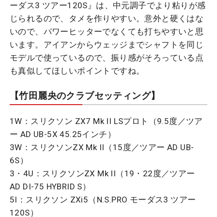
ーダス3 ツアー120S』は、中元調子でより粘りが感
じられるので、タメを作りやすい。意外と硬くはな
いので、パワーヒッターでなくても打ちやすいと思
います。アイアンからウェッジまでシャフトを同じ
モデルで使っているので、振り感がそろっている点
も真似してほしいポイントですね。
【竹田麗央のクラブセッティング】
1W：スリクソン ZX7 Mk II LSプロト（9.5度／ツア
ー AD UB-5X 45.25インチ）
3W：スリクソンZX Mk II（15度／ツアー AD UB-
6S）
3・4U：スリクソンZX Mk II（19・22度／ツアー
AD DI-75 HYBRID S）
5I：スリクソン ZXi5（N.S.PRO モーダス3 ツアー
120S）