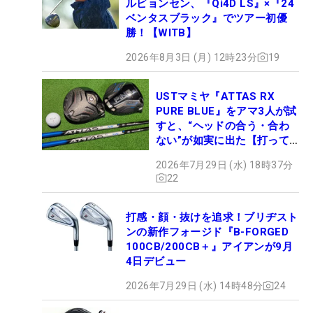
ルビョンセン、『Qi4D LS』×『24
ベンタスブラック』でツアー初優
勝！【WITB】
2026年8月3日 (月) 12時23分
19
USTマミヤ『ATTAS RX
PURE BLUE』をアマ3人が試
すと、“ヘッドの合う・合わ
ない”が如実に出た【打って
みた】
2026年7月29日 (水) 18時37分
22
打感・顔・抜けを追求！ブリヂスト
ンの新作フォージド『B-FORGED
100CB/200CB＋』アイアンが9月
4日デビュー
2026年7月29日 (水) 14時48分
24