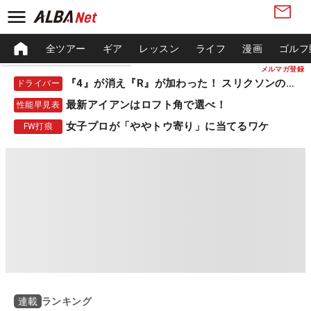
全ツアー
ギア
レッスン
ライフ
漫画
ゴルフ
メルマガ登録
『4』が消え『R』が加わった！ スリクソンの新作
ドライバー
最新アイアンはロフト角で選べ！
性能早見表
女子プロが「ややトウ寄り」に当てるワケ
FW打痕
ランキング
連載