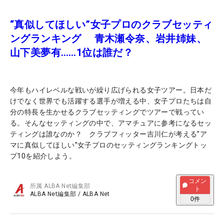
“真似してほしい”女子プロのクラブセッティ
ングランキング 青木瀬令奈、岩井姉妹、
山下美夢有……1位は誰だ？
今年もハイレベルな戦いが繰り広げられる女子ツアー。日本だ
けでなく世界でも活躍する選手が増える中、女子プロたちは自
分の特長を生かせるクラブセッティングでツアーで戦ってい
る。そんなセッティングの中で、アマチュアに参考になるセッ
ティングは誰なのか？ クラブフィッター吉川仁が考える”ア
マに真似してほしい”女子プロのセッティングランキングトッ
プ10を紹介しよう。
コメン
所属
ALBA Net編集部
ト
ALBA Net編集部
/
ALBA Net
0
件