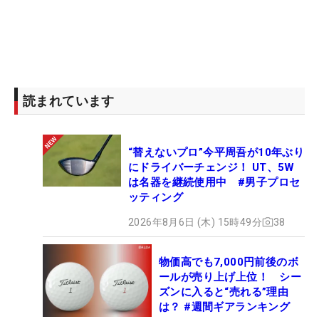
読まれています
“替えないプロ”今平周吾が10年ぶり
にドライバーチェンジ！ UT、5W
は名器を継続使用中 #男子プロセ
ッティング
2026年8月6日 (木) 15時49分
38
物価高でも7,000円前後のボ
ールが売り上げ上位！ シー
ズンに入ると“売れる”理由
は？ #週間ギアランキング