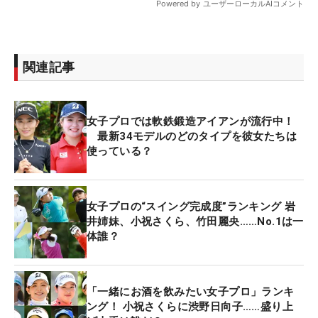
関連記事
女子プロでは軟鉄鍛造アイアンが流行中！
最新34モデルのどのタイプを彼女たちは
使っている？
女子プロの“スイング完成度”ランキング 岩
井姉妹、小祝さくら、竹田麗央……No.1は一
体誰？
「一緒にお酒を飲みたい女子プロ」ランキ
ング！ 小祝さくらに渋野日向子……盛り上