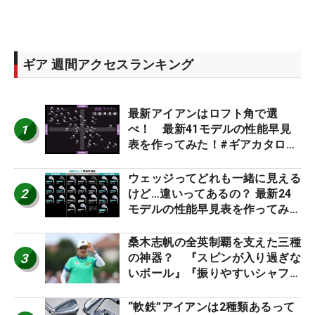
ギア 週間アクセスランキング
最新アイアンはロフト角で選
1
べ！ 最新41モデルの性能早見
表を作ってみた！#ギアカタログ
2026
ウェッジってどれも一緒に見える
2
けど…違いってあるの？ 最新24
モデルの性能早見表を作ってみ
た #ギアカタログ2026
桑木志帆の全英制覇を支えた三種
3
の神器？ 『スピンが入り過ぎな
いボール』『振りやすいシャフ
ト』『真っすぐ飛ぶドライバ
ー』 #女子プロセッティング
“軟鉄”アイアンは2種類あるって