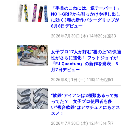
「手首のこねには、逆テーパー！」
NO1-GRIPから引っかけや押し出し
に効く3種の新作パターグリップが
8月8日デビュー
2026年7月30日 (木) 14時20分
33
女子プロ17人が好む“雲の上”の快適
性がさらに進化！ フットジョイが
『FJ Quantum』の新作を発表、8
月7日デビュー
2026年8月1日 (土) 11時41分
51
“軟鉄”アイアンは2種類あるって知
ってた？ 女子プロ使用者も多
い“複合軟鉄”はアマチュアにもオス
スメ！
2026年7月30日 (木) 12時15分
7