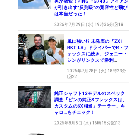
男が激変！PING『G740』アイアン
が引き出す“反則級”の寛容性と飛び
は本当だった！
2026年7月29日 (水) 19時36分
18
風に強い!? 未発表の『ZXi
RKT LS』ドライバーでR・フ
ォックスに続き、ジェニー・
シンがリンクスで勝利
【WITB】
2026年7月28日 (火) 18時23分
22
純正シャフト12モデルのスペック
調査「ピンの純正Sフレックスは、
カスタムの6X相当」テーラー、キ
ャロ…もチェック！
2026年8月5日 (水) 16時15分
13