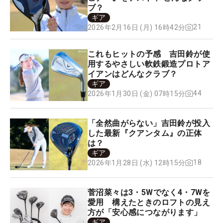
ブ？
ギア
21
2026年2月16日 (月) 16時42分
これもヒットの予感 吉田鈴が使
用するやさしい軟鉄鍛造プロトア
イアンはどんなクラブ？
ギア
44
2026年1月30日 (金) 07時15分
「全然曲がらない」吉田鈴が投入
した最新『クアンタム』の正体
は？
ギア
18
2026年1月28日 (水) 12時15分
菅沼菜々は3・5Wでなく4・7Wを
愛用 構えたときのロフトの見え
方が「安心感につながります」
ギア