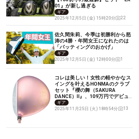
01』が新し過ぎる
ギア
22
2025年12月5日 (金) 15時20分
佐久間朱莉、今季は初勝利から怒
涛の4勝・年間女王になれたのは
「パッティングのおかげ」
ギア
1
2025年12月5日 (金) 12時00分
コレは美しい！女性の軽やかなス
イングを叶えるHONMAのクラブ
セット『櫻の舞（SAKURA
DANCE）II』、109万円でデビュ
ー
ギア
13
2025年11月25日 (火) 18時54分