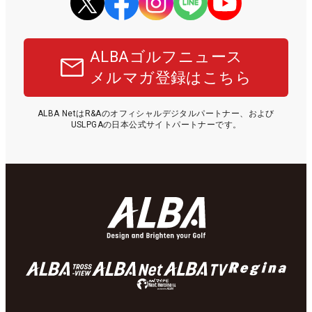
ALBAゴルフニュース
メルマガ登録はこちら
ALBA NetはR&Aのオフィシャルデジタルパートナー、および
USLPGAの日本公式サイトパートナーです。