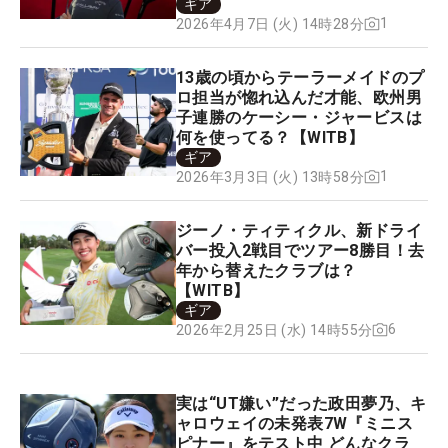
ギア
1
2026年4月7日 (火) 14時28分
13歳の頃からテーラーメイドのプ
ロ担当が惚れ込んだ才能、欧州男
子連勝のケーシー・ジャービスは
何を使ってる？【WITB】
ギア
1
2026年3月3日 (火) 13時58分
ジーノ・ティティクル、新ドライ
バー投入2戦目でツアー8勝目！去
年から替えたクラブは？
【WITB】
ギア
6
2026年2月25日 (水) 14時55分
実は“UT嫌い”だった政田夢乃、キ
ャロウェイの未発表7W『ミニス
ピナー』をテスト中 どんなクラ