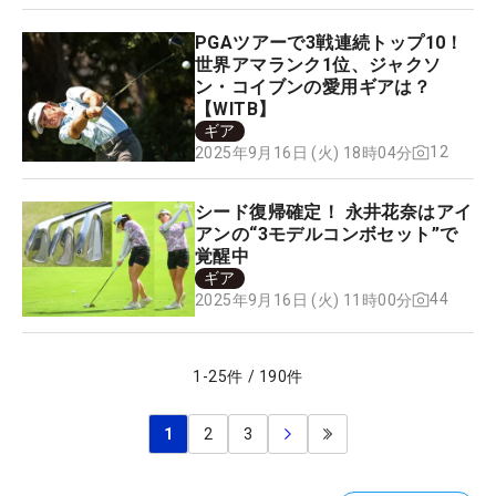
PGAツアーで3戦連続トップ10！
世界アマランク1位、ジャクソ
ン・コイブンの愛用ギアは？
【WITB】
ギア
12
2025年9月16日 (火) 18時04分
シード復帰確定！ 永井花奈はアイ
アンの“3モデルコンボセット”で
覚醒中
ギア
44
2025年9月16日 (火) 11時00分
1
-
25
件
/
190
件
1
2
3