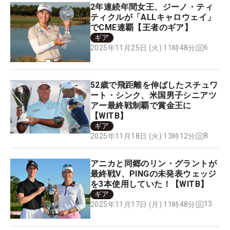
2年連続年間女王、ジーノ・ティ
ティクルが「ALLキャロウェイ」
でCME連覇【王者のギア】
ギア
6
2025年11月25日 (火) 11時48分
52歳で飛距離を伸ばしたスチュワ
ート・シンク、米国男子シニアツ
アー最終戦制覇で賞金王に
【WITB】
ギア
8
2025年11月18日 (火) 13時12分
アニカと同郷のリン・グラントが
最終戦V、PINGの未発表ウェッジ
を3本使用していた！【WITB】
ギア
13
2025年11月17日 (月) 11時48分