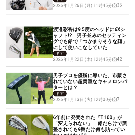
36
2026年1月26日 (月) 11時45分
渡邉彩香は9.5度のヘッドに6Xシ
ャフト!? 男子並みのセッティン
グでも鉛で「つかまりそうな顔」
にして使いこなしていた
ギア
42
2026年1月22日 (木) 12時45分
男子プロを優勝に導いた、市販さ
れていない超貴重なキャメロンパ
ターとは？
ギア
7
2026年1月13日 (火) 12時00分
6年前に発売された『T100』が
「変えられない」 鉛だらけで調
整されても9番だけ何も貼ってい