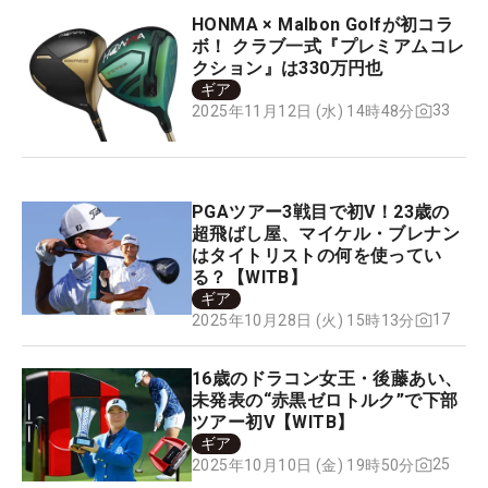
HONMA × Malbon Golfが初コラ
ボ！ クラブ一式『プレミアムコレ
クション』は330万円也
ギア
33
2025年11月12日 (水) 14時48分
PGAツアー3戦目で初V！23歳の
超飛ばし屋、マイケル・ブレナン
はタイトリストの何を使ってい
る？【WITB】
ギア
17
2025年10月28日 (火) 15時13分
16歳のドラコン女王・後藤あい、
未発表の“赤黒ゼロトルク”で下部
ツアー初V【WITB】
ギア
25
2025年10月10日 (金) 19時50分