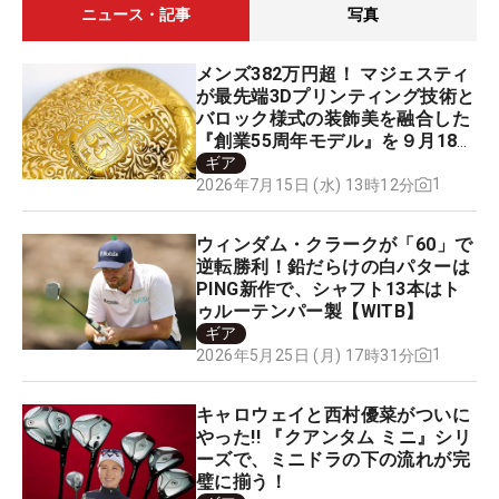
ニュース・記事
写真
メンズ382万円超！ マジェスティ
が最先端3Dプリンティング技術と
バロック様式の装飾美を融合した
『創業55周年モデル』を９月18日
に限定100セットのみ発売
ギア
1
2026年7月15日 (水) 13時12分
ウィンダム・クラークが「60」で
逆転勝利！鉛だらけの白パターは
PING新作で、シャフト13本はト
ゥルーテンパー製【WITB】
ギア
1
2026年5月25日 (月) 17時31分
キャロウェイと西村優菜がついに
やった!! 『クアンタム ミニ』シリ
ーズで、ミニドラの下の流れが完
璧に揃う！