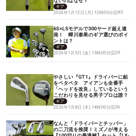
ないのはなぜ？
ギア
40
2026年1月12日 (月) 12時00分
6S×LSモデルで300ヤード超え連
発！ 蟬川泰果のギア選びのポイ
ントは？
ギア
29
2026年1月9日 (金) 13時00分
やさしい『GT1』ドライバーに鉛
をペタペタ アイアンも全番手
「ヘッドを改良」しているという
こだわりを見せる男子プロは誰？
ギア
36
2026年1月8日 (木) 14時00分
なんと「ドライバーとチッパー」
の二刀流を推奨！ミズノが考える
【100切りの最適解】セット『LX-