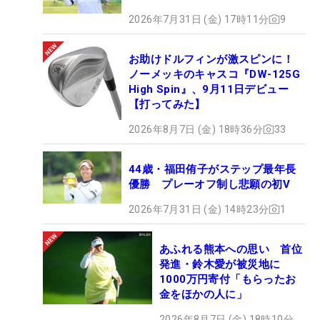
2026年7月31日 (金) 17時11分
9
お助けドルフィンが激スピンに！
ノーメッキのキャスコ『DW-125G
High Spin』、9月11日デビュー
【打ってみた】
2026年8月7日 (金) 18時36分
33
44歳・福田侑子がステップ最年長
優勝 プレーオフ制し悲願の初V
2026年7月31日 (金) 14時23分
1
あふれる熊本への思い 首位
発進・鈴木愛が被災地に
1000万円寄付「もらったお
金をほかの人に」
2026年8月7日 (金) 18時10分