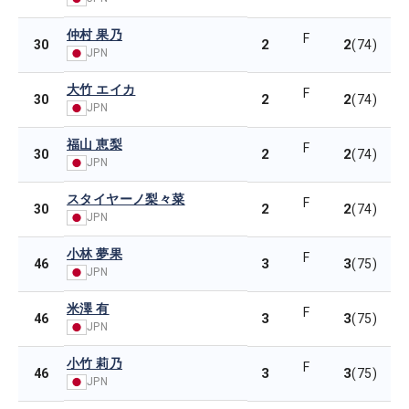
仲村 果乃
F
2
2
30
(74)
JPN
大竹 エイカ
F
2
2
30
(74)
JPN
福山 恵梨
F
2
2
30
(74)
JPN
スタイヤーノ梨々菜
F
2
2
30
(74)
JPN
小林 夢果
F
3
3
46
(75)
JPN
米澤 有
F
3
3
46
(75)
JPN
小竹 莉乃
F
3
3
46
(75)
JPN