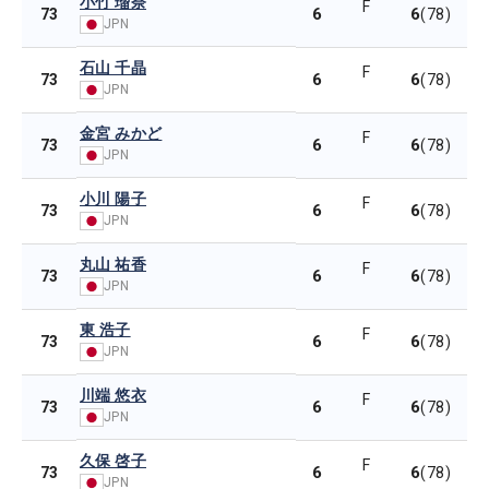
小竹 瑠奈
F
6
6
73
(78)
JPN
石山 千晶
F
6
6
73
(78)
JPN
金宮 みかど
F
6
6
73
(78)
JPN
小川 陽子
F
6
6
73
(78)
JPN
丸山 祐香
F
6
6
73
(78)
JPN
東 浩子
F
6
6
73
(78)
JPN
川端 悠衣
F
6
6
73
(78)
JPN
久保 啓子
F
6
6
73
(78)
JPN