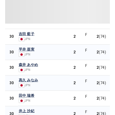
吉田 藍子
F
2
2
30
(74)
JPN
平井 亜実
F
2
2
30
(74)
JPN
森井 あやめ
F
2
2
30
(74)
JPN
髙久 みなみ
F
2
2
30
(74)
JPN
田中 瑞希
F
2
2
30
(74)
JPN
井上 沙紀
F
2
2
30
(74)