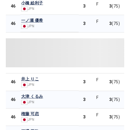
小橋 絵利子
F
3
3
46
(75)
JPN
一ノ瀬 優希
F
3
3
46
(75)
JPN
井上 りこ
F
3
3
46
(75)
JPN
大津 くるみ
F
3
3
46
(75)
JPN
権藤 可恋
F
3
3
46
(75)
JPN