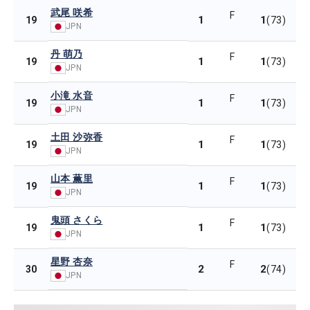
武尾 咲希
F
1
1
19
(73)
JPN
丹 萌乃
F
1
1
19
(73)
JPN
小滝 水音
F
1
1
19
(73)
JPN
土田 沙弥香
F
1
1
19
(73)
JPN
山本 薫里
F
1
1
19
(73)
JPN
鬼頭 さくら
F
1
1
19
(73)
JPN
星野 杏奈
F
2
2
30
(74)
JPN