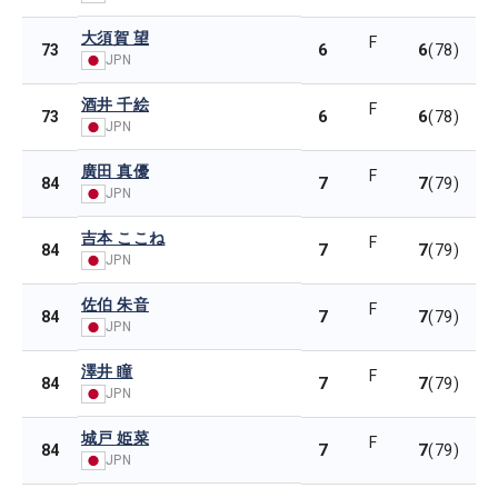
大須賀 望
F
6
6
73
(78)
JPN
酒井 千絵
F
6
6
73
(78)
JPN
廣田 真優
F
7
7
84
(79)
JPN
吉本 ここね
F
7
7
84
(79)
JPN
佐伯 朱音
F
7
7
84
(79)
JPN
澤井 瞳
F
7
7
84
(79)
JPN
城戸 姫菜
F
7
7
84
(79)
JPN