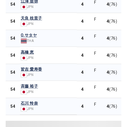
江澤 亜弥
F
4
4
54
(76)
JPN
天良 枝里子
F
4
4
54
(76)
JPN
O.サタヤ
F
4
4
54
(76)
THA
高橋 恵
F
4
4
54
(76)
JPN
皆吉 愛寿香
F
4
4
54
(76)
JPN
斉藤 裕子
F
4
4
54
(76)
JPN
石川 怜奈
F
4
4
54
(76)
JPN