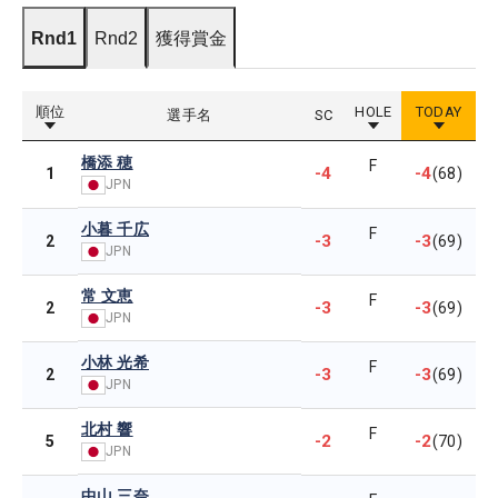
Rnd1
Rnd2
獲得賞金
順位
HOLE
TODAY
選手名
SC
橋添 穂
F
-4
-4
1
(68)
JPN
小暮 千広
F
-3
-3
2
(69)
JPN
常 文恵
F
-3
-3
2
(69)
JPN
小林 光希
F
-3
-3
2
(69)
JPN
北村 響
F
-2
-2
5
(70)
JPN
中山 三奈