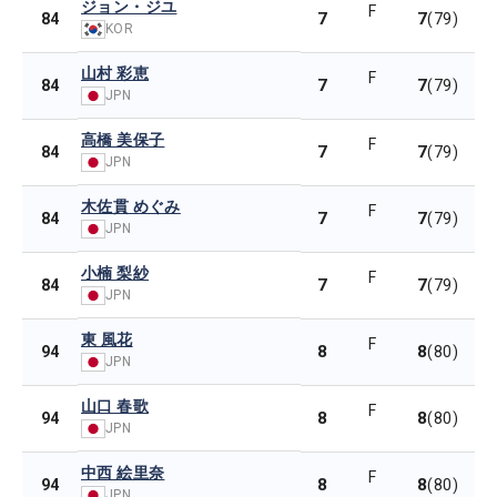
ジョン・ジユ
F
7
7
84
(79)
KOR
山村 彩恵
F
7
7
84
(79)
JPN
高橋 美保子
F
7
7
84
(79)
JPN
木佐貫 めぐみ
F
7
7
84
(79)
JPN
小楠 梨紗
F
7
7
84
(79)
JPN
東 風花
F
8
8
94
(80)
JPN
山口 春歌
F
8
8
94
(80)
JPN
中西 絵里奈
F
8
8
94
(80)
JPN