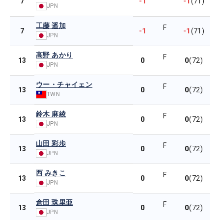
-1
-1
7
(71)
JPN
工藤 遥加
F
-1
-1
7
(71)
JPN
高野 あかり
F
0
0
13
(72)
JPN
ウー・チャイェン
F
0
0
13
(72)
TWN
鈴木 麻綾
F
0
0
13
(72)
JPN
山田 彩歩
F
0
0
13
(72)
JPN
西 みきこ
F
0
0
13
(72)
JPN
倉田 珠里亜
F
0
0
13
(72)
JPN