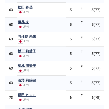
松田 鈴英
F
5
5
63
(77)
JPN
但馬 友
F
5
5
63
(77)
JPN
与那覇 未来
F
5
5
63
(77)
JPN
坂下 莉彗子
F
5
5
63
(77)
JPN
菊地 明砂美
F
5
5
63
(77)
JPN
澁澤 莉絵留
F
5
5
63
(77)
JPN
鎌田 ヒロミ
F
6
6
73
(78)
JPN