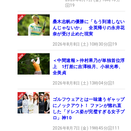
19
桑木志帆の優勝に「もう到達しない
んじゃないか」 全英帰りの永井花
奈が受け止めた現実
2026年8月8日 (土) 10時30分
19
＜中間速報＞仲村果乃が単独首位浮
上 1打差に吉澤柚月、小林光希、
全美貞
2026年8月8日 (土) 13時04分
1
ゴルフウェアとは一味違うギャップ
にノックアウト！ ファンが惚れ直
した「ドレス姿が完璧すぎる女子プ
ロ」神10
2026年8月7日 (金) 19時45分
111