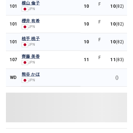
横山 倫子
F
10
10
101
(82)
JPN
櫻井 有希
F
10
10
101
(82)
JPN
植手 桃子
F
10
10
101
(82)
JPN
齊藤 美香
F
11
11
107
(83)
JPN
熊谷 かほ
WD
()
JPN