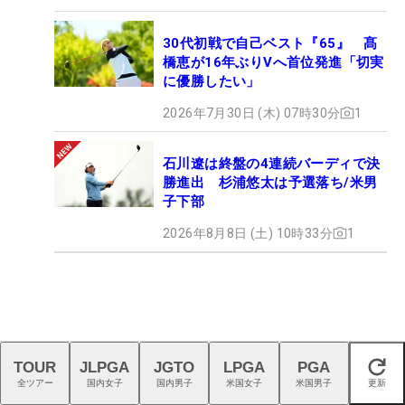
30代初戦で自己ベスト『65』 髙
橋恵が16年ぶりVへ首位発進「切実
に優勝したい」
2026年7月30日 (木) 07時30分
1
石川遼は終盤の4連続バーディで決
勝進出 杉浦悠太は予選落ち/米男
子下部
2026年8月8日 (土) 10時33分
1
TOUR
JLPGA
JGTO
LPGA
PGA
閉じる
全ツアー
国内女子
国内男子
米国女子
米国男子
更新