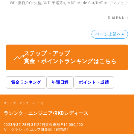
WD=棄権,
DQ=失格,
CUT=予選落ち,
MDF=Made Cut/DNF,
＠=アマチュア
© ALBA Net
ページ上部へ
ステップ・アップ
賞金・ポイントランキングはこちら
賞金ランキング
年間日程
ポイント・成績
ステップ・アップ・ツアー
ラシンク・ニンジニア/RKBレディース
2023年3月28日-3月29日
賞金総額
¥15,000,000
ザ・クラシックゴルフ倶楽部（福岡県）