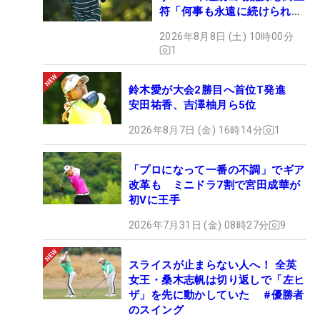
符「何事も永遠に続けられな
い」
2026年8月8日 (土) 10時00分
1
鈴木愛が大会2勝目へ首位T発進
安田祐香、吉澤柚月ら5位
2026年8月7日 (金) 16時14分
1
「プロになって一番の不調」でギア
改革も ミニドラ7割で宮田成華が
初Vに王手
2026年7月31日 (金) 08時27分
9
スライスが止まらない人へ！ 全英
女王・桑木志帆は切り返しで「左ヒ
ザ」を先に動かしていた #優勝者
のスイング