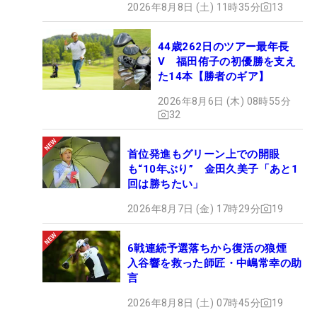
2026年8月8日 (土) 11時35分
13
44歳262日のツアー最年長
V 福田侑子の初優勝を支え
た14本【勝者のギア】
2026年8月6日 (木) 08時55分
32
首位発進もグリーン上での開眼
も“10年ぶり” 金田久美子「あと1
回は勝ちたい」
2026年8月7日 (金) 17時29分
19
6戦連続予選落ちから復活の狼煙
入谷響を救った師匠・中嶋常幸の助
言
2026年8月8日 (土) 07時45分
19