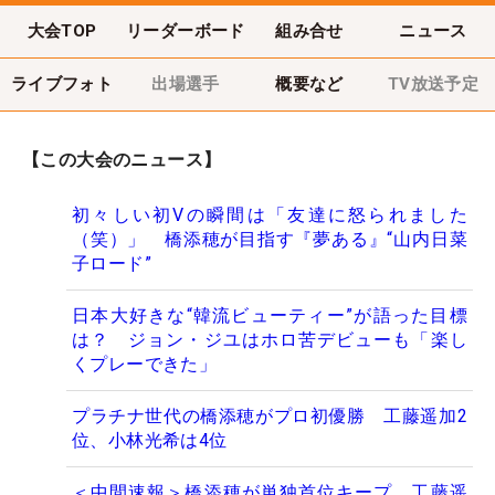
大会TOP
リーダーボード
組み合せ
ニュース
ライブフォト
出場選手
概要など
TV放送予定
【この大会のニュース】
初々しい初Vの瞬間は「友達に怒られました
（笑）」 橋添穂が目指す『夢ある』“山内日菜
子ロード”
日本大好きな“韓流ビューティー”が語った目標
は？ ジョン・ジユはホロ苦デビューも「楽し
くプレーできた」
プラチナ世代の橋添穂がプロ初優勝 工藤遥加2
位、小林光希は4位
＜中間速報＞橋添穂が単独首位キープ 工藤遥