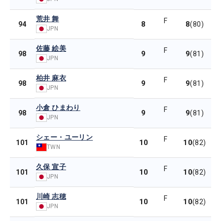
荒井 舞
F
8
8
94
(80)
JPN
佐藤 絵美
F
9
9
98
(81)
JPN
柏井 麻衣
F
9
9
98
(81)
JPN
小倉 ひまわり
F
9
9
98
(81)
JPN
シェー・ユーリン
F
10
10
101
(82)
TWN
久保 宣子
F
10
10
101
(82)
JPN
川崎 志穂
F
10
10
101
(82)
JPN