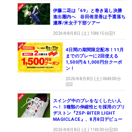
伊藤二花は「69」と巻き返し決勝
進出圏内へ 谷田侑里香は予選落ち
濃厚/米女子下部ツアー
2026年8月8日 (土) 10時15分
1
4日間の期間限定配布！11月
までのプレーに2回使える
1,500円＆1,000円分クーポ
ン！
2026年8月8日 (土) 06時00分
2
スイング中のブレをなくしたい人
へ！ 3種類の伸縮性ヒモ採用のブリ
ヂストン『ZSP-BITER LIGHT
MAGICLACE』、8月8日デビュー
2026年8月8日 (土) 11時30分
30