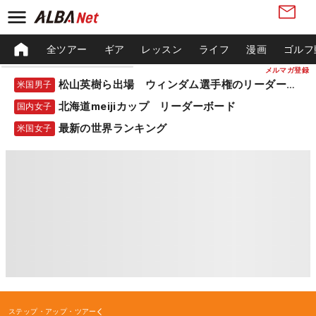
全ツアー
ギア
レッスン
ライフ
漫画
ゴルフ
メルマガ登録
松山英樹ら出場 ウィンダム選手権のリーダーボード
米国男子
北海道meijiカップ リーダーボード
国内女子
最新の世界ランキング
米国女子
ステップ・アップ・ツアー