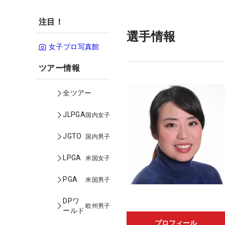
注目！
選手情報
女子プロ写真館
ツアー情報
全ツアー
JLPGA
国内女子
JGTO
国内男子
LPGA
米国女子
PGA
米国男子
DPワ
欧州男子
ールド
プロフィール