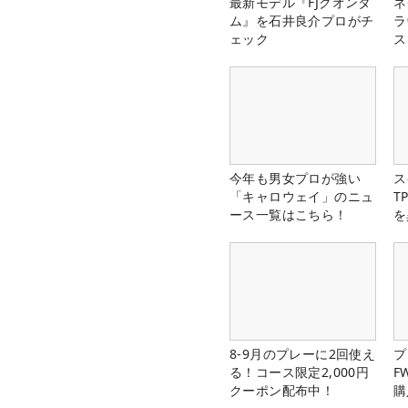
最新モデル『FJクオンタ
ネ
ム』を石井良介プロがチ
ラ
ェック
ス
今年も男女プロが強い
ス
「キャロウェイ」のニュ
T
ース一覧はこちら！
を
8-9月のプレーに2回使え
プ
る！コース限定2,000円
F
クーポン配布中！
購