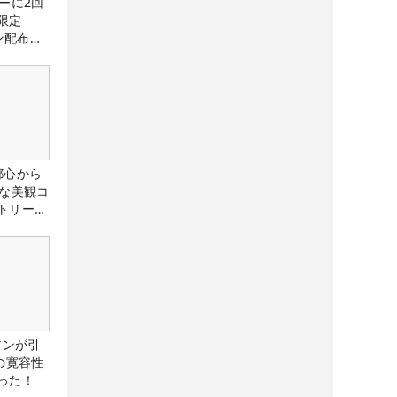
ーに2回
限定
ン配布
都心から
トな美観コ
トリー俱
アンが引
の寛容性
った！