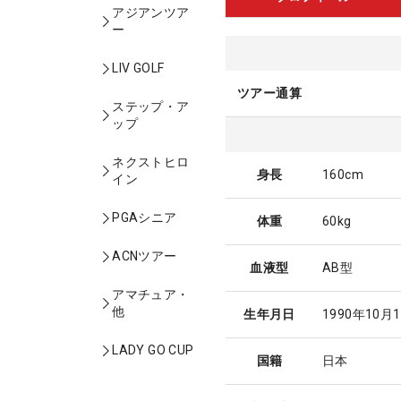
アジアンツア
ー
LIV GOLF
ツアー通算
ステップ・ア
ップ
ネクストヒロ
身長
160cm
イン
PGAシニア
体重
60kg
ACNツアー
血液型
AB型
アマチュア・
他
生年月日
1990年10月
LADY GO CUP
国籍
日本