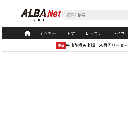
全ツアー
ギア
レッスン
ライフ
松山英樹ら出場 米男子リーダー
注目