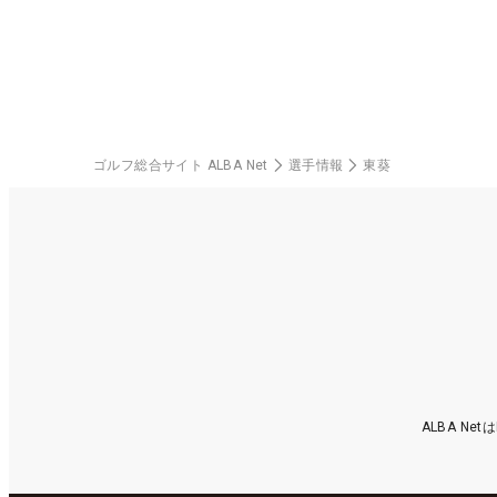
ゴルフ総合サイト ALBA Net
選手情報
東葵
ALBA N