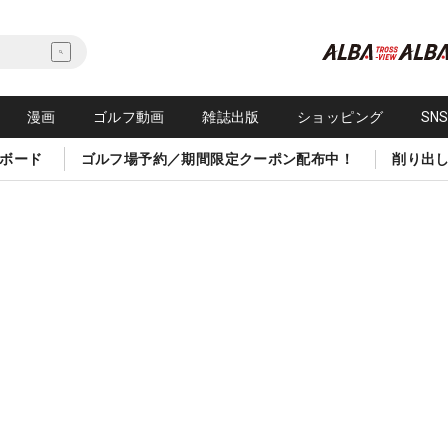
漫画
ゴルフ動画
雑誌出版
ショッピング
SN
ボード
ゴルフ場予約／期間限定クーポン配布中！
削り出