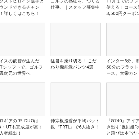
クストヒロイン選手と
ゴルフの熱狂を、つくる
11月までのプレ
ウンドできるチャン
仕事。｜スタッフ募集中
使える！コース
！詳しくはこちら！
3,500円クーポ
中！
イスの叡智が生んだ
猛暑を乗り切る！ こだ
インター5分、
PTシャフトで、ゴルフ
わり機能派パンツ4選
60分のフラッ
異次元の世界へ
ース。大栄カン
楽部（千葉県）
ロギアのRS DUOは
仲宗根澄香が平均パット
『G740』アイ
W・UTも完成度が高く
数『TRTL』で6人抜き！
き出す“反則級”
入者続出！
と飛びは本当だ