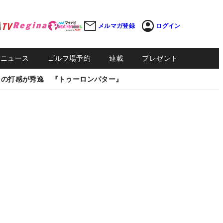
メルマガ登録
ログイン
Sニュース
ゴルフ場予約
連載
プレゼント
しの打感が秀逸 『トゥーロンパター』