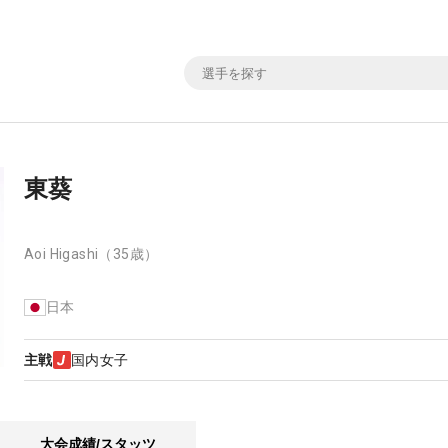
東葵
Aoi Higashi
（35歳）
日本
主戦
国内女子
大会成績/スタッツ