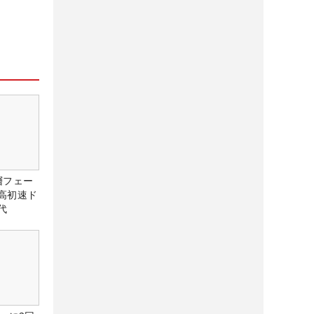
層フェー
高初速ド
代