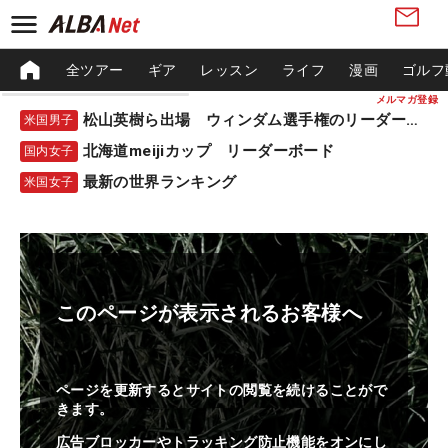
全ツアー
ギア
レッスン
ライフ
漫画
ゴルフ
メルマガ登録
松山英樹ら出場 ウィンダム選手権のリーダーボード
米国男子
北海道meijiカップ リーダーボード
国内女子
最新の世界ランキング
米国女子
このページが表示されるお客様へ
ページを更新するとサイトの閲覧を続けることがで
きます。
広告ブロッカーやトラッキング防止機能をオンにし