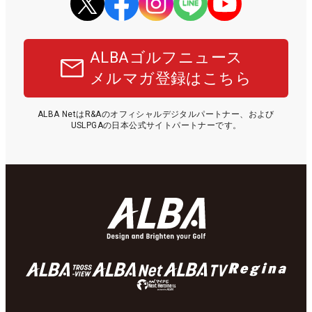
ALBAゴルフニュース
メルマガ登録はこちら
ALBA NetはR&Aのオフィシャルデジタルパートナー、および
USLPGAの日本公式サイトパートナーです。