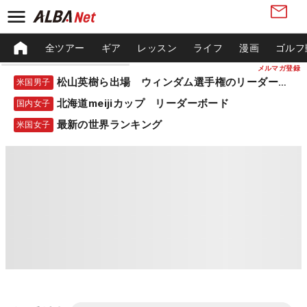
全ツアー
ギア
レッスン
ライフ
漫画
ゴルフ
メルマガ登録
松山英樹ら出場 ウィンダム選手権のリーダーボード
米国男子
北海道meijiカップ リーダーボード
国内女子
最新の世界ランキング
米国女子