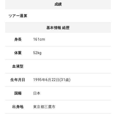
成績
ツアー通算
基本情報 経歴
身長
161cm
体重
52kg
血液型
生年月日
1995年6月22日
(31歳)
国籍
日本
出身地
東京都三鷹市