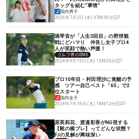
タッグを組む“事情”
国内男子
1
2026年7月2日 (木) 07時30分
堀琴音が「人生3回目」の野球観
戦にどハマり 仲良し女子プロ4
人が笑顔で熱い声援！
ゴルフ界のSNS
1
2024年9月19日 (木) 12時35分
プロ10年目・村田理沙に覚醒の予
感 ツアー自己ベスト「65」で2
位スタート
国内女子
25
2024年7月18日 (木) 18時12分
原英莉花、渡邉彩香がNG視する
【靴の横ブレ】ってどんな状態？
FJの見解が興味深い