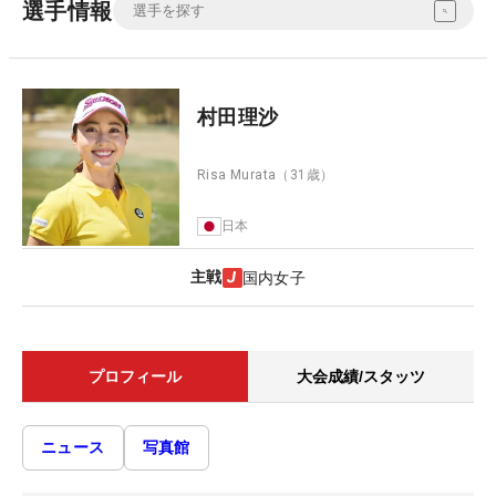
選手情報
村田理沙
Risa Murata
（31歳）
日本
主戦
国内女子
プロフィール
大会成績/スタッツ
ニュース
写真館