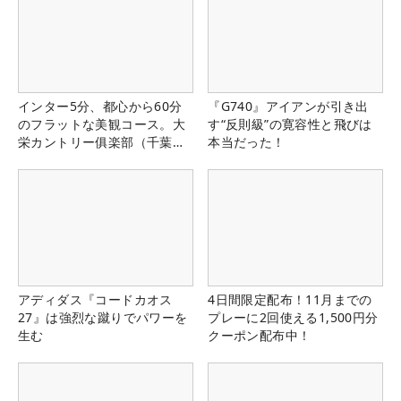
インター5分、都心から60分
『G740』アイアンが引き出
のフラットな美観コース。大
す“反則級”の寛容性と飛びは
栄カントリー俱楽部（千葉
本当だった！
県）
アディダス『コードカオス
4日間限定配布！11月までの
27』は強烈な蹴りでパワーを
プレーに2回使える1,500円分
生む
クーポン配布中！