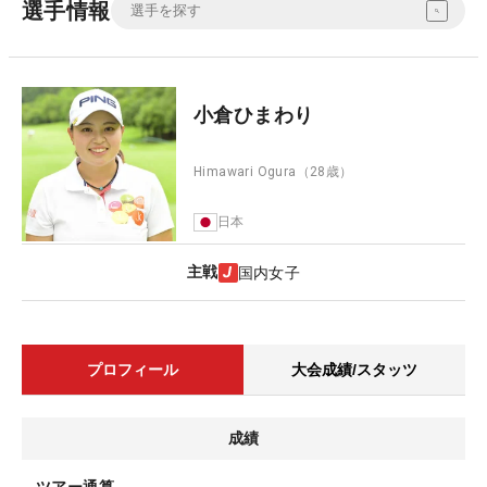
選手情報
小倉ひまわり
Himawari Ogura
（28歳）
日本
主戦
国内女子
プロフィール
大会成績/スタッツ
成績