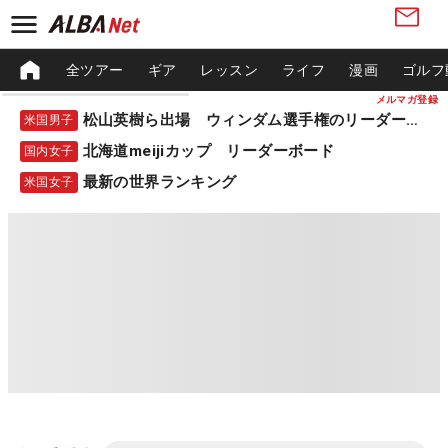
全ツアー
ギア
レッスン
ライフ
漫画
ゴルフ
メルマガ登録
松山英樹ら出場 ウィンダム選手権のリーダーボード
米国男子
北海道meijiカップ リーダーボード
国内女子
最新の世界ランキング
米国女子