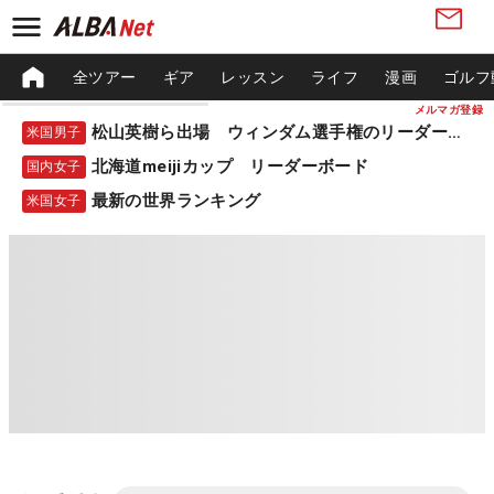
全ツアー
ギア
レッスン
ライフ
漫画
ゴルフ
メルマガ登録
松山英樹ら出場 ウィンダム選手権のリーダーボード
米国男子
北海道meijiカップ リーダーボード
国内女子
最新の世界ランキング
米国女子