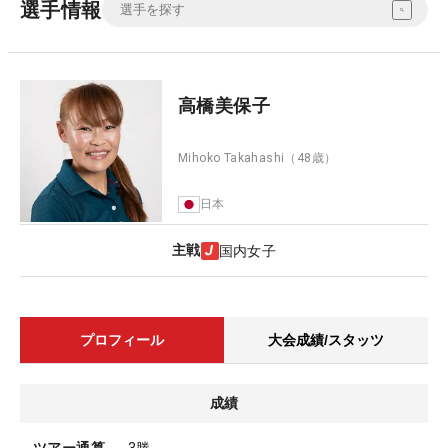
選手情報
高橋美保子
Mihoko Takahashi
（48歳）
日本
主戦
国内女子
プロフィール
大会成績/スタッツ
成績