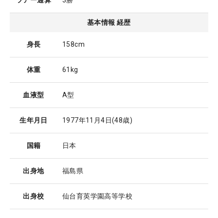
ツアー通算
3勝
基本情報 経歴
身長
158cm
体重
61kg
血液型
A型
生年月日
1977年11月4日
(48歳)
国籍
日本
出身地
福島県
出身校
仙台育英学園高等学校