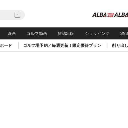
漫画
ゴルフ動画
雑誌出版
ショッピング
SN
ボード
ゴルフ場予約／毎週更新！限定優待プラン
削り出