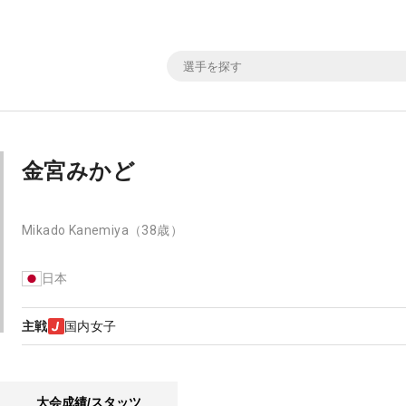
金宮みかど
Mikado Kanemiya
（38歳）
日本
主戦
国内女子
大会成績/スタッツ