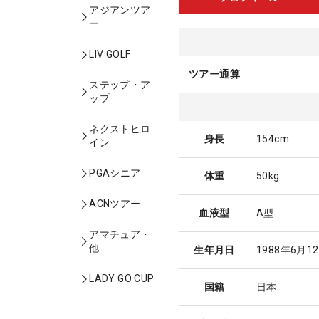
アジアンツア
ー
LIV GOLF
ツアー通算
ステップ・ア
ップ
ネクストヒロ
身長
154cm
イン
PGAシニア
体重
50kg
ACNツアー
血液型
A型
アマチュア・
他
生年月日
1988年6月1
LADY GO CUP
国籍
日本