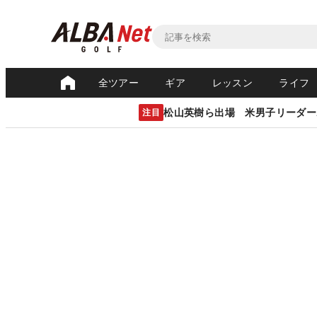
全ツアー
ギア
レッスン
ライフ
松山英樹ら出場 米男子リーダー
注目