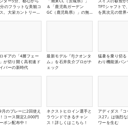
ンター5分、都心から
「潮来CC（茨城県）」
スイスの叡智が
0分のフラットな美観コ
＆「鹿児島ガーデン
TPTシャフトで
ス。大栄カントリー俱
GC（鹿児島県）」の無
を異次元の世界
部（千葉県）
料プレー券が当たる！！
ロギアの「4層フェー
最新モデル『FJクオンタ
猛暑を乗り切る
」が切り開く高初速ド
ム』を石井良介プロがチ
わり機能派パン
イバーの新時代
ェック
-9月のプレーに2回使え
ネクストヒロイン選手と
アディダス『コ
！コース限定2,000円
ラウンドできるチャン
ス27』は強烈
ーポン配布中！
ス！詳しくはこちら！
ワーを生む