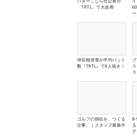
パターこじらせ記者が
イ
「TRTL」で大改善
6
ー
楽
仲宗根澄香が平均パット
プ
数『TRTL』で6人抜き！
ス
ラ
ゴルフの熱狂を、つくる
8
仕事。｜スタッフ募集中
る
ク