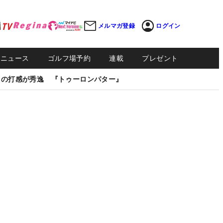
メルマガ登録
ログイン
Sニュース
ゴルフ場予約
連載
プレゼント
しの打感が秀逸 『トゥーロンパター』