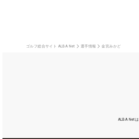
ゴルフ総合サイト ALBA Net
選手情報
金宮みかど
ALBA N