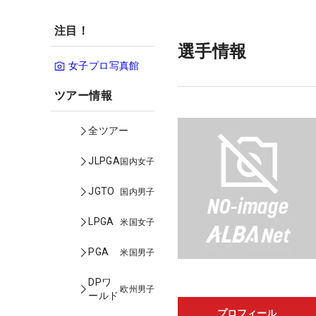
注目！
選手情報
女子プロ写真館
ツアー情報
全ツアー
JLPGA
国内女子
JGTO
国内男子
LPGA
米国女子
PGA
米国男子
DPワ
欧州男子
ールド
プロフィール