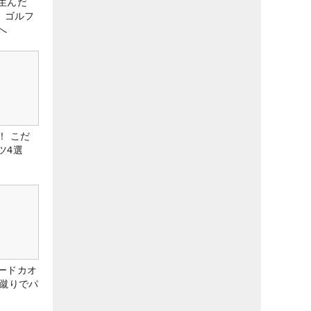
生んだ
、ゴルフ
へ
！ こだ
ツ4選
ードカオ
な蹴りでパ