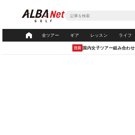
全ツアー
ギア
レッスン
ライフ
国内女子ツアー組み合わせ
注目