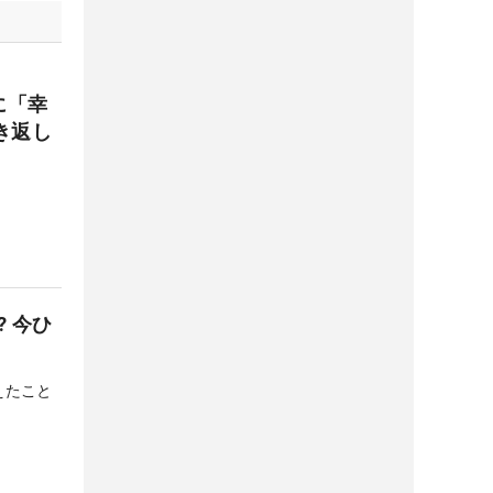
に「幸
き返し
。
 今ひ
えたこと