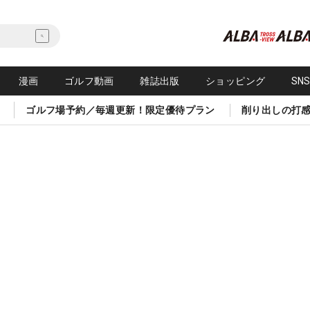
漫画
ゴルフ動画
雑誌出版
ショッピング
SN
ゴルフ場予約／毎週更新！限定優待プラン
削り出しの打