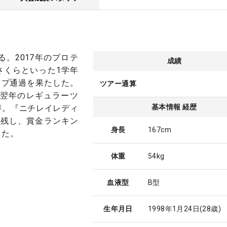
る。2017年のプロテ
成績
さくらといった1学年
ップ通過を果たした。
ツアー通算
、翌年のレギュラーツ
基本情報 経歴
得。『ニチレイレディ
を残し、賞金ランキン
身長
167cm
した。
体重
54kg
血液型
B型
生年月日
1998年1月24日
(28歳)