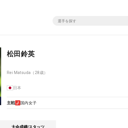
松田鈴英
Rei Matsuda
（28歳）
日本
主戦
国内女子
大会成績/スタッツ