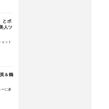
」とボ
美人ツ
ショット
鈴英＆鶴
ョーに参