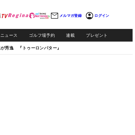
メルマガ登録
ログイン
Sニュース
ゴルフ場予約
連載
プレゼント
感が秀逸 『トゥーロンパター』