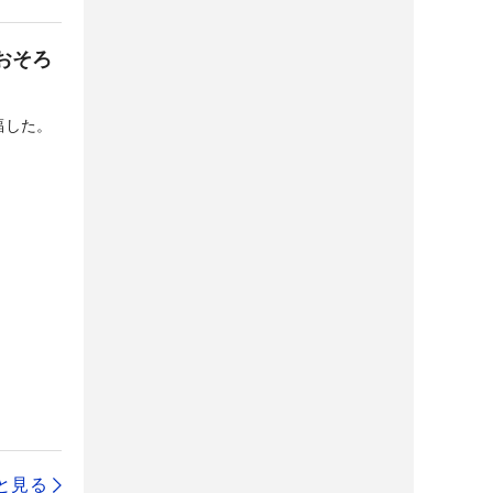
おそろ
福した。
と見る