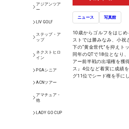
アジアンツア
ー
ニュース
写真館
LIV GOLF
10歳からゴルフをはじめ
ステップ・ア
ストでは勝みなみ、小祝
ップ
下の“黄金世代”を抑えト
ネクストヒロ
同年のQTで18位となり
イン
アー前半戦の出場権を獲
ス』4位など着実に成績
PGAシニア
グ11位でシード権を手に
ACNツアー
アマチュア・
他
LADY GO CUP