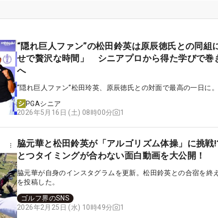
“隠れ巨人ファン”の松田鈴英は原辰徳氏との同組
せで贅沢な時間」 シニアプロから得た学びで巻
へ
“隠れ巨人ファン”松田玲英、原辰徳氏との対面で最高の一日に
PGAシニア
1
2026年5月16日 (土) 08時00分
脇元華と松田鈴英が「アルゴリズム体操」に挑戦!?
とつタイミングが合わない面白動画を大公開！
脇元華が自身のインスタグラムを更新。松田鈴英との合宿を終
を投稿した。
ゴルフ界のSNS
1
2026年2月25日 (水) 10時49分