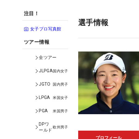
注目！
選手情報
女子プロ写真館
ツアー情報
全ツアー
JLPGA
国内女子
JGTO
国内男子
LPGA
米国女子
PGA
米国男子
DPワ
欧州男子
ールド
プロフィール