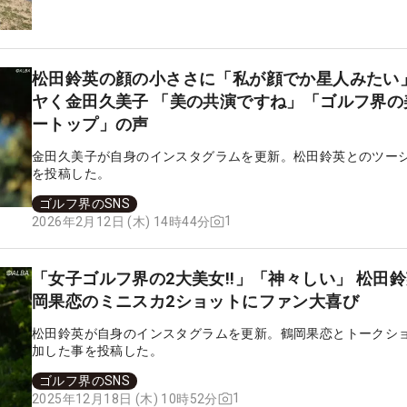
松田鈴英の顔の小ささに「私が顔でか星人みたい
ヤく金田久美子 「美の共演ですね」「ゴルフ界の
ートップ」の声
金田久美子が自身のインスタグラムを更新。松田鈴英とのツー
を投稿した。
ゴルフ界のSNS
1
2026年2月12日 (木) 14時44分
「女子ゴルフ界の2大美女!!」「神々しい」 松田
岡果恋のミニスカ2ショットにファン大喜び
松田鈴英が自身のインスタグラムを更新。鶴岡果恋とトークシ
加した事を投稿した。
ゴルフ界のSNS
1
2025年12月18日 (木) 10時52分