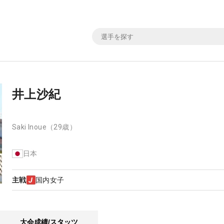
井上沙紀
Saki Inoue
（29歳）
日本
主戦
国内女子
大会成績/スタッツ