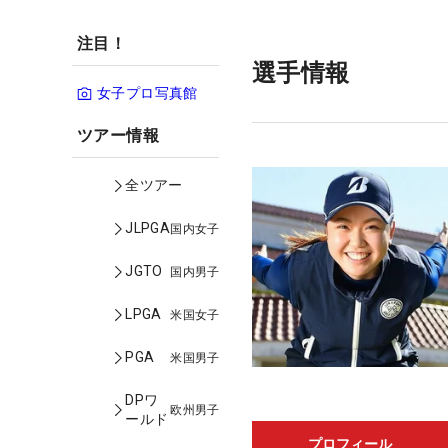
注目！
選手情報
女子プロ写真館
ツアー情報
全ツアー
JLPGA
国内女子
JGTO
国内男子
LPGA
米国女子
PGA
米国男子
DPワ
欧州男子
ールド
プロフィール