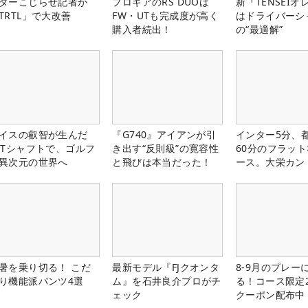
ターこじらせ記者が
プロギアのRS DUOは
新『TENSEIオ
TRTL」で大改善
FW・UTも完成度が高く
はドライバーシ
購入者続出！
の“最適解”
イスの叡智が生んだ
『G740』アイアンが引
インター5分、
PTシャフトで、ゴルフ
き出す“反則級”の寛容性
60分のフラッ
異次元の世界へ
と飛びは本当だった！
ース。大栄カン
楽部（千葉県）
暑を乗り切る！ こだ
最新モデル『FJクオンタ
8-9月のプレー
り機能派パンツ4選
ム』を石井良介プロがチ
る！コース限定2
ェック
クーポン配布中