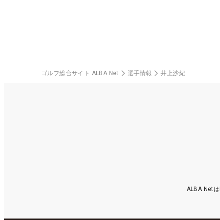
ゴルフ総合サイト ALBA Net
選手情報
井上沙紀
ALBA N