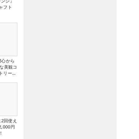
レンジ』
ャフト
都心から
トな美観コ
トリー俱
に2回使え
,000円
！