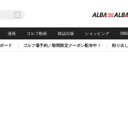
漫画
ゴルフ動画
雑誌出版
ショッピング
SN
ボード
ゴルフ場予約／期間限定クーポン配布中！
削り出