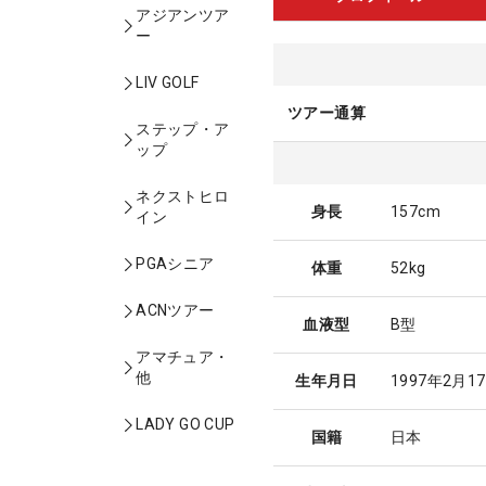
アジアンツア
ー
LIV GOLF
ツアー通算
ステップ・ア
ップ
ネクストヒロ
身長
157cm
イン
PGAシニア
体重
52kg
ACNツアー
血液型
B型
アマチュア・
他
生年月日
1997年2月1
LADY GO CUP
国籍
日本