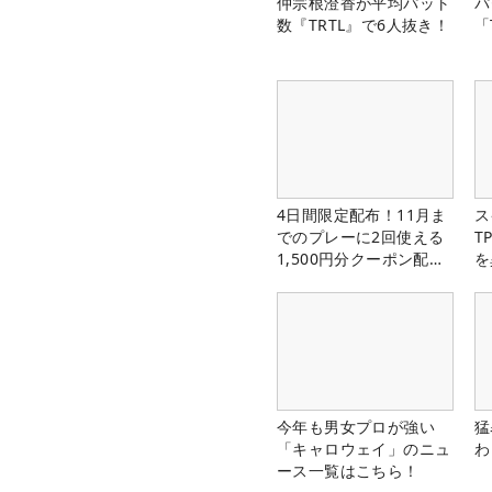
仲宗根澄香が平均パット
パ
数『TRTL』で6人抜き！
「
4日間限定配布！11月ま
ス
でのプレーに2回使える
T
1,500円分クーポン配布
を
中！
今年も男女プロが強い
猛
「キャロウェイ」のニュ
わ
ース一覧はこちら！