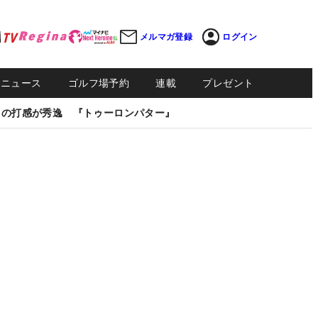
メルマガ登録
ログイン
Sニュース
ゴルフ場予約
連載
プレゼント
しの打感が秀逸 『トゥーロンパター』