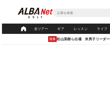
全ツアー
ギア
レッスン
ライフ
松山英樹ら出場 米男子リーダー
注目