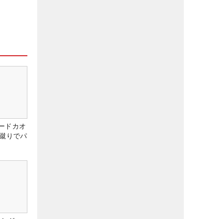
ードカオ
な蹴りでパ