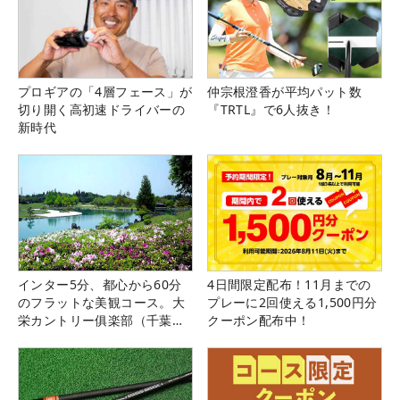
プロギアの「4層フェース」が
仲宗根澄香が平均パット数
切り開く高初速ドライバーの
『TRTL』で6人抜き！
新時代
インター5分、都心から60分
4日間限定配布！11月までの
のフラットな美観コース。大
プレーに2回使える1,500円分
栄カントリー俱楽部（千葉
クーポン配布中！
県）