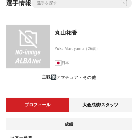
選手情報
丸山祐香
Yuka Maruyama
（26歳）
日本
主戦
アマチュア・その他
プロフィール
大会成績/スタッツ
成績