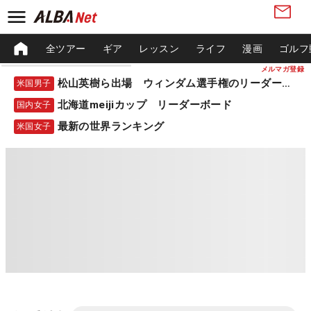
全ツアー
ギア
レッスン
ライフ
漫画
ゴルフ
メルマガ登録
松山英樹ら出場 ウィンダム選手権のリーダーボード
米国男子
北海道meijiカップ リーダーボード
国内女子
最新の世界ランキング
米国女子