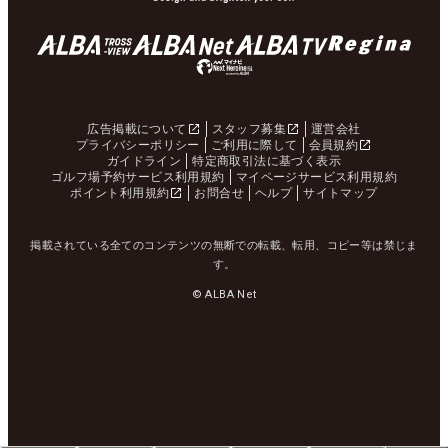
広告掲載について
スタッフ募集
運営会社
プライバシーポリシー
ご利用に際して
会員規約
ガイドライン
特定商取引法に基づく表示
ゴルフ場予約サービス利用規約
マイページサービス利用規約
ポイント利用規約
お問合せ
ヘルプ
サイトマップ
掲載されている全てのコンテンツの無断での転載、転用、コピー等は禁じま
す。
© ALBA Net