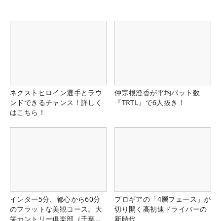
ネクストヒロイン選手とラウ
仲宗根澄香が平均パット数
ンドできるチャンス！詳しく
『TRTL』で6人抜き！
はこちら！
インター5分、都心から60分
プロギアの「4層フェース」が
のフラットな美観コース。大
切り開く高初速ドライバーの
栄カントリー俱楽部（千葉
新時代