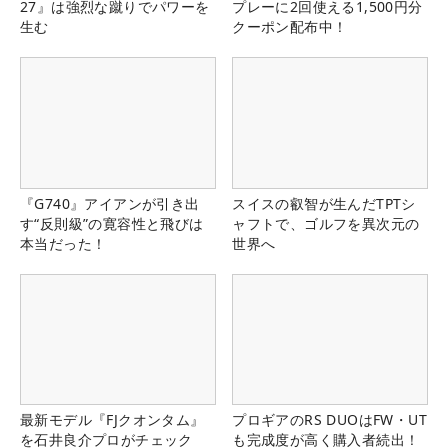
27』は強烈な蹴りでパワーを
プレーに2回使える1,500円分
生む
クーポン配布中！
『G740』アイアンが引き出
スイスの叡智が生んだTPTシ
す“反則級”の寛容性と飛びは
ャフトで、ゴルフを異次元の
本当だった！
世界へ
最新モデル『FJクオンタム』
プロギアのRS DUOはFW・UT
を石井良介プロがチェック
も完成度が高く購入者続出！