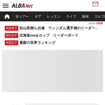
全ツアー
ギア
レッスン
ライフ
漫画
ゴルフ
メルマガ登録
松山英樹ら出場 ウィンダム選手権のリーダーボード
米国男子
北海道meijiカップ リーダーボード
国内女子
最新の世界ランキング
米国女子