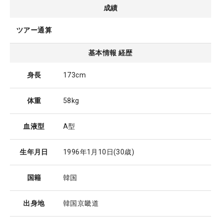
成績
ツアー通算
基本情報 経歴
身長
173cm
体重
58kg
血液型
A型
生年月日
1996年1月10日
(30歳)
国籍
韓国
出身地
韓国京畿道