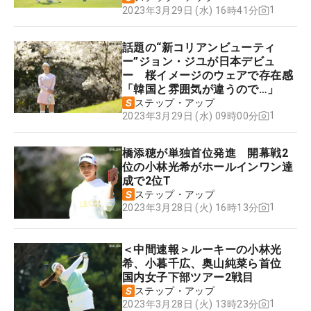
1
2023年3月29日 (水) 16時41分
話題の“新コリアンビューティ
ー”ジョン・ジユが日本デビュ
ー 桜イメージのウェアで存在感
「韓国と雰囲気が違うので…」
ステップ・アップ
1
2023年3月29日 (水) 09時00分
橋添穂が単独首位発進 開幕戦2
位の小林光希がホールインワン達
成で2位T
ステップ・アップ
1
2023年3月28日 (火) 16時13分
＜中間速報＞ルーキーの小林光
希、小暮千広、奥山純菜ら首位
国内女子下部ツアー2戦目
ステップ・アップ
1
2023年3月28日 (火) 13時23分