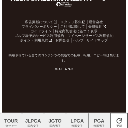
広告掲載について
スタッフ募集
運営会社
プライバシーポリシー
ご利用に際して
会員規約
ガイドライン
特定商取引法に基づく表示
ゴルフ場予約サービス利用規約
マイページサービス利用規約
ポイント利用規約
お問合せ
ヘルプ
サイトマップ
掲載されている全てのコンテンツの無断での転載、転用、コピー等は禁じま
す。
© ALBA Net
TOUR
JLPGA
JGTO
LPGA
PGA
閉じる
全ツアー
国内女子
国内男子
米国女子
米国男子
更新