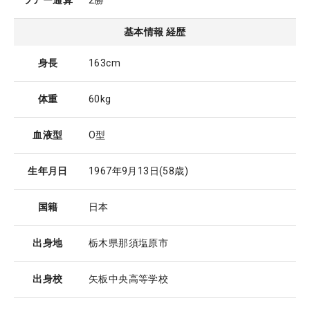
ツアー通算
2勝
基本情報 経歴
身長
163cm
体重
60kg
血液型
O型
生年月日
1967年9月13日
(58歳)
国籍
日本
出身地
栃木県那須塩原市
出身校
矢板中央高等学校