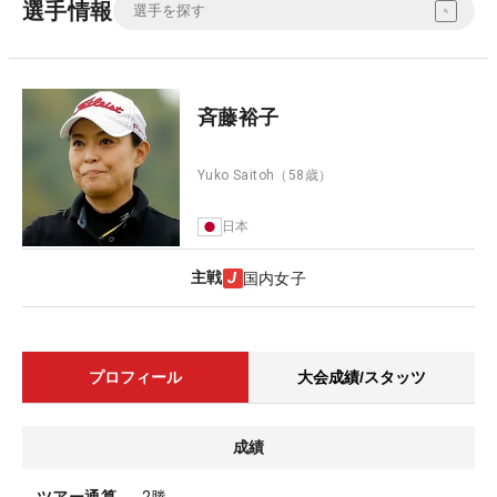
選手情報
斉藤裕子
Yuko Saitoh
（58歳）
日本
主戦
国内女子
プロフィール
大会成績/スタッツ
成績