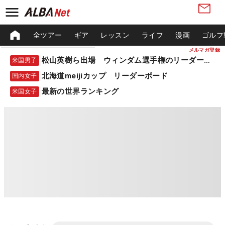
全ツアー
ギア
レッスン
ライフ
漫画
ゴルフ
メルマガ登録
松山英樹ら出場 ウィンダム選手権のリーダーボード
米国男子
北海道meijiカップ リーダーボード
国内女子
最新の世界ランキング
米国女子