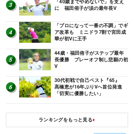
「40歳までやめないで」を支え
3
に 福田侑子が涙の最年長V
「プロになって一番の不調」でギ
4
ア改革も ミニドラ7割で宮田成
華が初Vに王手
44歳・福田侑子がステップ最年
5
長優勝 プレーオフ制し悲願の初
V
30代初戦で自己ベスト『65』
6
髙橋恵が16年ぶりVへ首位発進
「切実に優勝したい」
ランキングをもっと見る