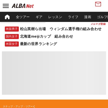
全ツアー
ギア
レッスン
ライフ
漫画
ゴルフ
メルマガ登録
松山英樹ら出場 ウィンダム選手権の組み合わせ
米国男子
北海道meijiカップ 組み合わせ
国内女子
最新の世界ランキング
米国女子
ステップ・アップ・ツアー