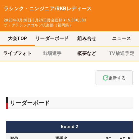
ラシンク・ニンジニア/RKBレディース
2023年3月28日-3月29日
賞金総額
¥15,000,000
ザ・クラシックゴルフ倶楽部（福岡県）
大会TOP
リーダーボード
組み合せ
ニュース
ライブフォト
出場選手
概要など
TV放送予定
更新する
リーダーボード
Round
2
順位
選手名
SC
HOLE