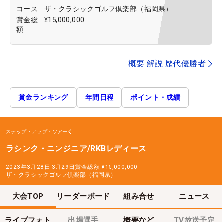
コース
ザ・クラシックゴルフ倶楽部（福岡県）
賞金総
¥15,000,000
額
概要 解説 歴代優勝者
賞金ランキング
年間日程
ポイント・成績
ステップ・アップ・ツアー
ラシンク・ニンジニア/RKBレディース
2023年3月28日-3月29日
賞金総額
¥15,000,000
ザ・クラシックゴルフ倶楽部（福岡県）
大会TOP
リーダーボード
組み合せ
ニュース
ライブフォト
出場選手
概要など
TV放送予定