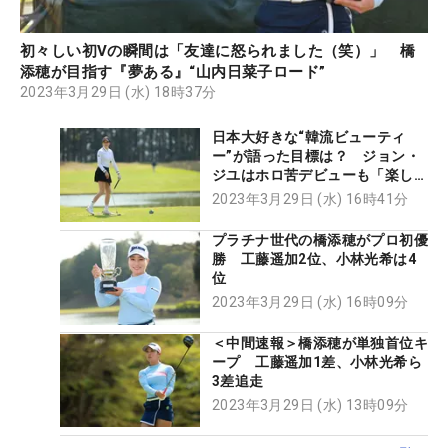
初々しい初Vの瞬間は「友達に怒られました（笑）」 橋
添穂が目指す『夢ある』“山内日菜子ロード”
2023年3月29日 (水) 18時37分
日本大好きな“韓流ビューティ
ー”が語った目標は？ ジョン・
ジユはホロ苦デビューも「楽しく
プレーできた」
2023年3月29日 (水) 16時41分
プラチナ世代の橋添穂がプロ初優
勝 工藤遥加2位、小林光希は4
位
2023年3月29日 (水) 16時09分
＜中間速報＞橋添穂が単独首位キ
ープ 工藤遥加1差、小林光希ら
3差追走
2023年3月29日 (水) 13時09分