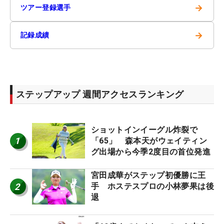
→
ツアー登録選手
→
記録成績
ステップアップ 週間アクセスランキング
ショットインイーグル炸裂で
1
「65」 森本天がウェイティン
グ出場から今季2度目の首位発進
宮田成華がステップ初優勝に王
2
手 ホステスプロの小林夢果は後
退