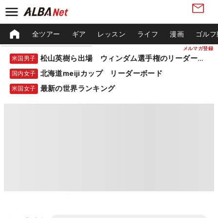
全ツアー
ギア
レッスン
ライフ
漫画
ゴルフ
メルマガ登録
松山英樹ら出場 ウィンダム選手権のリーダーボード
米国男子
北海道meijiカップ リーダーボード
国内女子
最新の世界ランキング
米国女子