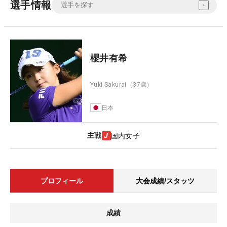
選手情報
櫻井有希
Yuki Sakurai
（37歳）
日本
主戦
国内女子
プロフィール
大会成績/スタッツ
成績