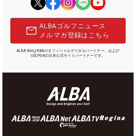
ALBAゴルフニュース
メルマガ登録はこちら
ALBA NetはR&Aのオフィシャルデジタルパートナー、および
USLPGAの日本公式サイトパートナーです。