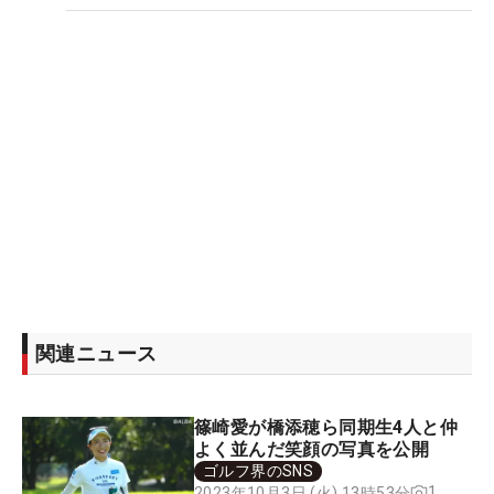
関連ニュース
篠崎愛が橋添穂ら同期生4人と仲
よく並んだ笑顔の写真を公開
ゴルフ界のSNS
1
2023年10月3日 (火) 13時53分