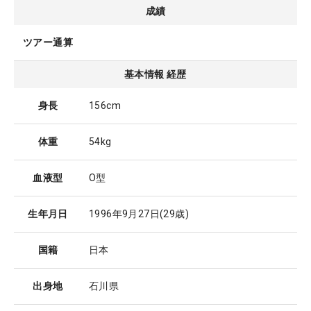
成績
ツアー通算
基本情報 経歴
身長
156cm
体重
54kg
血液型
O型
生年月日
1996年9月27日
(29歳)
国籍
日本
出身地
石川県