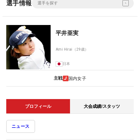
選手情報
平井亜実
Ami Hirai
（29歳）
日本
主戦
国内女子
プロフィール
大会成績/スタッツ
ニュース