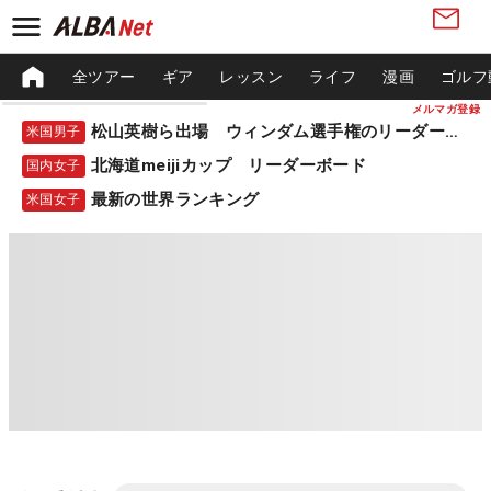
全ツアー
ギア
レッスン
ライフ
漫画
ゴルフ
メルマガ登録
松山英樹ら出場 ウィンダム選手権のリーダーボード
米国男子
北海道meijiカップ リーダーボード
国内女子
最新の世界ランキング
米国女子