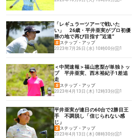
「レギュラーツアーで戦いた
い」 26歳・平井亜実がプロ初優
勝の地で再び目指す“近道”
ステップ・アップ
1
2023年7月26日 (水) 10時00分
＜中間速報＞福山恵梨が単独トッ
プ 平井亜実、西木裕紀子1差追
走
ステップ・アップ
1
2023年4月13日 (木) 12時33分
平井亜実が連日の60台で2勝目王
手 不調脱し「信じられない感
じ」
ステップ・アップ
1
2023年4月13日 (木) 08時30分