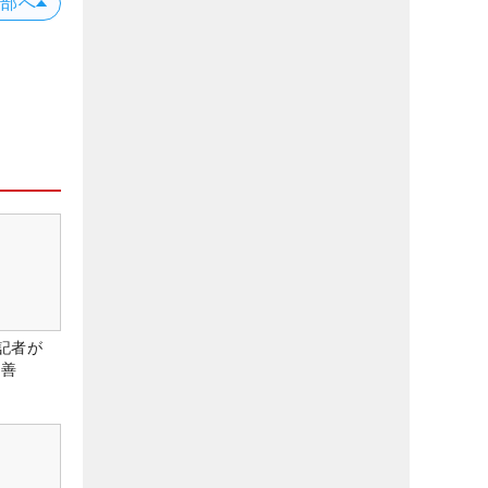
上部へ
記者が
改善