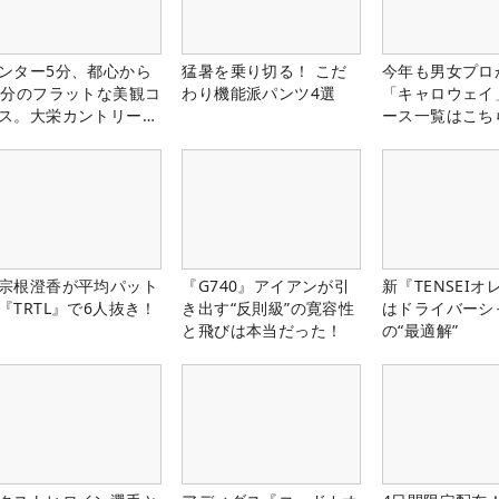
ンター5分、都心から
猛暑を乗り切る！ こだ
今年も男女プロ
0分のフラットな美観コ
わり機能派パンツ4選
「キャロウェイ
ス。大栄カントリー俱
ース一覧はこち
部（千葉県）
宗根澄香が平均パット
『G740』アイアンが引
新『TENSEIオ
『TRTL』で6人抜き！
き出す“反則級”の寛容性
はドライバーシ
と飛びは本当だった！
の“最適解”