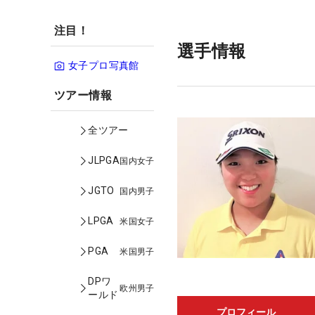
注目！
選手情報
女子プロ写真館
ツアー情報
全ツアー
JLPGA
国内女子
JGTO
国内男子
LPGA
米国女子
PGA
米国男子
DPワ
欧州男子
ールド
プロフィール