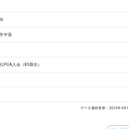
市
学中退
2日LPGA入会（85期生）
データ最終更新：
2025年4月1