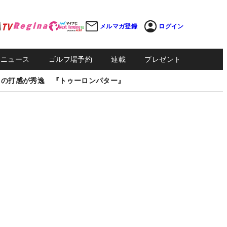
メルマガ登録
ログイン
Sニュース
ゴルフ場予約
連載
プレゼント
しの打感が秀逸 『トゥーロンパター』