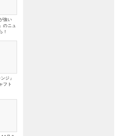
が強い
」のニュ
ら！
レンジ』
ャフト