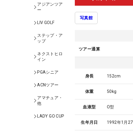
アジアンツア
ー
写真館
LIV GOLF
ステップ・ア
ップ
ツアー通算
ネクストヒロ
イン
PGAシニア
身長
152cm
ACNツアー
体重
50kg
アマチュア・
他
血液型
O型
LADY GO CUP
生年月日
1992年1月2