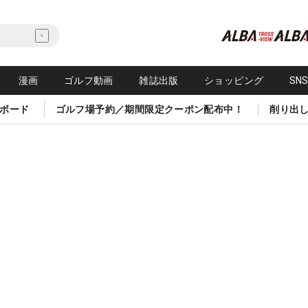
漫画
ゴルフ動画
雑誌出版
ショッピング
SN
ボード
ゴルフ場予約／期間限定クーポン配布中！
削り出