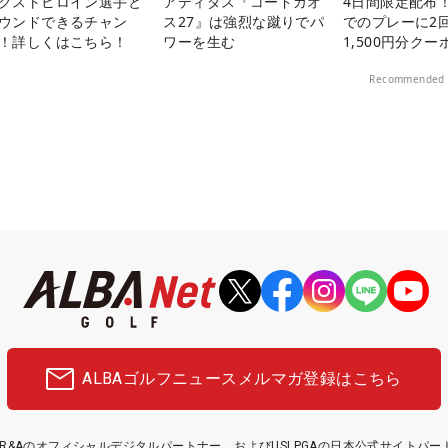
クストヒロイン選手と
アディダス『コードカオ
4日間限定配布！
ウンドできるチャン
ス27』は強烈な蹴りでパ
でのプレーに2
！詳しくはこちら！
ワーを生む
1,500円分ク
中！
Recommended 
ALBAゴルフニュース
メルマガ登録はこちら
etはR&Aのオフィシャルデジタルパートナー、およびUSLPGAの日本公式サイトパ