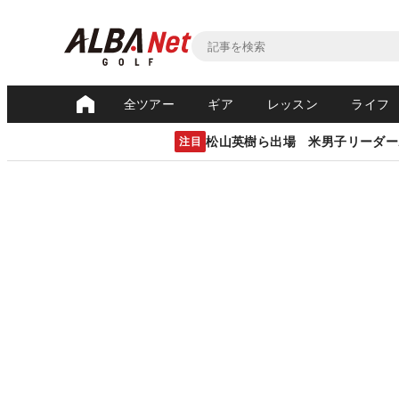
全ツアー
ギア
レッスン
ライフ
松山英樹ら出場 米男子リーダー
注目