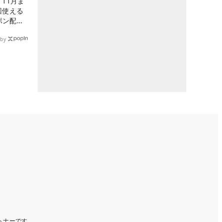
11月ま
回使える
ーポン配布
by
ートナーです。