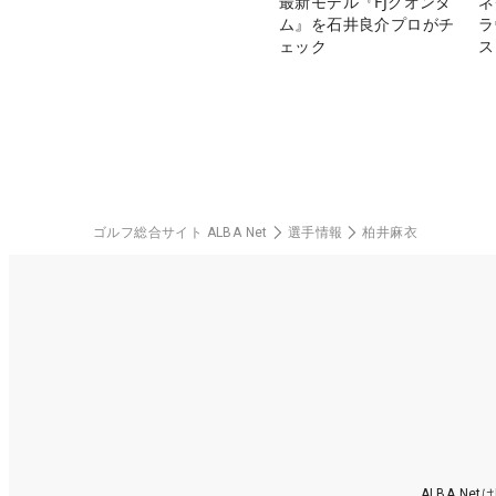
最新モデル『FJクオンタ
ネ
ム』を石井良介プロがチ
ラ
ェック
ス
ゴルフ総合サイト ALBA Net
選手情報
柏井麻衣
ALBA N