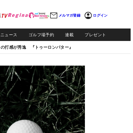
メルマガ登録
ログイン
Sニュース
ゴルフ場予約
連載
プレゼント
しの打感が秀逸 『トゥーロンパター』