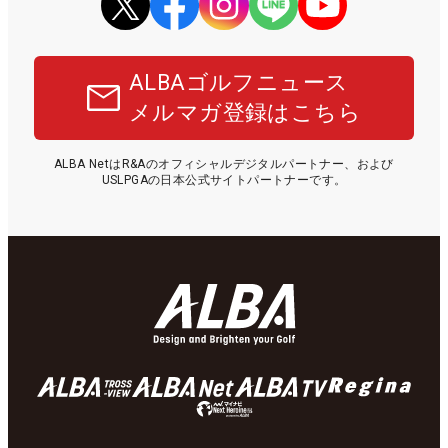
ALBAゴルフニュース
メルマガ登録はこちら
ALBA NetはR&Aのオフィシャルデジタルパートナー、および
USLPGAの日本公式サイトパートナーです。