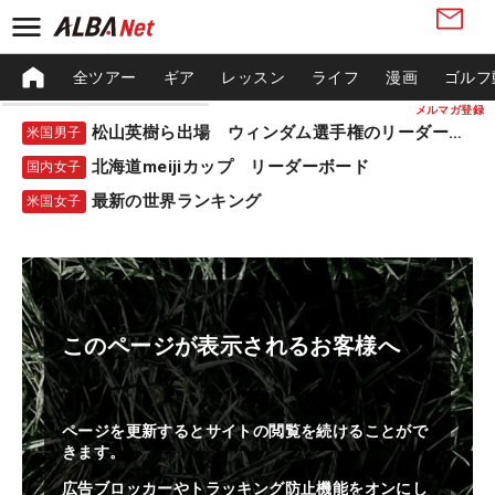
全ツアー
ギア
レッスン
ライフ
漫画
ゴルフ
メルマガ登録
松山英樹ら出場 ウィンダム選手権のリーダーボード
米国男子
北海道meijiカップ リーダーボード
国内女子
最新の世界ランキング
米国女子
このページが表示されるお客様へ
ページを更新するとサイトの閲覧を続けることがで
きます。
広告ブロッカーやトラッキング防止機能をオンにし