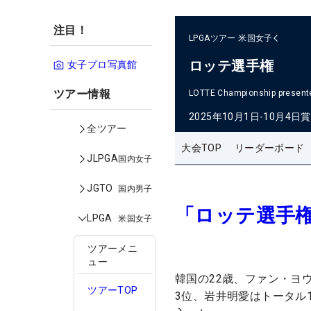
注目！
LPGAツアー
米国女子
ロッテ選手権
女子プロ写真館
ツアー情報
LOTTE Championship presente
2025年10月1日-10月4日
賞
全ツアー
大会TOP
リーダーボード
JLPGA
国内女子
JGTO
国内男子
「ロッテ選手
LPGA
米国女子
ツアーメニ
ュー
韓国の22歳、ファン・ヨ
ツアーTOP
3位、岩井明愛はトータル