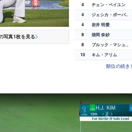
4
チェン・ペイユン
4
ジェシカ・ポーバスニック
4
岩井 明愛
8
畑岡 奈紗
の写真
1
枚を見る
8
ブルック・マシューズ
10
キム・アリム
順位の続き