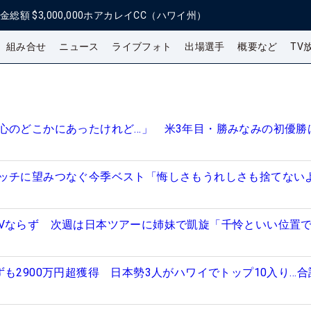
金総額
$3,000,000
ホアカレイCC（ハワイ州）
組み合せ
ニュース
ライブフォト
出場選手
概要など
TV
心のどこかにあったけれど…」 米3年目・勝みなみの初優勝
ッチに望みつなぐ今季ベスト「悔しさもうれしさも捨てない
Vならず 次週は日本ツアーに姉妹で凱旋「千怜といい位置
も2900万円超獲得 日本勢3人がハワイでトップ10入り…合