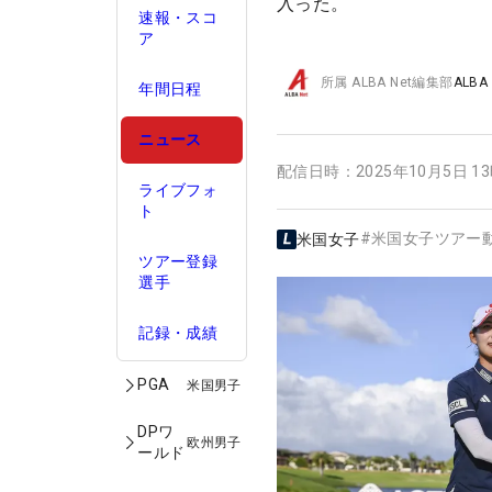
入った。
速報・スコ
ア
所属
ALBA Net編集部
ALBA
年間日程
ニュース
配信日時：
2025年10月5日 1
ライブフォ
ト
#
米国女子ツアー
米国女子
ツアー登録
選手
記録・成績
PGA
米国男子
DPワ
欧州男子
ールド