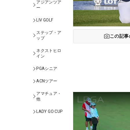
アジアンツア
ー
LIV GOLF
ステップ・ア
この記事
ップ
ネクストヒロ
イン
PGAシニア
ACNツアー
アマチュア・
他
LADY GO CUP