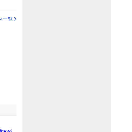
ス一覧
的Vが