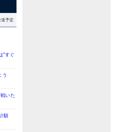
放送予定
は“すぐ
よう
で戦いた
計額