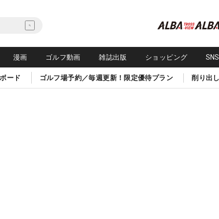
漫画
ゴルフ動画
雑誌出版
ショッピング
SN
ボード
ゴルフ場予約／毎週更新！限定優待プラン
削り出