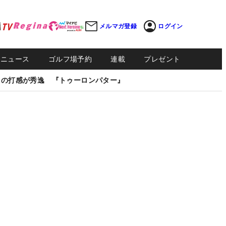
メルマガ登録
ログイン
Sニュース
ゴルフ場予約
連載
プレゼント
しの打感が秀逸 『トゥーロンパター』