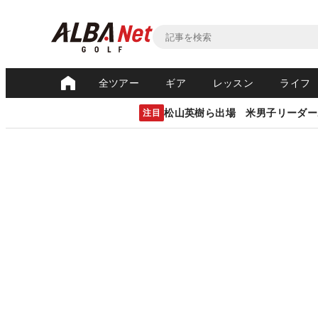
全ツアー
ギア
レッスン
ライフ
松山英樹ら出場 米男子リーダー
注目