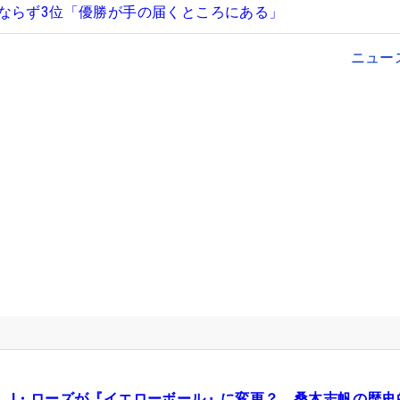
ならず3位「優勝が手の届くところにある」
ニュー
J・ローズが『イエローボール』に変更？ 桑木志帆の歴史