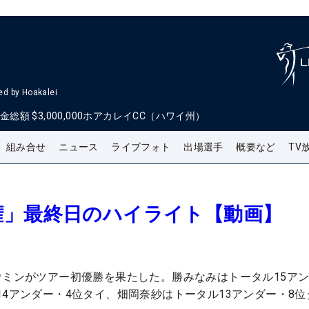
d by Hoakalei
金総額
$3,000,000
ホアカレイCC（ハワイ州）
組み合せ
ニュース
ライブフォト
出場選手
概要など
TV
権」最終日のハイライト【動画】
ウミンがツアー初優勝を果たした。勝みなみはトータル15ア
14アンダー・4位タイ、畑岡奈紗はトータル13アンダー・8位