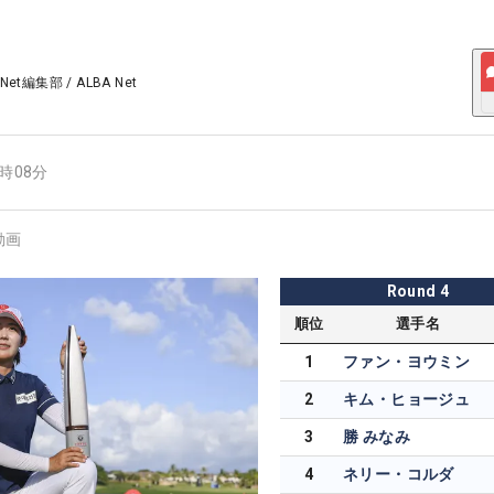
 Net編集部
/
ALBA Net
3時08分
動画
Round
4
順位
選手名
1
ファン・ヨウミン
2
キム・ヒョージュ
3
勝 みなみ
4
ネリー・コルダ