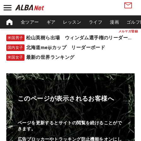
全ツアー
ギア
レッスン
ライフ
漫画
ゴルフ
メルマガ登録
松山英樹ら出場 ウィンダム選手権のリーダーボード
米国男子
北海道meijiカップ リーダーボード
国内女子
最新の世界ランキング
米国女子
このページが表示されるお客様へ
ページを更新するとサイトの閲覧を続けることがで
きます。
広告ブロッカーやトラッキング防止機能をオンにし