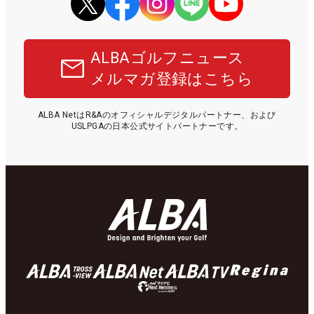
ALBAゴルフニュース
メルマガ登録はこちら
ALBA NetはR&Aのオフィシャルデジタルパートナー、および
USLPGAの日本公式サイトパートナーです。