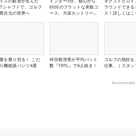
イスの叡智が生んだ
インター5分、都心から
ネクストヒロイ
PTシャフトで、ゴルフ
60分のフラットな美観コ
ラウンドできる
異次元の世界へ
ース。大栄カントリー俱
ス！詳しくはこ
楽部（千葉県）
暑を乗り切る！ こだ
仲宗根澄香が平均パット
ゴルフの熱狂を
り機能派パンツ4選
数『TRTL』で6人抜き！
仕事。｜スタッ
Recommended 