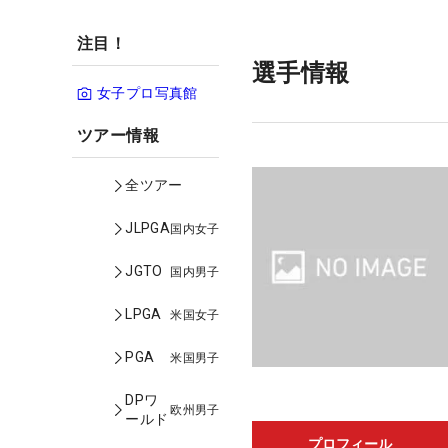
注目！
選手情報
女子プロ写真館
ツアー情報
全ツアー
JLPGA
国内女子
JGTO
国内男子
LPGA
米国女子
PGA
米国男子
DPワ
欧州男子
ールド
プロフィール