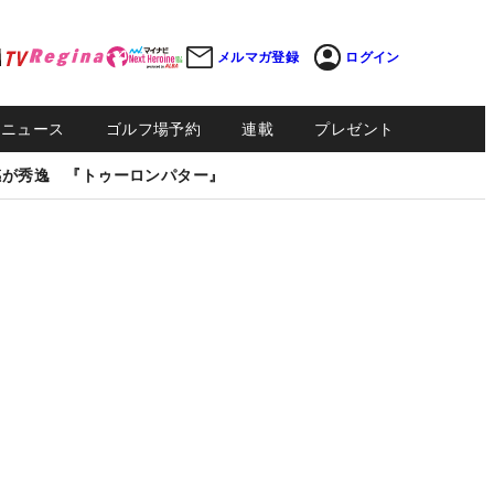
メルマガ登録
ログイン
Sニュース
ゴルフ場予約
連載
プレゼント
感が秀逸 『トゥーロンパター』