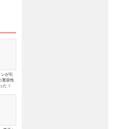
アンが引
の寛容性
った！