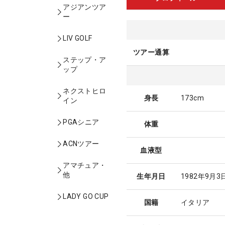
アジアンツア
ー
LIV GOLF
ツアー通算
ステップ・ア
ップ
ネクストヒロ
身長
173cm
イン
PGAシニア
体重
ACNツアー
血液型
アマチュア・
他
生年月日
1982年9月3
LADY GO CUP
国籍
イタリア