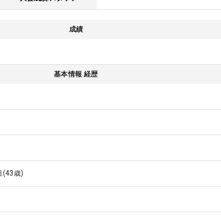
成績
基本情報 経歴
日
(43歳)