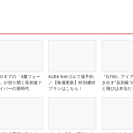
ロギアの「4層フェー
ALBA Netゴルフ場予約
『G740』アイ
」が切り開く高初速ド
／【毎週更新】特別優待
き出す“反則級”
イバーの新時代
プランはこちら！
と飛びは本当だ