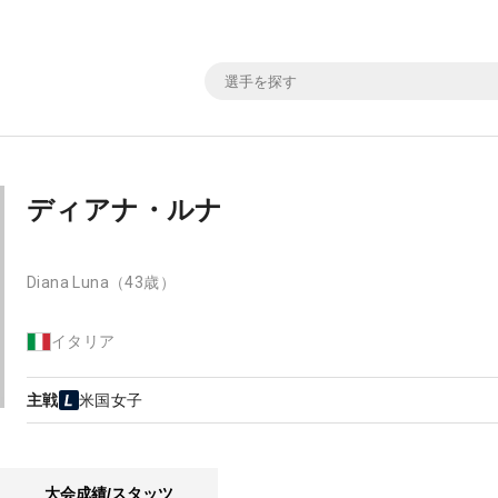
ディアナ・ルナ
Diana Luna
（43歳）
イタリア
主戦
米国女子
大会成績/スタッツ