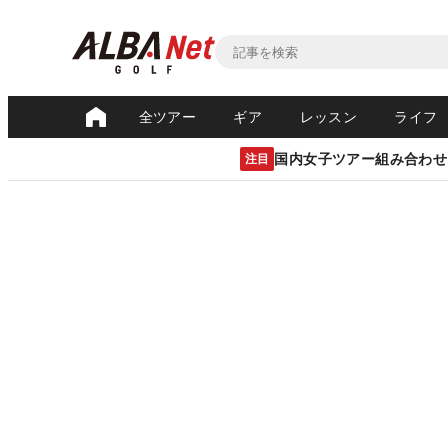
全ツアー
ギア
レッスン
ライフ
国内女子ツアー組み合わせ
注目