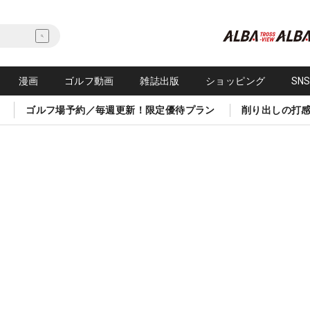
漫画
ゴルフ動画
雑誌出版
ショッピング
SN
ゴルフ場予約／毎週更新！限定優待プラン
削り出しの打